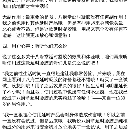
和焦虑。但是现在呢，有了这款延时凝胶的帮助哦，我就能更
加自信地面对性生活啦！
无副作用：最重要的是哦，八府堂延时凝胶没有任何副作用！
我之前也用过其他延时产品哦，但是有些用起来会感觉头晕、
恶心或者不适。但是这款延时凝胶哦，用起来完全没有任何不
适感！这让我更加放心和满意啦！
四、用户心声：听听他们怎么说
说了这么多关于八府堂延时凝胶的效果和体验哦，咱们再来听
听使用过这款延时凝胶的哥们儿是怎么说的吧！
“我之前性生活时间一直很短这让我非常苦恼。后来哦，我在
网上看到了八府堂延时凝胶的评价都还不错哦！就买了一盒试
试。没想到哦！用了之后效果真的很好！性生活时间明显延长
了不少呢！而且哦，使用过程中也没有任何不适感。现在我已
经成了八府堂延时凝胶的忠实粉丝了哈哈！”——来自一位30
岁的男性用户。
“我一直很担心使用延时产品会对身体造成伤害哦！所以之前
一直没有尝试过。但是后来哦！我听说八府堂延时凝胶是纯植
物成分的用起来很安全我才放心地买了一盒试试。用了之后发