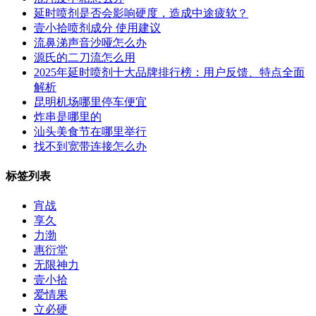
延时喷剂是否会影响硬度，造成中途疲软？
壹小拾喷剂成分 使用建议
流鼻涕声音沙哑怎么办
源氏的二刀流怎么用
2025年延时喷剂十大品牌排行榜：用户反馈、特点全面
解析
昆明机场哪里停车便宜
炸串是哪里的
汕头美食节在哪里举行
找不到宽带连接怎么办
标签列表
宵战
享久
力渤
惠衍堂
无限神力
壹小拾
爱情果
立必硬