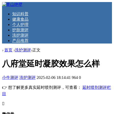
知识科普
健康食品
个人护理
护肤测评
洗护测评
产品推荐
›
首页
›
洗护测评
›
正文
八府堂延时凝胶效果怎么样
小牛测评
洗护测评
2025-02-06 18:14:41
964
0
👉 想了解更多真实延时喷剂测评，可查看：
延时喷剂测评栏
目
󦘖