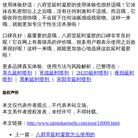
使用体验舒适：八府堂延时凝胶的使用体验也很舒适哦！它涂
抹在私密部位上之后哦，没有任何刺激和不适感。而且哦，它
吸收得也很快哦，不会留下任何油腻感或残留物。这样一来
哦，就能更加专注于性生活本身啦！
口碑良好：最重要的是哦，八府堂延时凝胶的口碑非常良好
呢！它在网上有着很高的评价哦，很多用户都表示使用之后效
果很好呢！这样一来哦，就能更加放心地选择这款延时凝胶
啦！
更多品牌真实体验、使用方法与风险解析，已整理在：
享久延时喷剂
｜
宵战延时喷剂
｜
2H2D延时喷剂
｜
夜劲延时
喷剂
｜
黑豹延时喷剂
｜
宋阳堂延时喷剂
版权声明
本文仅代表作者观点，不代表本站立场。
本文系作者授权发表，未经许可，不得转载。
本文链接：
http://www.qingshanjuebi.com/post/10009.html
上一篇：
八府堂延时凝胶怎么使用的