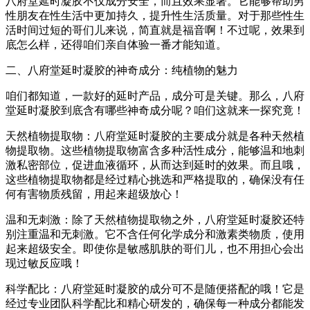
八府堂延时凝胶不仅成分安全，而且效果显著。它能够帮助男
性朋友在性生活中更加持久，提升性生活质量。对于那些性生
活时间过短的哥们儿来说，简直就是福音啊！不过呢，效果到
底怎么样，还得咱们亲自体验一番才能知道。
二、八府堂延时凝胶的神奇成分：纯植物的魅力
咱们都知道，一款好的延时产品，成分可是关键。那么，八府
堂延时凝胶到底含有哪些神奇成分呢？咱们这就来一探究竟！
天然植物提取物：八府堂延时凝胶的主要成分就是各种天然植
物提取物。这些植物提取物富含多种活性成分，能够温和地刺
激私密部位，促进血液循环，从而达到延时的效果。而且哦，
这些植物提取物都是经过精心挑选和严格提取的，确保没有任
何有害物质残留，用起来超级放心！
温和无刺激：除了天然植物提取物之外，八府堂延时凝胶还特
别注重温和无刺激。它不含任何化学成分和激素类物质，使用
起来超级安全。即使你是敏感肌肤的哥们儿，也不用担心会出
现过敏反应哦！
科学配比：八府堂延时凝胶的成分可不是随便搭配的哦！它是
经过专业团队科学配比和精心研发的，确保每一种成分都能发