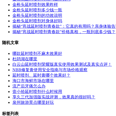
金枪头延时喷剂效果昨样
金枪头延时喷剂多少钱一瓶
金枪头延时喷剂的功效说明
金枪头延时喷剂对身体好吗
揭秘“宵战延时喷剂青春款”：它真的有用吗？亲身体验
揭秘“宵战延时喷剂青春款”价格真相，一瓶到底多少钱？
随机文章
哪款延时喷剂不麻木效果好
杜鹃湖在哪里
白云山延时喷剂荣耀版真实使用效果测试及真实点评！
NBB修复膏使用安全指南与市场价格观察
延时喷剂、延时膏哪个效果好？
海口市海鲜市场在哪里
流产后牙痛怎么办
壹小拾延时喷剂什么时候用
享久三代加强版实战评测，效果真的很好吗？
泉州旅游景点哪里好玩
标签列表