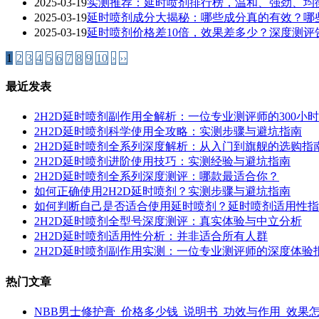
2025-03-19
实测推荐：延时喷剂排行榜，温和、强劲、均
2025-03-19
延时喷剂成分大揭秘：哪些成分真的有效？哪些
2025-03-19
延时喷剂价格差10倍，效果差多少？深度测评
1
2
3
4
5
6
7
8
9
10
›
››
最近发表
2H2D延时喷剂副作用全解析：一位专业测评师的300小
2H2D延时喷剂科学使用全攻略：实测步骤与避坑指南
2H2D延时喷剂全系列深度解析：从入门到旗舰的选购指
2H2D延时喷剂进阶使用技巧：实测经验与避坑指南
2H2D延时喷剂全系列深度测评：哪款最适合你？
如何正确使用2H2D延时喷剂？实测步骤与避坑指南
如何判断自己是否适合使用延时喷剂？延时喷剂适用性指
2H2D延时喷剂全型号深度测评：真实体验与中立分析
2H2D延时喷剂适用性分析：并非适合所有人群
2H2D延时喷剂副作用实测：一位专业测评师的深度体验
热门文章
NBB男士修护膏_价格多少钱_说明书_功效与作用_效果