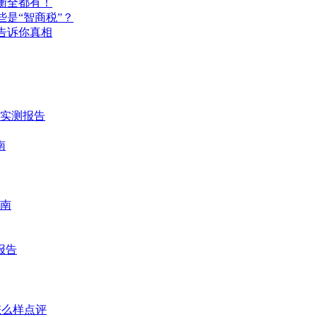
衡全都有！
是“智商税”？
告诉你真相
时实测报告
南
南
报告
怎么样点评