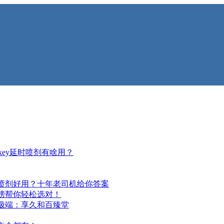
ey延时喷剂有啥用？
喷剂好用？十年老司机给你答案
榜帮你轻松选对！
极端：享久和百臻堂