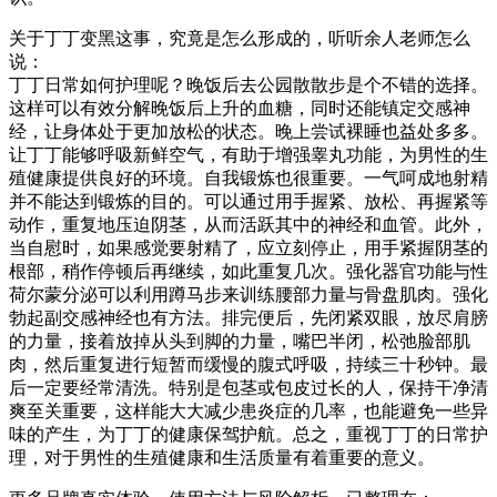
关于丁丁变黑这事，究竟是怎么形成的，听听余人老师怎么
说：
丁丁日常如何护理呢？晚饭后去公园散散步是个不错的选择。
这样可以有效分解晚饭后上升的血糖，同时还能镇定交感神
经，让身体处于更加放松的状态。晚上尝试裸睡也益处多多。
让丁丁能够呼吸新鲜空气，有助于增强睾丸功能，为男性的生
殖健康提供良好的环境。自我锻炼也很重要。一气呵成地射精
并不能达到锻炼的目的。可以通过用手握紧、放松、再握紧等
动作，重复地压迫阴茎，从而活跃其中的神经和血管。此外，
当自慰时，如果感觉要射精了，应立刻停止，用手紧握阴茎的
根部，稍作停顿后再继续，如此重复几次。强化器官功能与性
荷尔蒙分泌可以利用蹲马步来训练腰部力量与骨盘肌肉。强化
勃起副交感神经也有方法。排完便后，先闭紧双眼，放尽肩膀
的力量，接着放掉从头到脚的力量，嘴巴半闭，松弛脸部肌
肉，然后重复进行短暂而缓慢的腹式呼吸，持续三十秒钟。最
后一定要经常清洗。特别是包茎或包皮过长的人，保持干净清
爽至关重要，这样能大大减少患炎症的几率，也能避免一些异
味的产生，为丁丁的健康保驾护航。总之，重视丁丁的日常护
理，对于男性的生殖健康和生活质量有着重要的意义。