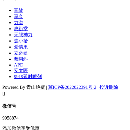
宵战
享久
力渤
惠衍堂
无限神力
壹小拾
爱情果
立必硬
蓝蝌蚪
APD
安太医
9919延时喷剂
Powered By 青山绝壁 |
冀ICP备2022022391号-2
|
投诉删除
󦘖
微信号
9958874
添加微信享受优惠