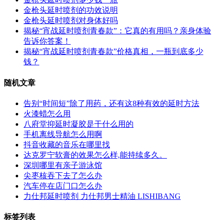
金枪头延时喷剂的功效说明
金枪头延时喷剂对身体好吗
揭秘“宵战延时喷剂青春款”：它真的有用吗？亲身体验
告诉你答案！
揭秘“宵战延时喷剂青春款”价格真相，一瓶到底多少
钱？
随机文章
告别“时间短”除了用药，还有这8种有效的延时方法
火漆蜡怎么用
八府堂抑延时凝胶是干什么用的
手机离线导航怎么用啊
抖音收藏的音乐在哪里找
达克罗宁软膏的效果怎么样,能持续多久。
深圳哪里有亲子游泳馆
尖枣核吞下去了怎么办
汽车停在店门口怎么办
力仕邦延时喷剂 力仕邦男士精油 LISHIBANG
标签列表