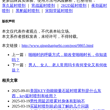
更多品牌真实体验、使用方法与风险解析，已整理在：
享久延时喷剂
｜
宵战延时喷剂
｜
2H2D延时喷剂
｜
夜劲延时
喷剂
｜
黑豹延时喷剂
｜
宋阳堂延时喷剂
版权声明
本文仅代表作者观点，不代表本站立场。
本文系作者授权发表，未经许可，不得转载。
本文链接：
http://www.qingshanjuebi.com/post/9865.html
上一篇：
啪啪时的呼吸方式，能改变啪啪时长，你知道
吗？
下一篇：
男人、女人、老人常用玛卡有何变化又有何收
益？
相关文章
2025-09-01
美国KEY劲能能量石延时喷雾剂是什么东
西，key延时喷剂有啥用？
2025-03-19
男性用延迟喷雾对身体有影响不
2025-03-19
买延时喷剂前必须了解的几个问题