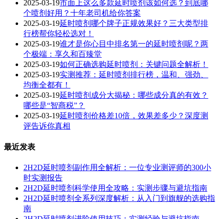
2025-03-19
市面上这么多款延时喷剂该如何选？到底哪
个喷剂好用？十年老司机给你答案
2025-03-19
延时喷剂哪个牌子正规效果好？三大类型排
行榜帮你轻松选对！
2025-03-19
谁才是你心目中排名第一的延时喷剂呢？两
个极端：享久和百臻堂
2025-03-19
如何正确选购延时喷剂：关键问题全解析！
2025-03-19
实测推荐：延时喷剂排行榜，温和、强劲、
均衡全都有！
2025-03-19
延时喷剂成分大揭秘：哪些成分真的有效？
哪些是“智商税”？
2025-03-19
延时喷剂价格差10倍，效果差多少？深度测
评告诉你真相
最近发表
2H2D延时喷剂副作用全解析：一位专业测评师的300小
时实测报告
2H2D延时喷剂科学使用全攻略：实测步骤与避坑指南
2H2D延时喷剂全系列深度解析：从入门到旗舰的选购指
南
2H2D延时喷剂进阶使用技巧：实测经验与避坑指南