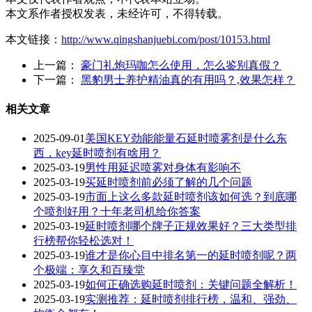
本文系作者授权发表，未经许可，不得转载。
本文链接：
http://www.qingshanjuebi.com/post/10153.html
上一篇：
豪门礼炮玛咖怎么使用，怎么鉴别真假？
下一篇：
黑豹男士养护精油真的有用吗？,效果怎样？
相关文章
2025-09-01
美国KEY劲能能量石延时喷雾剂是什么东
西，key延时喷剂有啥用？
2025-03-19
男性用延迟喷雾对身体有影响不
2025-03-19
买延时喷剂前必须了解的几个问题
2025-03-19
市面上这么多款延时喷剂该如何选？到底哪
个喷剂好用？十年老司机给你答案
2025-03-19
延时喷剂哪个牌子正规效果好？三大类型排
行榜帮你轻松选对！
2025-03-19
谁才是你心目中排名第一的延时喷剂呢？两
个极端：享久和百臻堂
2025-03-19
如何正确选购延时喷剂：关键问题全解析！
2025-03-19
实测推荐：延时喷剂排行榜，温和、强劲、