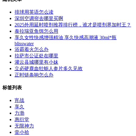
排球用英语怎么读
深圳空调帘去哪里买啊
2025外用延时喷剂推荐排行榜，谁才是喷剂界加时王？
泰拉瑞亚鱼饵怎么用
享久女性快感增强精油 享久快感高潮液 30ml*瓶
blisswater
浴霸着火怎么办
拉萨市公证处在哪里
灌云县城哪里有小妹
立必硬鹿血牡蛎人参片多久见效
正时链条响怎么办
标签列表
宵战
享久
力渤
惠衍堂
无限神力
壹小拾