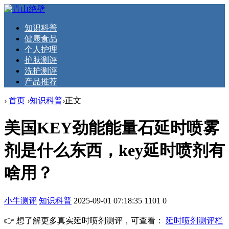
知识科普
健康食品
个人护理
护肤测评
洗护测评
产品推荐
›
首页
›
知识科普
›
正文
美国KEY劲能能量石延时喷雾
剂是什么东西，key延时喷剂有
啥用？
小牛测评
知识科普
2025-09-01 07:18:35
1101
0
👉 想了解更多真实延时喷剂测评，可查看：
延时喷剂测评栏