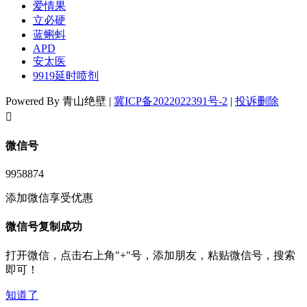
爱情果
立必硬
蓝蝌蚪
APD
安太医
9919延时喷剂
Powered By 青山绝壁 |
冀ICP备2022022391号-2
|
投诉删除
󦘖
微信号
9958874
添加微信享受优惠
微信号复制成功
打开微信，点击右上角"+"号，添加朋友，粘贴微信号，搜索
即可！
知道了