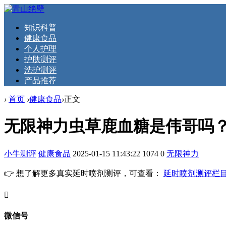
知识科普
健康食品
个人护理
护肤测评
洗护测评
产品推荐
›
首页
›
健康食品
›
正文
无限神力虫草鹿血糖是伟哥吗
小牛测评
健康食品
2025-01-15 11:43:22
1074
0
无限神力
👉 想了解更多真实延时喷剂测评，可查看：
延时喷剂测评栏
󦘖
微信号