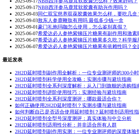
2025-09-17
‌NBB西洋参马鹿茸软胶囊怎么样？效果好吗？‌
2025-09-17
NBB西洋参马鹿茸软胶囊有助兴作用吗？
2025-09-03
同仁双宝慈养双葆胶囊效果怎么样，要吃几盒
2025-09-03
敖东人参鹿鞭肽有用吗 最低多少钱一盒
2025-09-01
豪门礼炮玛咖怎么使用，怎么鉴别真假？
2025-06-07
希爱达必人参艳紫铆压片糖果有副作用和激素
2025-06-07
希爱达必人参艳紫铆压片糖果多久吃？科学服
2025-06-07
希爱达必人参艳紫铆压片糖果有依赖性吗？全
最近发表
2H2D延时喷剂副作用全解析：一位专业测评师的300小
2H2D延时喷剂科学使用全攻略：实测步骤与避坑指南
2H2D延时喷剂全系列深度解析：从入门到旗舰的选购指
2H2D延时喷剂进阶使用技巧：实测经验与避坑指南
2H2D延时喷剂全系列深度测评：哪款最适合你？
如何正确使用2H2D延时喷剂？实测步骤与避坑指南
如何判断自己是否适合使用延时喷剂？延时喷剂适用性指
2H2D延时喷剂全型号深度测评：真实体验与中立分析
2H2D延时喷剂适用性分析：并非适合所有人群
2H2D延时喷剂副作用实测：一位专业测评师的深度体验