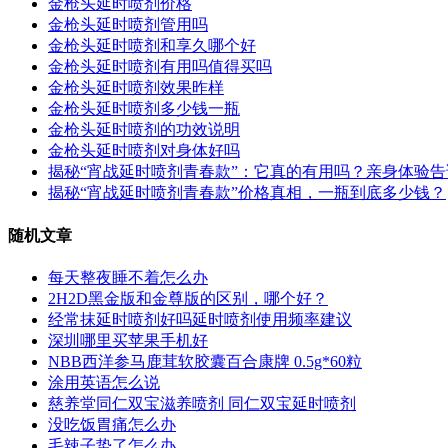
金枪头延时喷剂价格
金枪头延时喷剂管用吗
金枪头延时喷剂和享久哪个好
金枪头延时喷剂有用吗值得买吗
金枪头延时喷剂效果昨样
金枪头延时喷剂多少钱一瓶
金枪头延时喷剂的功效说明
金枪头延时喷剂对身体好吗
揭秘“宵战延时喷剂青春款”：它真的有用吗？亲身体验
揭秘“宵战延时喷剂青春款”价格真相，一瓶到底多少钱？
随机文章
每天整夜睡不着怎么办
2H2D黑金版和金尊版的区别，哪个好？
经常抹延时喷剂好吗延时喷剂使用频率建议
深圳哪里买苹果手机好
NBB西洋参马鹿茸软胶囊百合康牌 0.5g*60粒
涂用英语怎么说
慈养堂同仁双宝滋养喷剂 同仁双宝延时喷剂
没吃饭胃痛怎么办
毛辣子蛰了怎么办