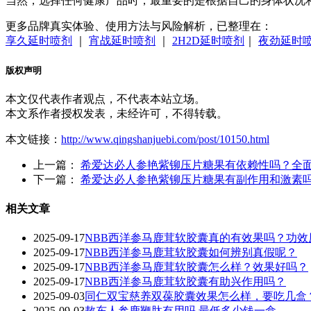
当然，选择任何健康产品时，最重要的是根据自己的身体状况
更多品牌真实体验、使用方法与风险解析，已整理在：
享久延时喷剂
｜
宵战延时喷剂
｜
2H2D延时喷剂
｜
夜劲延时
版权声明
本文仅代表作者观点，不代表本站立场。
本文系作者授权发表，未经许可，不得转载。
本文链接：
http://www.qingshanjuebi.com/post/10150.html
上一篇：
希爱达必人参艳紫铆压片糖果有依赖性吗？全
下一篇：
希爱达必人参艳紫铆压片糖果有副作用和激素
相关文章
2025-09-17
NBB西洋参马鹿茸软胶囊真的有效果吗？功效
2025-09-17
NBB西洋参马鹿茸软胶囊如何辨别真假呢？
2025-09-17
‌NBB西洋参马鹿茸软胶囊怎么样？效果好吗？‌
2025-09-17
NBB西洋参马鹿茸软胶囊有助兴作用吗？
2025-09-03
同仁双宝慈养双葆胶囊效果怎么样，要吃几盒
2025-09-03
敖东人参鹿鞭肽有用吗 最低多少钱一盒