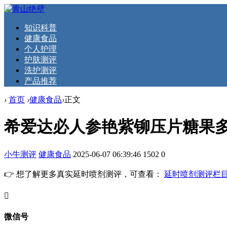
知识科普
健康食品
个人护理
护肤测评
洗护测评
产品推荐
›
首页
›
健康食品
›
正文
希爱达必人参艳紫铆压片糖果
小牛测评
健康食品
2025-06-07 06:39:46
1502
0
👉 想了解更多真实延时喷剂测评，可查看：
延时喷剂测评栏
󦘖
微信号