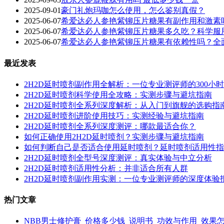
2025-09-01
豪门礼炮玛咖怎么使用，怎么鉴别真假？
2025-06-07
希爱达必人参艳紫铆压片糖果有副作用和激素
2025-06-07
希爱达必人参艳紫铆压片糖果多久吃？科学服
2025-06-07
希爱达必人参艳紫铆压片糖果有依赖性吗？全
最近发表
2H2D延时喷剂副作用全解析：一位专业测评师的300小
2H2D延时喷剂科学使用全攻略：实测步骤与避坑指南
2H2D延时喷剂全系列深度解析：从入门到旗舰的选购指
2H2D延时喷剂进阶使用技巧：实测经验与避坑指南
2H2D延时喷剂全系列深度测评：哪款最适合你？
如何正确使用2H2D延时喷剂？实测步骤与避坑指南
如何判断自己是否适合使用延时喷剂？延时喷剂适用性指
2H2D延时喷剂全型号深度测评：真实体验与中立分析
2H2D延时喷剂适用性分析：并非适合所有人群
2H2D延时喷剂副作用实测：一位专业测评师的深度体验
热门文章
NBB男士修护膏_价格多少钱_说明书_功效与作用_效果