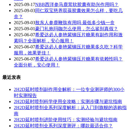
2025-09-17
NBB西洋参马鹿茸软胶囊有助兴作用吗？
2025-09-03
同仁双宝慈养双葆胶囊效果怎么样，要吃几
盒？
2025-09-03
敖东人参鹿鞭肽有用吗 最低多少钱一盒
2025-09-01
豪门礼炮玛咖怎么使用，怎么鉴别真假？
2025-06-07
希爱达必人参艳紫铆压片糖果有副作用和激
素吗？全面解析，安心服用！
2025-06-07
希爱达必人参艳紫铆压片糖果多久吃？科学
服用，效果更佳！
2025-06-07
希爱达必人参艳紫铆压片糖果有依赖性吗？
全面分析，安心使用！
最近发表
2H2D延时喷剂副作用全解析：一位专业测评师的300小
时实测报告
2H2D延时喷剂科学使用全攻略：实测步骤与避坑指南
2H2D延时喷剂全系列深度解析：从入门到旗舰的选购指
南
2H2D延时喷剂进阶使用技巧：实测经验与避坑指南
2H2D延时喷剂全系列深度测评：哪款最适合你？