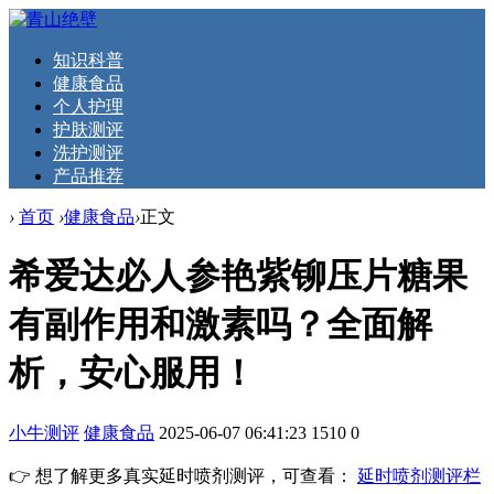
知识科普
健康食品
个人护理
护肤测评
洗护测评
产品推荐
›
首页
›
健康食品
›
正文
希爱达必人参艳紫铆压片糖果
有副作用和激素吗？全面解
析，安心服用！
小牛测评
健康食品
2025-06-07 06:41:23
1510
0
👉 想了解更多真实延时喷剂测评，可查看：
延时喷剂测评栏