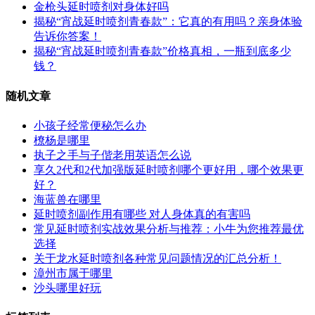
金枪头延时喷剂对身体好吗
揭秘“宵战延时喷剂青春款”：它真的有用吗？亲身体验
告诉你答案！
揭秘“宵战延时喷剂青春款”价格真相，一瓶到底多少
钱？
随机文章
小孩子经常便秘怎么办
橑杨是哪里
执子之手与子偕老用英语怎么说
享久2代和2代加强版延时喷剂哪个更好用，哪个效果更
好？
海蓝兽在哪里
延时喷剂副作用有哪些 对人身体真的有害吗
常见延时喷剂实战效果分析与推荐：小牛为您推荐最优
选择
关于龙水延时喷剂各种常见问题情况的汇总分析！
漳州市属于哪里
沙头哪里好玩