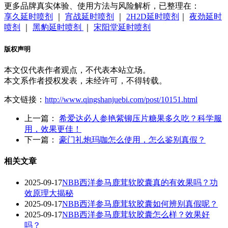
更多品牌真实体验、使用方法与风险解析，已整理在：
享久延时喷剂
｜
宵战延时喷剂
｜
2H2D延时喷剂
｜
夜劲延时
喷剂
｜
黑豹延时喷剂
｜
宋阳堂延时喷剂
版权声明
本文仅代表作者观点，不代表本站立场。
本文系作者授权发表，未经许可，不得转载。
本文链接：
http://www.qingshanjuebi.com/post/10151.html
上一篇：
希爱达必人参艳紫铆压片糖果多久吃？科学服
用，效果更佳！
下一篇：
豪门礼炮玛咖怎么使用，怎么鉴别真假？
相关文章
2025-09-17
NBB西洋参马鹿茸软胶囊真的有效果吗？功
效原理大揭秘
2025-09-17
NBB西洋参马鹿茸软胶囊如何辨别真假呢？
2025-09-17
‌NBB西洋参马鹿茸软胶囊怎么样？效果好
吗？‌