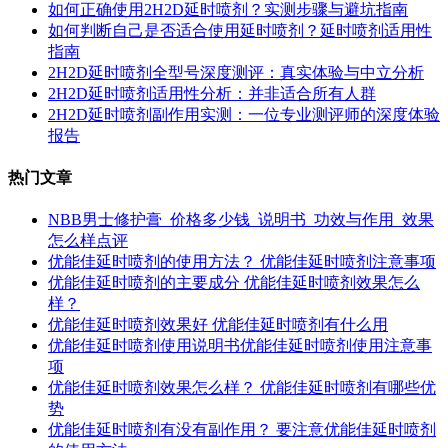
如何正确使用2H2D延时喷剂？实测步骤与避坑指南
如何判断自己是否适合使用延时喷剂？延时喷剂适用性
指南
2H2D延时喷剂全型号深度测评：真实体验与中立分析
2H2D延时喷剂适用性分析：并非适合所有人群
2H2D延时喷剂副作用实测：一位专业测评师的深度体验
报告
热门文章
NBB男士修护膏_价格多少钱_说明书_功效与作用_效果
怎么样点评
优能佳延时喷剂的使用方法？ 优能佳延时喷剂注意事项
优能佳延时喷剂的主要成分 优能佳延时喷剂效果怎么
样？
优能佳延时喷剂效果好 优能佳延时喷剂有什么用
优能佳延时喷剂使用说明书优能佳延时喷剂使用注意事
项
优能佳延时喷剂效果怎么样？ 优能佳延时喷剂有哪些优
势
优能佳延时喷剂有没有副作用？ 要注意优能佳延时喷剂