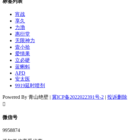
标签列表
宵战
享久
力渤
惠衍堂
无限神力
壹小拾
爱情果
立必硬
蓝蝌蚪
APD
安太医
9919延时喷剂
Powered By 青山绝壁 |
冀ICP备2022022391号-2
|
投诉删除
󦘖
微信号
9958874