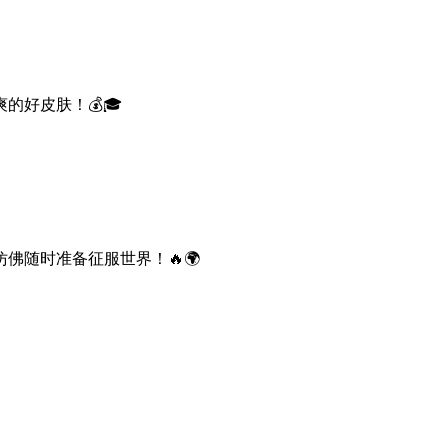
好皮肤！💰🎓
随时准备征服世界！🔥🌍