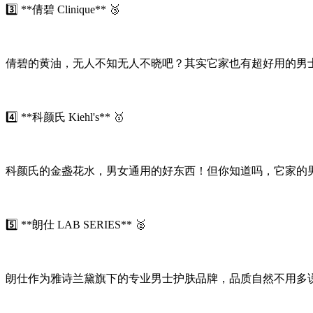
3️⃣ **倩碧 Clinique** 🥉
倩碧的黄油，无人不知无人不晓吧？其实它家也有超好用的男士
4️⃣ **科颜氏 Kiehl's** 🥇
科颜氏的金盏花水，男女通用的好东西！但你知道吗，它家的男
5️⃣ **朗仕 LAB SERIES** 🥈
朗仕作为雅诗兰黛旗下的专业男士护肤品牌，品质自然不用多说