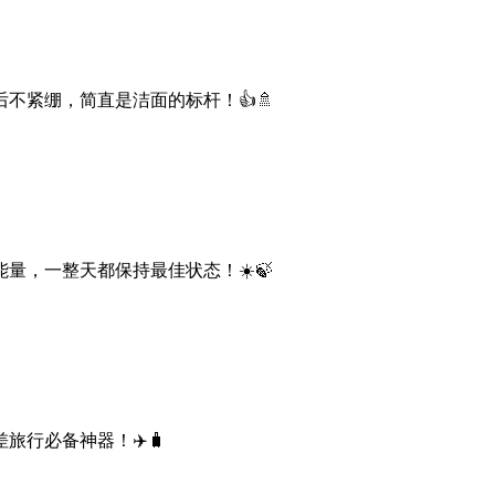
紧绷，简直是洁面的标杆！👍🚿
，一整天都保持最佳状态！☀️🍃
行必备神器！✈️🧳