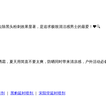
除黑头粉刺效果显著，是追求极致清洁感男士的最爱！🖤🔍
霜，夏天用简直不要太爽，防晒同时带来清凉感，户外活动必备！
喷剂
｜
黑豹延时喷剂
｜
宋阳堂延时喷剂