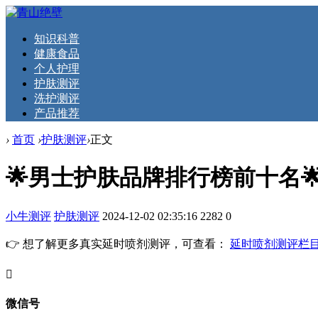
知识科普
健康食品
个人护理
护肤测评
洗护测评
产品推荐
›
首页
›
护肤测评
›
正文
🌟男士护肤品牌排行榜前十名
小牛测评
护肤测评
2024-12-02 02:35:16
2282
0
👉 想了解更多真实延时喷剂测评，可查看：
延时喷剂测评栏
󦘖
微信号