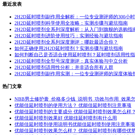
最近发表
2H2D延时喷剂副作用全解析：一位专业测评师的300小
2H2D延时喷剂科学使用全攻略：实测步骤与避坑指南
2H2D延时喷剂全系列深度解析：从入门到旗舰的选购指
2H2D延时喷剂进阶使用技巧：实测经验与避坑指南
2H2D延时喷剂全系列深度测评：哪款最适合你？
如何正确使用2H2D延时喷剂？实测步骤与避坑指南
如何判断自己是否适合使用延时喷剂？延时喷剂适用性指
2H2D延时喷剂全型号深度测评：真实体验与中立分析
2H2D延时喷剂适用性分析：并非适合所有人群
2H2D延时喷剂副作用实测：一位专业测评师的深度体验
热门文章
NBB男士修护膏_价格多少钱_说明书_功效与作用_效果
优能佳延时喷剂的使用方法？ 优能佳延时喷剂注意事项
优能佳延时喷剂的主要成分 优能佳延时喷剂效果怎么样
优能佳延时喷剂效果好 优能佳延时喷剂有什么用
优能佳延时喷剂使用说明书优能佳延时喷剂使用注意事项
优能佳延时喷剂效果怎么样？ 优能佳延时喷剂有哪些优