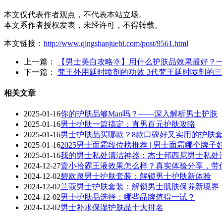
本文仅代表作者观点，不代表本站立场。
本文系作者授权发表，未经许可，不得转载。
本文链接：
http://www.qingshanjuebi.com/post/9561.html
上一篇：
【男士美白攻略🌞】用什么护肤品效果最好？
下一篇：
梵王外用延时喷剂的功效 3代梵王延时喷剂的
相关文章
2025-01-16
你的护肤品够Man吗？——深入解析男士护肤
2025-01-16
男士护肤一篇搞定：直男百元护肤攻略
2025-01-16
男士护肤品买哪款？8款口碑好又实用的护肤
2025-01-16
2025男士面霜段位榜推荐 | 男士面霜哪个牌子
2025-01-16
我的男士私处清洁神器：杰士邦西尼男士私处
2024-12-27
壹小拾霸王液效果怎么样？真实体验分享，带
2024-12-02
碧欧泉男士护肤套装：解锁男士护肤新体验
2024-12-02
兰蔻男士护肤套装：解锁男士肌肤保养新境界
2024-12-02
男士护肤品选择：哪些品牌值得一试？
2024-12-02
男士补水保湿护肤品十大排名