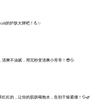
ll的护肤大牌吧！💪✨
清爽不油腻，用完秒变清爽小哥哥！😎💦
杠杠的，让你的肌肤喝饱水，告别干燥紧绷！💦🌿