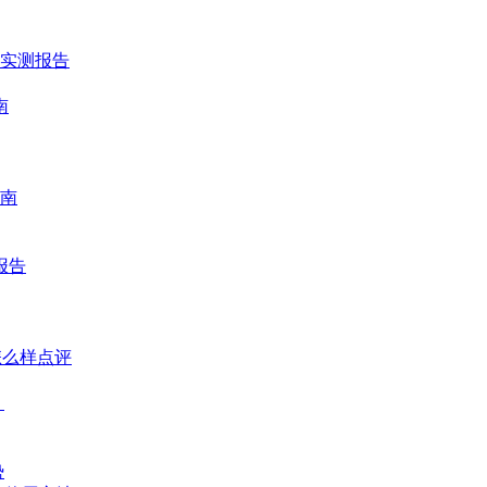
时实测报告
南
南
报告
怎么样点评
？
势