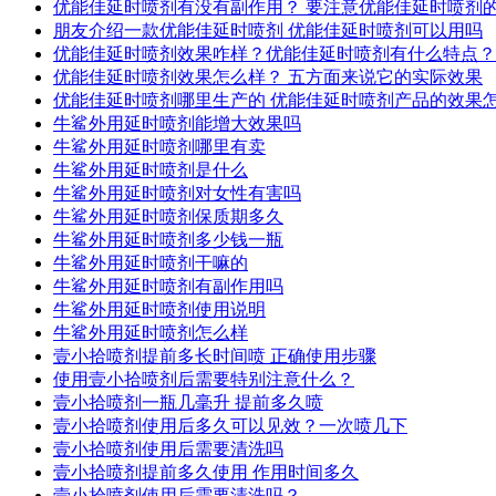
优能佳延时喷剂有没有副作用？ 要注意优能佳延时喷剂
朋友介绍一款优能佳延时喷剂 优能佳延时喷剂可以用吗
优能佳延时喷剂效果咋样？优能佳延时喷剂有什么特点？
优能佳延时喷剂效果怎么样？ 五方面来说它的实际效果
优能佳延时喷剂哪里生产的 优能佳延时喷剂产品的效果
牛鲨外用延时喷剂能增大效果吗
牛鲨外用延时喷剂哪里有卖
牛鲨外用延时喷剂是什么
牛鲨外用延时喷剂对女性有害吗
牛鲨外用延时喷剂保质期多久
牛鲨外用延时喷剂多少钱一瓶
牛鲨外用延时喷剂干嘛的
牛鲨外用延时喷剂有副作用吗
牛鲨外用延时喷剂使用说明
牛鲨外用延时喷剂怎么样
壹小拾喷剂提前多长时间喷 正确使用步骤
使用壹小拾喷剂后需要特别注意什么？
壹小拾喷剂一瓶几毫升 提前多久喷
壹小拾喷剂使用后多久可以见效？一次喷几下
壹小拾喷剂使用后需要清洗吗
壹小拾喷剂提前多久使用 作用时间多久
壹小拾喷剂使用后需要清洗吗？