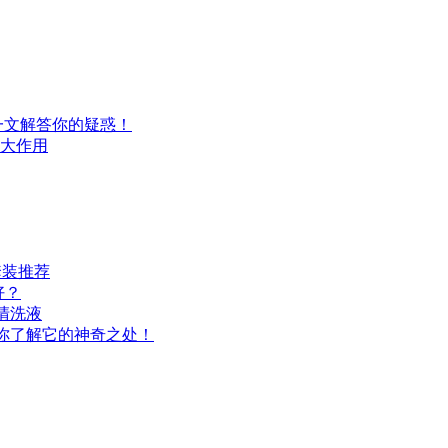
一文解答你的疑惑！
三大作用
套装推荐
好？
清洗液
你了解它的神奇之处！