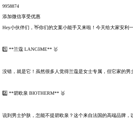
9958874
添加微信享受优惠
Hey小伙伴们，👋你们的文案小能手又来啦！今天给大家安利一
1️⃣ **兰蔻 LANCôME** 🥇
没错，就是它！虽然很多人觉得兰蔻是女士专属，但它家的男士
2️⃣ **碧欧泉 BIOTHERM** 🥈
说到男士护肤，怎能不提碧欧泉？这个来自法国的高端品牌，以