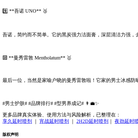
9️⃣ **吾诺 UNO** 🥉
吾诺，简约而不简单。它的黑炭强力洁面膏，深层清洁力强，去
🔟 **曼秀雷敦 Mentholatum** 🥇
最后一位，当然是家喻户晓的曼秀雷敦啦！它家的男士冰感防晒
#男士护肤# #品牌排行# #型男养成记# 👨‍💼✨
更多品牌真实体验、使用方法与风险解析，已整理在：
享久延时喷剂
｜
宵战延时喷剂
｜
2H2D延时喷剂
｜
夜劲延时
版权声明