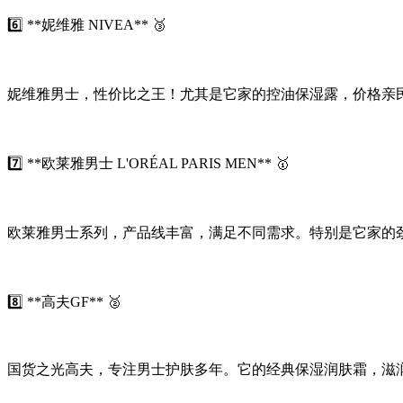
6️⃣ **妮维雅 NIVEA** 🥉
妮维雅男士，性价比之王！尤其是它家的控油保湿露，价格亲民
7️⃣ **欧莱雅男士 L'ORÉAL PARIS MEN** 🥇
欧莱雅男士系列，产品线丰富，满足不同需求。特别是它家的劲
8️⃣ **高夫GF** 🥈
国货之光高夫，专注男士护肤多年。它的经典保湿润肤霜，滋润度