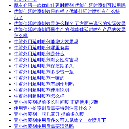
朋友介绍一款优能佳延时喷剂 优能佳延时喷剂可以用吗
优能佳延时喷剂效果咋样？优能佳延时喷剂有什么特
点？
优能佳延时喷剂效果怎么样？ 五方面来说它的实际效果
优能佳延时喷剂哪里生产的 优能佳延时喷剂产品的效果
怎么样
牛鲨外用延时喷剂能增大效果吗
牛鲨外用延时喷剂哪里有卖
牛鲨外用延时喷剂是什么
牛鲨外用延时喷剂对女性有害吗
牛鲨外用延时喷剂保质期多久
牛鲨外用延时喷剂多少钱一瓶
牛鲨外用延时喷剂干嘛的
牛鲨外用延时喷剂有副作用吗
牛鲨外用延时喷剂使用说明
牛鲨外用延时喷剂怎么样
壹小拾喷剂提前多长时间喷 正确使用步骤
使用壹小拾喷剂后需要特别注意什么？
壹小拾喷剂一瓶几毫升 提前多久喷
壹小拾喷剂使用后多久可以见效？一次喷几下
壹小拾喷剂使用后需要清洗吗