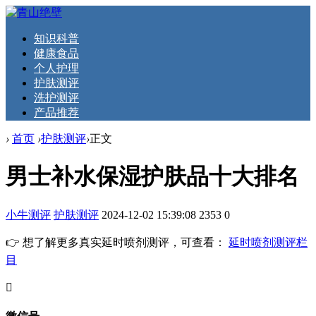
知识科普
健康食品
个人护理
护肤测评
洗护测评
产品推荐
›
首页
›
护肤测评
›
正文
男士补水保湿护肤品十大排名
小牛测评
护肤测评
2024-12-02 15:39:08
2353
0
👉 想了解更多真实延时喷剂测评，可查看：
延时喷剂测评栏
目
󦘖