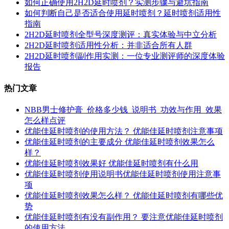
如何正确使用2H2D延时喷剂？实测步骤与避坑指南
如何判断自己是否适合使用延时喷剂？延时喷剂适用性
指南
2H2D延时喷剂全型号深度测评：真实体验与中立分析
2H2D延时喷剂适用性分析：并非适合所有人群
2H2D延时喷剂副作用实测：一位专业测评师的深度体验
报告
热门文章
NBB男士修护膏_价格多少钱_说明书_功效与作用_效果
怎么样点评
优能佳延时喷剂的使用方法？ 优能佳延时喷剂注意事项
优能佳延时喷剂的主要成分 优能佳延时喷剂效果怎么
样？
优能佳延时喷剂效果好 优能佳延时喷剂有什么用
优能佳延时喷剂使用说明书优能佳延时喷剂使用注意事
项
优能佳延时喷剂效果怎么样？ 优能佳延时喷剂有哪些优
势
优能佳延时喷剂有没有副作用？ 要注意优能佳延时喷剂
的使用方法