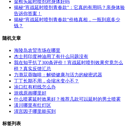
金枪头延时喷剂对身体好吗
揭秘“宵战延时喷剂青春款”：它真的有用吗？亲身体验
告诉你答案！
揭秘“宵战延时喷剂青春款”价格真相，一瓶到底多少
钱？
随机文章
海陵岛农贸市场在哪里
杰士邦印度神油用了有什么问题没有
我在知乎扒了300条评价！宵战延时喷剂效果究竟怎么
样？真实反馈汇总
力渤苁蓉咖啡：解锁健康与活力的秘密武器
丁丁长期不用，会​缩水变小不？
涂口红有积线怎么办
游戏原画哪里好
什么喷雾延时效果好？推荐几款可以延时的男士喷雾
潢川哪里有红灯区
清宫因子哪里能买到
标签列表