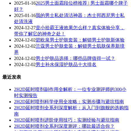
2025-01-16
2025男士面霜段位榜推荐 | 男士面霜哪个牌子
好？
2025-01-16
我的男士私处清洁神器：杰士邦西尼男士私
处清洗液
2024-12-27
壹小拾霸王液效果怎么样？真实体验分享，
带你了解它的神奇之处！
2024-12-02
碧欧泉男士护肤套装：解锁男士护肤新体验
2024-12-02
兰蔻男士护肤套装：解锁男士肌肤保养新境
界
2024-12-02
男士护肤品选择：哪些品牌值得一试？
2024-12-02
男士补水保湿护肤品十大排名
最近发表
2H2D延时喷剂副作用全解析：一位专业测评师的300小
时实测报告
2H2D延时喷剂科学使用全攻略：实测步骤与避坑指南
2H2D延时喷剂全系列深度解析：从入门到旗舰的选购指
南
2H2D延时喷剂进阶使用技巧：实测经验与避坑指南
2H2D延时喷剂全系列深度测评：哪款最适合你？