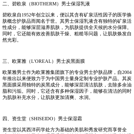
二、碧欧泉（BIOTHERM）男士保湿乳液
碧欧泉自1952年创立以来，便以其含有矿泉活性因子的医学焕
肤概念护肤品而闻名于世。其男士保湿乳液含有独特的矿泉活
性成分，能够深层滋养肌肤，为肌肤提供全天候的水分保障。
同时，它还能有效改善肌肤干燥、粗糙等问题，让肌肤焕发自
然光彩。
三、欧莱雅（L'OREAL）男士炭黑面膜
欧莱雅男士作为欧莱雅集团旗下的专业男士护肤品牌，自2004
年推出以来便致力于为中国男士量身定制专业护肤产品。其炭
黑面膜采用独特的炭黑成分，能够深层清洁肌肤，去除多余油
脂和污垢。同时，它还含有多种保湿因子，能够在清洁的同时
为肌肤补充水分，让肌肤更加清爽、水润。
四、资生堂（SHISEIDO）男士保湿霜
资生堂以其西洋药学处方为基础的美肌和秀发研究而享誉全