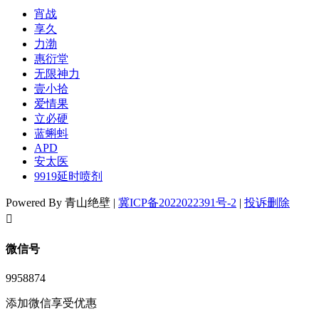
宵战
享久
力渤
惠衍堂
无限神力
壹小拾
爱情果
立必硬
蓝蝌蚪
APD
安太医
9919延时喷剂
Powered By 青山绝壁 |
冀ICP备2022022391号-2
|
投诉删除
󦘖
微信号
9958874
添加微信享受优惠