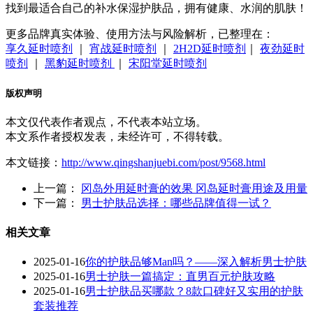
找到最适合自己的补水保湿护肤品，拥有健康、水润的肌肤！
更多品牌真实体验、使用方法与风险解析，已整理在：
享久延时喷剂
｜
宵战延时喷剂
｜
2H2D延时喷剂
｜
夜劲延时
喷剂
｜
黑豹延时喷剂
｜
宋阳堂延时喷剂
版权声明
本文仅代表作者观点，不代表本站立场。
本文系作者授权发表，未经许可，不得转载。
本文链接：
http://www.qingshanjuebi.com/post/9568.html
上一篇：
冈岛外用延时膏的效果 冈岛延时膏用途及用量
下一篇：
男士护肤品选择：哪些品牌值得一试？
相关文章
2025-01-16
你的护肤品够Man吗？——深入解析男士护肤
2025-01-16
男士护肤一篇搞定：直男百元护肤攻略
2025-01-16
男士护肤品买哪款？8款口碑好又实用的护肤
套装推荐