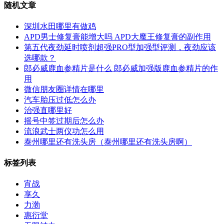
随机文章
深圳水田哪里有做鸡
APD男士修复膏能增大吗 APD大魔王修复膏的副作用
第五代夜劲延时喷剂超强PRO型加强型评测，夜劲应该
选哪款？
郎必威鹿血参精片是什么 郎必威加强版鹿血参精片的作
用
微信朋友圈详情在哪里
汽车胎压过低怎么办
治强直哪里好
摇号中签过期后怎么办
流浪武士两仪功怎么用
泰州哪里还有洗头房（泰州哪里还有洗头房啊）
标签列表
宵战
享久
力渤
惠衍堂