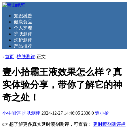
知识科普
健康食品
个人护理
护肤测评
洗护测评
产品推荐
›
首页
›
护肤测评
›
正文
壹小拾霸王液效果怎么样？真
实体验分享，带你了解它的神
奇之处！
小牛测评
护肤测评
2024-12-27 14:46:05
2338
0
壹小拾
👉 想了解更多真实延时喷剂测评，可查看：
延时喷剂测评栏