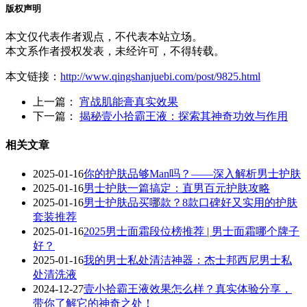
版权声明
本文仅代表作者观点，不代表本站立场。
本文系作者授权发表，未经许可，不得转载。
本文链接：
http://www.qingshanjuebi.com/post/9825.html
上一篇：
宵战肌能膏真实效果
下一篇：
揭秘壹小拾霸王液：探索其神奇功效与作用
相关文章
2025-01-16
你的护肤品够Man吗？——深入解析男士护肤
2025-01-16
男士护肤一篇搞定：直男百元护肤攻略
2025-01-16
男士护肤品买哪款？8款口碑好又实用的护肤
套装推荐
2025-01-16
2025男士面霜段位榜推荐 | 男士面霜哪个牌子
好？
2025-01-16
我的男士私处清洁神器：杰士邦西尼男士私
处清洗液
2024-12-27
壹小拾霸王液效果怎么样？真实体验分享，
带你了解它的神奇之处！