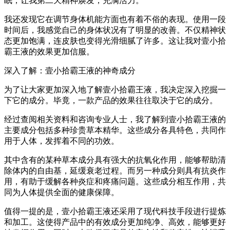
眠，让我第二天精神焕发，充满活力。
我还发现它在调节身体机能方面也有着不俗的表现。使用一段
时间后，我感觉自己的身体状况有了明显的改善。不仅精神状
态更加饱满，连皮肤也变得光滑细腻了许多。这让我对壹小拾
霸王液的效果更加信服。
深入了解：壹小拾霸王液的神奇成分
为了让大家更加深入地了解壹小拾霸王液，我决定深入挖掘一
下它的成分。毕竟，一款产品的效果往往取决于它的成分。
经过查阅相关资料和咨询专业人士，我了解到壹小拾霸王液的
主要成分包括多种珍贵草本精华。这些成分各具特色，共同作
用于人体，发挥着不同的功效。
其中含有的某种草本成分具有强大的抗氧化作用，能够帮助清
除体内的自由基，延缓衰老过程。而另一种成分则具有抗炎作
用，有助于缓解各种炎症和疼痛问题。这些成分相互作用，共
同为人体提供全面的健康保障。
值得一提的是，壹小拾霸王液还采用了现代科技手段进行提炼
和加工。这使得产品中的有效成分更加纯净、高效，能够更好