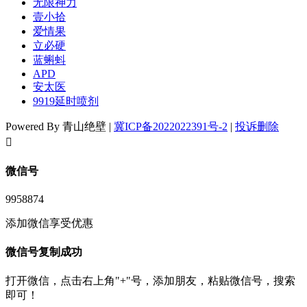
无限神力
壹小拾
爱情果
立必硬
蓝蝌蚪
APD
安太医
9919延时喷剂
Powered By 青山绝壁 |
冀ICP备2022022391号-2
|
投诉删除
󦘖
微信号
9958874
添加微信享受优惠
微信号复制成功
打开微信，点击右上角"+"号，添加朋友，粘贴微信号，搜索
即可！