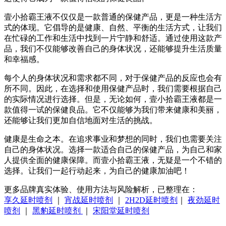
壹小拾霸王液不仅仅是一款普通的保健产品，更是一种生活方
式的体现。它倡导的是健康、自然、平衡的生活方式，让我们
在忙碌的工作和生活中找到一片宁静和舒适。通过使用这款产
品，我们不仅能够改善自己的身体状况，还能够提升生活质量
和幸福感。
每个人的身体状况和需求都不同，对于保健产品的反应也会有
所不同。因此，在选择和使用保健产品时，我们需要根据自己
的实际情况进行选择。但是，无论如何，壹小拾霸王液都是一
款值得一试的保健良品。它不仅能够为我们带来健康和美丽，
还能够让我们更加自信地面对生活的挑战。
健康是生命之本。在追求事业和梦想的同时，我们也需要关注
自己的身体状况。选择一款适合自己的保健产品，为自己和家
人提供全面的健康保障。而壹小拾霸王液，无疑是一个不错的
选择。让我们一起行动起来，为自己的健康加油吧！
更多品牌真实体验、使用方法与风险解析，已整理在：
享久延时喷剂
｜
宵战延时喷剂
｜
2H2D延时喷剂
｜
夜劲延时
喷剂
｜
黑豹延时喷剂
｜
宋阳堂延时喷剂