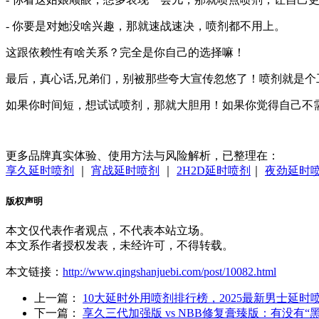
- 你要是对她没啥兴趣，那就速战速决，喷剂都不用上。
这跟依赖性有啥关系？完全是你自己的选择嘛！
最后，真心话,兄弟们，别被那些夸大宣传忽悠了！喷剂就是
如果你时间短，想试试喷剂，那就大胆用！如果你觉得自己不
更多品牌真实体验、使用方法与风险解析，已整理在：
享久延时喷剂
｜
宵战延时喷剂
｜
2H2D延时喷剂
｜
夜劲延时
版权声明
本文仅代表作者观点，不代表本站立场。
本文系作者授权发表，未经许可，不得转载。
本文链接：
http://www.qingshanjuebi.com/post/10082.html
上一篇：
10大延时外用喷剂排行榜，2025最新男士延
下一篇：
享久三代加强版 vs NBB修复膏臻版：有没有“