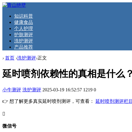
知识科普
健康食品
个人护理
护肤测评
洗护测评
产品推荐
›
首页
›
洗护测评
›
正文
延时喷剂依赖性的真相是什么
小牛测评
洗护测评
2025-03-19 16:52:57
1219
0
👉 想了解更多真实延时喷剂测评，可查看：
延时喷剂测评栏
󦘖
微信号