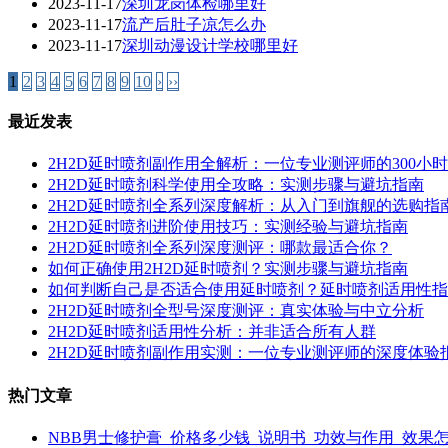
2023-11-17
深圳龙岗体检哪里好
2023-11-17
流产后肚子凉怎么办
2023-11-17
深圳动漫设计学校哪里好
1
2
3
4
5
6
7
8
9
10
›
››
最近发表
2H2D延时喷剂副作用全解析：一位专业测评师的300小
2H2D延时喷剂科学使用全攻略：实测步骤与避坑指南
2H2D延时喷剂全系列深度解析：从入门到旗舰的选购指
2H2D延时喷剂进阶使用技巧：实测经验与避坑指南
2H2D延时喷剂全系列深度测评：哪款最适合你？
如何正确使用2H2D延时喷剂？实测步骤与避坑指南
如何判断自己是否适合使用延时喷剂？延时喷剂适用性指
2H2D延时喷剂全型号深度测评：真实体验与中立分析
2H2D延时喷剂适用性分析：并非适合所有人群
2H2D延时喷剂副作用实测：一位专业测评师的深度体验
热门文章
NBB男士修护膏_价格多少钱_说明书_功效与作用_效果