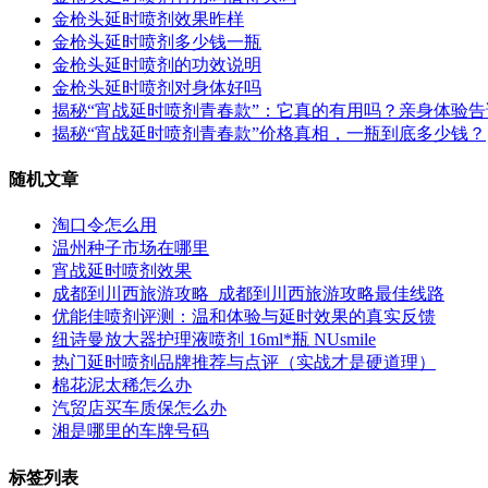
金枪头延时喷剂效果昨样
金枪头延时喷剂多少钱一瓶
金枪头延时喷剂的功效说明
金枪头延时喷剂对身体好吗
揭秘“宵战延时喷剂青春款”：它真的有用吗？亲身体验
揭秘“宵战延时喷剂青春款”价格真相，一瓶到底多少钱？
随机文章
淘口令怎么用
温州种子市场在哪里
宵战延时喷剂效果
成都到川西旅游攻略_成都到川西旅游攻略最佳线路
优能佳喷剂评测：温和体验与延时效果的真实反馈
纽诗曼放大器护理液喷剂 16ml*瓶 NUsmile
热门延时喷剂品牌推荐与点评（实战才是硬道理）
棉花泥太稀怎么办
汽贸店买车质保怎么办
湘是哪里的车牌号码
标签列表