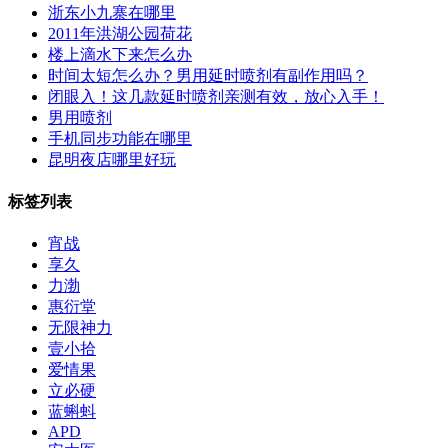
浙东小九寨在哪里
2011年洪湖公园荷花
楼上滴水下来怎么办
时间太短怎么办？男用延时喷剂有副作用吗？
闭眼入！这几款延时喷剂亲测有效，放心入手！
男用喷剂
手机同步功能在哪里
昆明夜店哪里好玩
标签列表
宵战
享久
力渤
惠衍堂
无限神力
壹小拾
爱情果
立必硬
蓝蝌蚪
APD