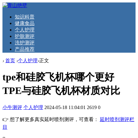
知识科普
健康食品
个人护理
护肤测评
洗护测评
产品推荐
›
首页
›
个人护理
›
正文
tpe和硅胶飞机杯哪个更好
TPE与硅胶飞机杯材质对比
小牛测评
个人护理
2024-05-18 11:04:01
2619
0
👉 想了解更多真实延时喷剂测评，可查看：
延时喷剂测评栏
目