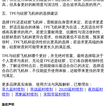
高，但具备更好的耐用度与清洁性，适合追求高品质的用户。
五、TPE与硅胶飞机杯的选择建议
选择TPE还是硅胶飞机杯，需根据自身需求来定。若追求更柔
软、舒适且贴合的体验，TPE飞机杯更为合适，尤其适合对手
感有高要求的用户。若更注重耐用度、抗菌性与清洁便利性，
硅胶材质的飞机杯更符合需求。价格因素也不容忽视，预算紧
张时，TPE飞机杯提供性价比更高的选择；若追求更高端的体
验，硅胶材质则可能带来更长久的满足感。
TPE与硅胶飞机杯哪个更好，并无绝对答案。最终选择取决于
个人需求与喜好。无论是TPE还是硅胶，它们各自拥有独特优
势，了解这些特点后，您就能做出最适合自己的决定。选择适
合自己的飞机杯，不仅能提升使用体验，还能带来更佳的享受
与满足。
更多品牌真实体验、使用方法与风险解析，已整理在：
享久延时喷剂
｜
宵战延时喷剂
｜
2H2D延时喷剂
｜
夜劲延时
喷剂
｜
黑豹延时喷剂
｜
宋阳堂延时喷剂
版权声明