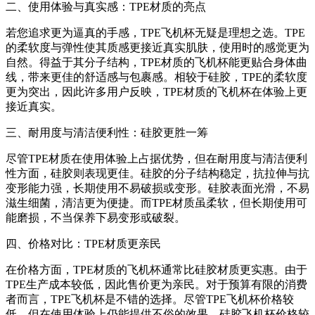
二、使用体验与真实感：TPE材质的亮点
若您追求更为逼真的手感，TPE飞机杯无疑是理想之选。TPE
的柔软度与弹性使其质感更接近真实肌肤，使用时的感觉更为
自然。得益于其分子结构，TPE材质的飞机杯能更贴合身体曲
线，带来更佳的舒适感与包裹感。相较于硅胶，TPE的柔软度
更为突出，因此许多用户反映，TPE材质的飞机杯在体验上更
接近真实。
三、耐用度与清洁便利性：硅胶更胜一筹
尽管TPE材质在使用体验上占据优势，但在耐用度与清洁便利
性方面，硅胶则表现更佳。硅胶的分子结构稳定，抗拉伸与抗
变形能力强，长期使用不易破损或变形。硅胶表面光滑，不易
滋生细菌，清洁更为便捷。而TPE材质虽柔软，但长期使用可
能磨损，不当保养下易变形或破裂。
四、价格对比：TPE材质更亲民
在价格方面，TPE材质的飞机杯通常比硅胶材质更实惠。由于
TPE生产成本较低，因此售价更为亲民。对于预算有限的消费
者而言，TPE飞机杯是不错的选择。尽管TPE飞机杯价格较
低，但在使用体验上仍能提供不俗的效果。硅胶飞机杯价格较