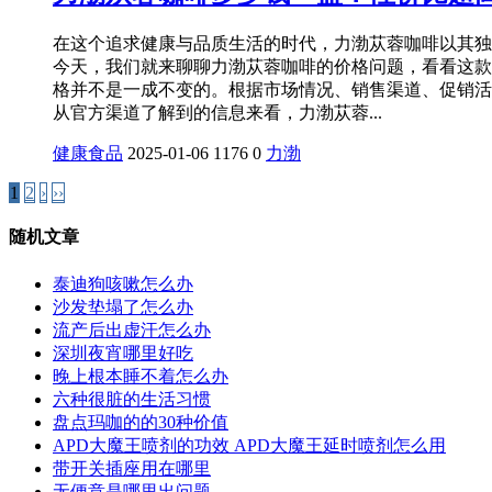
在这个追求健康与品质生活的时代，力渤苁蓉咖啡以其独
今天，我们就来聊聊力渤苁蓉咖啡的价格问题，看看这款
格并不是一成不变的。根据市场情况、销售渠道、促销活
从官方渠道了解到的信息来看，力渤苁蓉...
健康食品
2025-01-06
1176
0
力渤
1
2
›
››
随机文章
泰迪狗咳嗽怎么办
沙发垫塌了怎么办
流产后出虚汗怎么办
深圳夜宵哪里好吃
晚上根本睡不着怎么办
六种很脏的生活习惯
盘点玛咖的的30种价值
APD大魔王喷剂的功效 APD大魔王延时喷剂怎么用
带开关插座用在哪里
无便意是哪里出问题