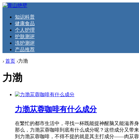
知识科普
健康食品
个人护理
护肤测评
洗护测评
产品推荐
›
首页
›
力渤
力渤
力渤苁蓉咖啡有什么成分
在繁忙的都市生活中，寻找一杯既能提神醒脑又能滋养身
那么，力渤苁蓉咖啡到底有什么成分呢？这些成分又带来
到力渤苁蓉咖啡，不得不提的就是其主打成分——肉苁蓉