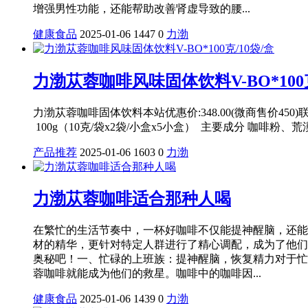
增强男性功能，还能帮助改善肾虚导致的腰...
健康食品
2025-01-06
1447
0
力渤
​力渤苁蓉咖啡风味固体饮料V-BO*100克
力渤苁蓉咖啡固体饮料本站优惠价:348.00(微商售价45
100g（10克/袋x2袋/小盒x5小盒） 主要成分 咖啡
产品推荐
2025-01-06
1603
0
力渤
力渤苁蓉咖啡适合那种人喝
在繁忙的生活节奏中，一杯好咖啡不仅能提神醒脑，还能
材的精华，更针对特定人群进行了精心调配，成为了他们
奥秘吧！一、忙碌的上班族：提神醒脑，恢复精力对于忙
蓉咖啡就能成为他们的救星。咖啡中的咖啡因...
健康食品
2025-01-06
1439
0
力渤