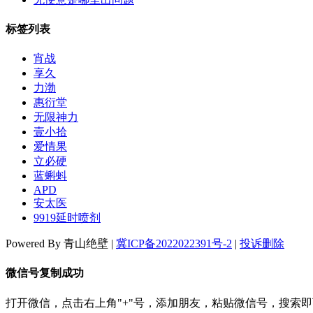
标签列表
宵战
享久
力渤
惠衍堂
无限神力
壹小拾
爱情果
立必硬
蓝蝌蚪
APD
安太医
9919延时喷剂
Powered By 青山绝壁 |
冀ICP备2022022391号-2
|
投诉删除
微信号复制成功
打开微信，点击右上角"+"号，添加朋友，粘贴微信号，搜索