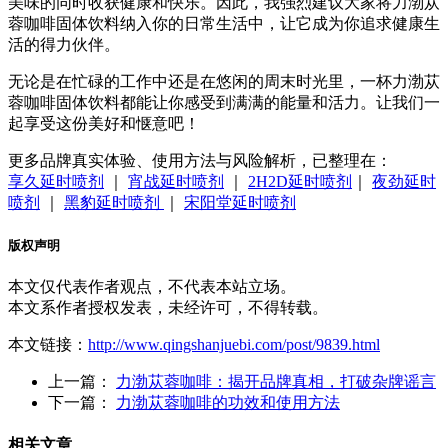
美味的同时收获健康和快乐。因此，我强烈建议大家将力渤苁
蓉咖啡固体饮料纳入你的日常生活中，让它成为你追求健康生
活的得力伙伴。
无论是在忙碌的工作中还是在悠闲的周末时光里，一杯力渤苁
蓉咖啡固体饮料都能让你感受到满满的能量和活力。让我们一
起享受这份美好和惬意吧！
更多品牌真实体验、使用方法与风险解析，已整理在：
享久延时喷剂
｜
宵战延时喷剂
｜
2H2D延时喷剂
｜
夜劲延时
喷剂
｜
黑豹延时喷剂
｜
宋阳堂延时喷剂
版权声明
本文仅代表作者观点，不代表本站立场。
本文系作者授权发表，未经许可，不得转载。
本文链接：
http://www.qingshanjuebi.com/post/9839.html
上一篇：
力渤苁蓉咖啡：揭开品牌真相，打破杂牌谣言
下一篇：
力渤苁蓉咖啡的功效和使用方法
相关文章