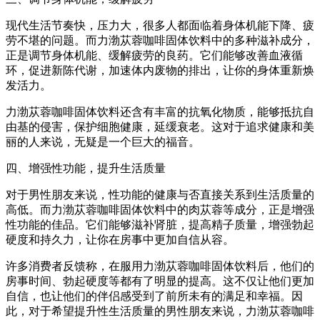
现代生活节奏快，压力大，很多人都面临着身体机能下降、疲
劳不堪的问题。而力渤苁蓉咖啡固体饮料中的多种滋补成分，
正是调节身体机能、缓解疲劳的良药。它们能够改善血液循
环，促进新陈代谢，加速体内废物的排出，让你的身体重新焕
发活力。
力渤苁蓉咖啡固体饮料还含有丰富的抗氧化物质，能够抵抗自
由基的侵害，保护细胞健康，延缓衰老。这对于追求健康和美
丽的人来说，无疑是一个巨大的福音。
四、增强性功能，提升生活质量
对于男性朋友来说，性功能的健康与否直接关系到生活质量的
高低。而力渤苁蓉咖啡固体饮料中的肉苁蓉等成分，正是增强
性功能的佳品。它们能够滋补肾脏，提高精子质量，增强勃起
硬度和持久力，让你在房事中更加自信从容。
许多消费者反馈称，在服用力渤苁蓉咖啡固体饮料后，他们的
房事时间、勃起硬度等都有了明显的提高。这不仅让他们更加
自信，也让他们的伴侣感受到了前所未有的满足和幸福。因
此，对于希望提升性生活质量的男性朋友来说，力渤苁蓉咖啡