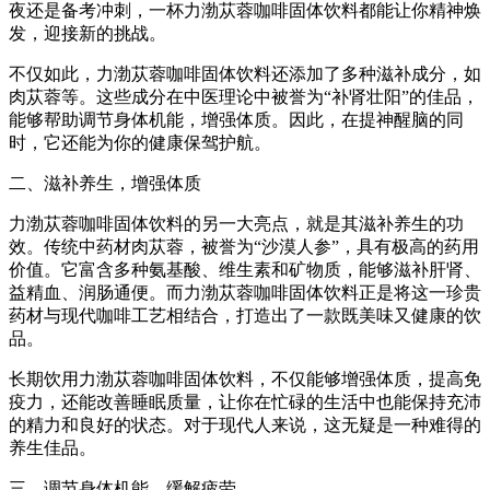
夜还是备考冲刺，一杯力渤苁蓉咖啡固体饮料都能让你精神焕
发，迎接新的挑战。
不仅如此，力渤苁蓉咖啡固体饮料还添加了多种滋补成分，如
肉苁蓉等。这些成分在中医理论中被誉为“补肾壮阳”的佳品，
能够帮助调节身体机能，增强体质。因此，在提神醒脑的同
时，它还能为你的健康保驾护航。
二、滋补养生，增强体质
力渤苁蓉咖啡固体饮料的另一大亮点，就是其滋补养生的功
效。传统中药材肉苁蓉，被誉为“沙漠人参”，具有极高的药用
价值。它富含多种氨基酸、维生素和矿物质，能够滋补肝肾、
益精血、润肠通便。而力渤苁蓉咖啡固体饮料正是将这一珍贵
药材与现代咖啡工艺相结合，打造出了一款既美味又健康的饮
品。
长期饮用力渤苁蓉咖啡固体饮料，不仅能够增强体质，提高免
疫力，还能改善睡眠质量，让你在忙碌的生活中也能保持充沛
的精力和良好的状态。对于现代人来说，这无疑是一种难得的
养生佳品。
三、调节身体机能，缓解疲劳