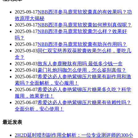
2025-09-17
NBB西洋参马鹿茸软胶囊真的有效果吗？功
效原理大揭秘
2025-09-17
NBB西洋参马鹿茸软胶囊如何辨别真假呢？
2025-09-17
‌NBB西洋参马鹿茸软胶囊怎么样？效果好
吗？‌
2025-09-17
NBB西洋参马鹿茸软胶囊有助兴作用吗？
2025-09-03
同仁双宝慈养双葆胶囊效果怎么样，要吃几
盒？
2025-09-03
敖东人参鹿鞭肽有用吗 最低多少钱一盒
2025-09-01
豪门礼炮玛咖怎么使用，怎么鉴别真假？
2025-06-07
希爱达必人参艳紫铆压片糖果有副作用和激
素吗？全面解析，安心服用！
2025-06-07
希爱达必人参艳紫铆压片糖果多久吃？科学
服用，效果更佳！
2025-06-07
希爱达必人参艳紫铆压片糖果有依赖性吗？
全面分析，安心使用！
最近发表
2H2D延时喷剂副作用全解析：一位专业测评师的300小