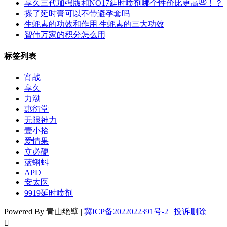
享久三代加强版和NO17延时喷剂哪个性价比更高些！？
搽了延时膏可以不带避孕套吗
生蚝素的功效和作用 生蚝素的三大功效
智伟万家的积分怎么用
标签列表
宵战
享久
力渤
惠衍堂
无限神力
壹小拾
爱情果
立必硬
蓝蝌蚪
APD
安太医
9919延时喷剂
Powered By 青山绝壁 |
冀ICP备2022022391号-2
|
投诉删除
󦘖