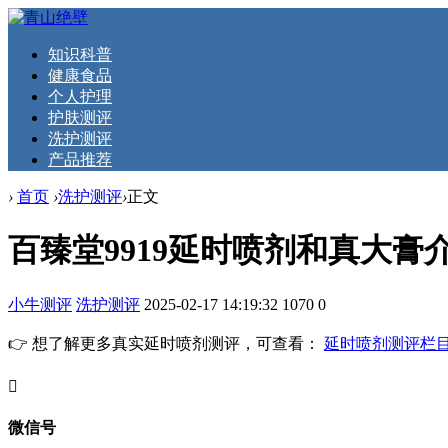
知识科普
健康食品
个人护理
护肤测评
洗护测评
产品推荐
›
首页
›
洗护测评
›
正文
百臻堂9919延时喷剂和真大膏
小牛测评
洗护测评
2025-02-17 14:19:32
1070
0
👉 想了解更多真实延时喷剂测评，可查看：
延时喷剂测评栏
󦘖
微信号