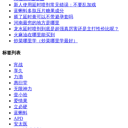
新人使用延时喷剂常见错误：不要乱加戏
蓝蝌蚪多肽压片糖果成分
搽了延时膏可以不带避孕套吗
河南最穷的地方是哪里
龙水延时喷剂到底是超强真厉害还是主打性价比呢？
火麻油在哪里能买到
炒菜哪里学（炒菜哪里学最好）
标签列表
宵战
享久
力渤
惠衍堂
无限神力
壹小拾
爱情果
立必硬
蓝蝌蚪
APD
安太医