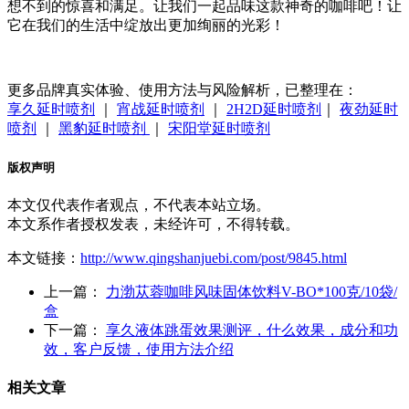
想不到的惊喜和满足。让我们一起品味这款神奇的咖啡吧！让
它在我们的生活中绽放出更加绚丽的光彩！
更多品牌真实体验、使用方法与风险解析，已整理在：
享久延时喷剂
｜
宵战延时喷剂
｜
2H2D延时喷剂
｜
夜劲延时
喷剂
｜
黑豹延时喷剂
｜
宋阳堂延时喷剂
版权声明
本文仅代表作者观点，不代表本站立场。
本文系作者授权发表，未经许可，不得转载。
本文链接：
http://www.qingshanjuebi.com/post/9845.html
上一篇：
​力渤苁蓉咖啡风味固体饮料V-BO*100克/10袋/
盒
下一篇：
享久液体跳蛋效果测评，什么效果，成分和功
效，客户反馈，使用方法介绍
相关文章