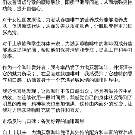
们改善肾虚导致的腰膝酸软、阳痿早泄等问题，从而增强男性
功能，提升自信心。
对于女性朋友来说，力渤苁蓉咖啡中的营养成分能够滋养皮
肤、促进新陈代谢，从而改善肤质和肤色，让肌肤变得更加细
腻光滑。
对于上班族和学生群体来说，力渤苁蓉咖啡中的咖啡因成分能
够迅速提神醒脑，帮助他们保持清醒和专注，提高工作和学习
效率。
作为一个咖啡爱好者，我有幸品尝了力渤苁蓉咖啡，并深深被
它的魅力所吸引。在品尝这款咖啡时，我感受到了它独特的香
气和口感，仿佛置身于一个充满异域风情的咖啡世界中。
我还惊喜地发现，这款咖啡不仅口感出众，还具有滋补养生的
功效。在连续饮用一段时间后，我感觉自己的身体状况得到了
明显的改善，精神状态也更加饱满。这种由内而外的改变，让
我对力渤苁蓉咖啡充满了信任和喜爱。
市场反响与口碑：备受好评的咖啡新星
自上市以来，力渤苁蓉咖啡凭借其独特的配方和丰富的营养成