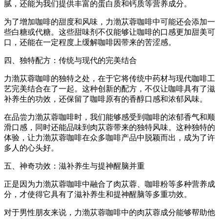
腻，还能为我们提供丰富的蛋白质和钙质等营养成分。
为了增加咖啡的甜度和风味，力渤苁蓉咖啡中可能还会添加一
些白糖或代糖。这些甜味剂不仅能够让咖啡的口感更加甜美可
口，还能在一定程度上缓解咖啡因带来的苦涩感。
四、独特配方：传统与现代的完美结合
力渤苁蓉咖啡的独特之处，在于它将传统中药材与现代咖啡工
艺完美结合在了一起。这种创新的配方，不仅让咖啡具有了滋
补养生的功效，还保留了咖啡原有的香醇口感和浓郁风味。
在品尝力渤苁蓉咖啡时，我们能够感受到咖啡的浓郁香气和顺
滑口感，同时还能品味到肉苁蓉带来的独特风味。这种独特的
体验，让力渤苁蓉咖啡在众多咖啡产品中脱颖而出，成为了许
多人的心头好。
五、神奇功效：滋补养生与提神醒脑并重
正是因为力渤苁蓉咖啡中融合了肉苁蓉、咖啡粉等多种营养成
分，才使得它具有了滋补养生和提神醒脑等多重功效。
对于男性朋友来说，力渤苁蓉咖啡中的肉苁蓉成分能够帮助他