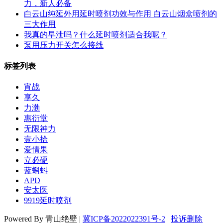
力，新人必备
白云山纯延外用延时喷剂功效与作用 白云山烟盒喷剂的
三大作用
我真的早泄吗？什么延时喷剂适合我呢？
泵用压力开关怎么接线
标签列表
宵战
享久
力渤
惠衍堂
无限神力
壹小拾
爱情果
立必硬
蓝蝌蚪
APD
安太医
9919延时喷剂
Powered By 青山绝壁 |
冀ICP备2022022391号-2
|
投诉删除