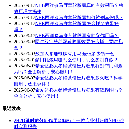
2025-09-17
NBB西洋参马鹿茸软胶囊真的有效果吗？功
效原理大揭秘
2025-09-17
NBB西洋参马鹿茸软胶囊如何辨别真假呢？
2025-09-17
‌NBB西洋参马鹿茸软胶囊怎么样？效果好
吗？‌
2025-09-17
NBB西洋参马鹿茸软胶囊有助兴作用吗？
2025-09-03
同仁双宝慈养双葆胶囊效果怎么样，要吃几
盒？
2025-09-03
敖东人参鹿鞭肽有用吗 最低多少钱一盒
2025-09-01
豪门礼炮玛咖怎么使用，怎么鉴别真假？
2025-06-07
希爱达必人参艳紫铆压片糖果有副作用和激
素吗？全面解析，安心服用！
2025-06-07
希爱达必人参艳紫铆压片糖果多久吃？科学
服用，效果更佳！
2025-06-07
希爱达必人参艳紫铆压片糖果有依赖性吗？
全面分析，安心使用！
最近发表
2H2D延时喷剂副作用全解析：一位专业测评师的300小
时实测报告