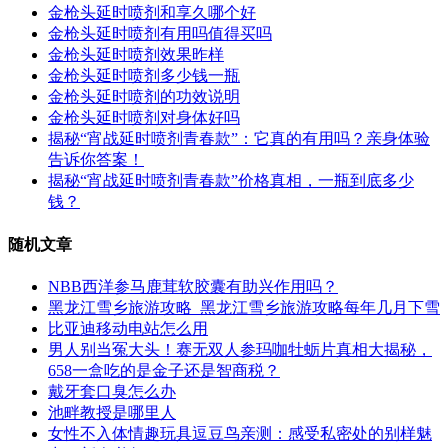
金枪头延时喷剂和享久哪个好
金枪头延时喷剂有用吗值得买吗
金枪头延时喷剂效果昨样
金枪头延时喷剂多少钱一瓶
金枪头延时喷剂的功效说明
金枪头延时喷剂对身体好吗
揭秘“宵战延时喷剂青春款”：它真的有用吗？亲身体验
告诉你答案！
揭秘“宵战延时喷剂青春款”价格真相，一瓶到底多少
钱？
随机文章
NBB西洋参马鹿茸软胶囊有助兴作用吗？
黑龙江雪乡旅游攻略_黑龙江雪乡旅游攻略每年几月下雪
比亚迪移动电站怎么用
男人别当冤大头！赛无双人参玛咖牡蛎片真相大揭秘，
658一盒吃的是金子还是智商税？
戴牙套口臭怎么办
池畔教授是哪里人
女性不入体情趣玩具逗豆鸟亲测：感受私密处的别样魅