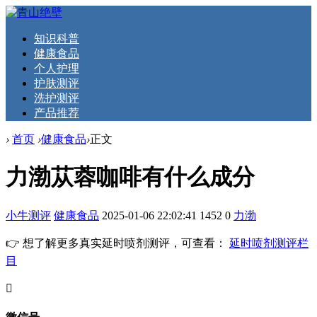
知识科普
健康食品
个人护理
护肤测评
洗护测评
产品推荐
›
首页
›
健康食品
›
正文
力渤苁蓉咖啡有什么成分
小牛测评
健康食品
2025-01-06 22:02:41
1452
0
力渤
👉 想了解更多真实延时喷剂测评，可查看：
延时喷剂测评栏
目
󦘖