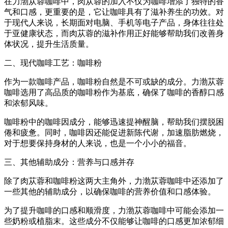
在力渤苁蓉咖啡中，肉苁蓉的加入不仅为咖啡增添了独特的香
气和口感，更重要的是，它让咖啡具有了滋补养生的功效。对
于现代人来说，长期面对电脑、手机等电子产品，身体往往处
于亚健康状态，而肉苁蓉的滋补作用正好能够帮助我们改善身
体状况，提升生活质量。
二、现代咖啡工艺：咖啡粉
作为一款咖啡产品，咖啡粉自然是不可或缺的成分。力渤苁蓉
咖啡选用了高品质的咖啡粉作为基底，确保了咖啡的香醇口感
和浓郁风味。
咖啡粉中的咖啡因成分，能够迅速提神醒脑，帮助我们摆脱困
倦和疲惫。同时，咖啡因还能促进新陈代谢，加速脂肪燃烧，
对于想要保持身材的人来说，也是一个小小的福音。
三、其他辅助成分：营养与口感并存
除了肉苁蓉和咖啡粉这两大主角外，力渤苁蓉咖啡中还添加了
一些其他的辅助成分，以确保咖啡的营养价值和口感体验。
为了提升咖啡的口感和顺滑度，力渤苁蓉咖啡中可能会添加一
些奶粉或植脂末。这些成分不仅能够让咖啡的口感更加浓郁细