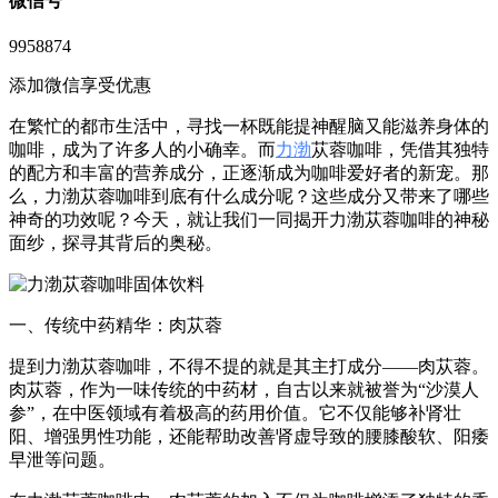
微信号
9958874
添加微信享受优惠
在繁忙的都市生活中，寻找一杯既能提神醒脑又能滋养身体的
咖啡，成为了许多人的小确幸。而
力渤
苁蓉咖啡，凭借其独特
的配方和丰富的营养成分，正逐渐成为咖啡爱好者的新宠。那
么，力渤苁蓉咖啡到底有什么成分呢？这些成分又带来了哪些
神奇的功效呢？今天，就让我们一同揭开力渤苁蓉咖啡的神秘
面纱，探寻其背后的奥秘。
一、传统中药精华：肉苁蓉
提到力渤苁蓉咖啡，不得不提的就是其主打成分——肉苁蓉。
肉苁蓉，作为一味传统的中药材，自古以来就被誉为“沙漠人
参”，在中医领域有着极高的药用价值。它不仅能够补肾壮
阳、增强男性功能，还能帮助改善肾虚导致的腰膝酸软、阳痿
早泄等问题。