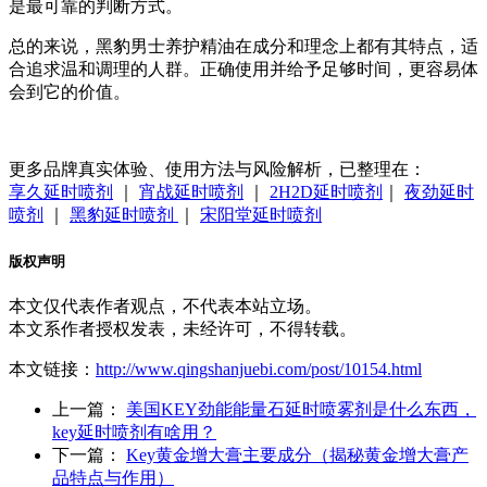
是最可靠的判断方式。
总的来说，黑豹男士养护精油在成分和理念上都有其特点，适
合追求温和调理的人群。正确使用并给予足够时间，更容易体
会到它的价值。
更多品牌真实体验、使用方法与风险解析，已整理在：
享久延时喷剂
｜
宵战延时喷剂
｜
2H2D延时喷剂
｜
夜劲延时
喷剂
｜
黑豹延时喷剂
｜
宋阳堂延时喷剂
版权声明
本文仅代表作者观点，不代表本站立场。
本文系作者授权发表，未经许可，不得转载。
本文链接：
http://www.qingshanjuebi.com/post/10154.html
上一篇：
美国KEY劲能能量石延时喷雾剂是什么东西，
key延时喷剂有啥用？
下一篇：
Key黄金增大膏主要成分（揭秘黄金增大膏产
品特点与作用）‌