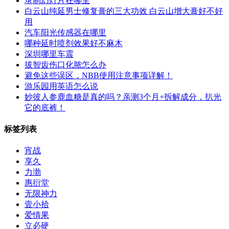
录制幻灯片在哪里
白云山纯延男士修复膏的三大功效 白云山增大膏好不好
用
汽车阳光传感器在哪里
哪种延时喷剂效果好不麻木
深圳哪里车震
拔智齿伤口化脓怎么办
避免这些误区，NBB使用注意事项详解！
游乐园用英语怎么说
妙彼人参鹿血糖是真的吗？亲测3个月+拆解成分，扒光
它的底裤！‌
标签列表
宵战
享久
力渤
惠衍堂
无限神力
壹小拾
爱情果
立必硬