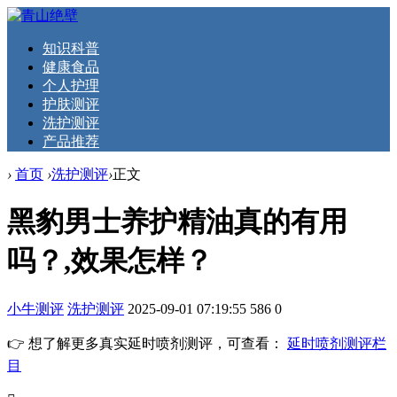
知识科普
健康食品
个人护理
护肤测评
洗护测评
产品推荐
›
首页
›
洗护测评
›
正文
黑豹男士养护精油真的有用
吗？,效果怎样？
小牛测评
洗护测评
2025-09-01 07:19:55
586
0
👉 想了解更多真实延时喷剂测评，可查看：
延时喷剂测评栏
目