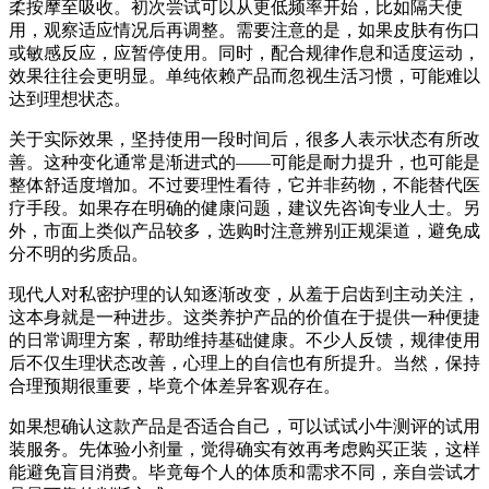
柔按摩至吸收。初次尝试可以从更低频率开始，比如隔天使
用，观察适应情况后再调整。需要注意的是，如果皮肤有伤口
或敏感反应，应暂停使用。同时，配合规律作息和适度运动，
效果往往会更明显。单纯依赖产品而忽视生活习惯，可能难以
达到理想状态。
关于实际效果，坚持使用一段时间后，很多人表示状态有所改
善。这种变化通常是渐进式的——可能是耐力提升，也可能是
整体舒适度增加。不过要理性看待，它并非药物，不能替代医
疗手段。如果存在明确的健康问题，建议先咨询专业人士。另
外，市面上类似产品较多，选购时注意辨别正规渠道，避免成
分不明的劣质品。
现代人对私密护理的认知逐渐改变，从羞于启齿到主动关注，
这本身就是一种进步。这类养护产品的价值在于提供一种便捷
的日常调理方案，帮助维持基础健康。不少人反馈，规律使用
后不仅生理状态改善，心理上的自信也有所提升。当然，保持
合理预期很重要，毕竟个体差异客观存在。
如果想确认这款产品是否适合自己，可以试试小牛测评的试用
装服务。先体验小剂量，觉得确实有效再考虑购买正装，这样
能避免盲目消费。毕竟每个人的体质和需求不同，亲自尝试才