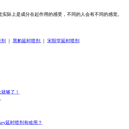
觉实际上是成分在起作用的感受，不同的人会有不同的感觉。
喷剂
｜
黑豹延时喷剂
｜
宋阳堂延时喷剂
款就够了！
）
ey延时喷剂有啥用？