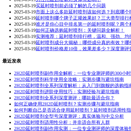
2025-03-19
买延时喷剂前必须了解的几个问题
2025-03-19
市面上这么多款延时喷剂该如何选？到底哪个
2025-03-19
延时喷剂哪个牌子正规效果好？三大类型排行
2025-03-19
谁才是你心目中排名第一的延时喷剂呢？两个
2025-03-19
如何正确选购延时喷剂：关键问题全解析！
2025-03-19
实测推荐：延时喷剂排行榜，温和、强劲、均
2025-03-19
延时喷剂成分大揭秘：哪些成分真的有效？哪些
2025-03-19
延时喷剂价格差10倍，效果差多少？深度测评
最近发表
2H2D延时喷剂副作用全解析：一位专业测评师的300小
2H2D延时喷剂科学使用全攻略：实测步骤与避坑指南
2H2D延时喷剂全系列深度解析：从入门到旗舰的选购指
2H2D延时喷剂进阶使用技巧：实测经验与避坑指南
2H2D延时喷剂全系列深度测评：哪款最适合你？
如何正确使用2H2D延时喷剂？实测步骤与避坑指南
如何判断自己是否适合使用延时喷剂？延时喷剂适用性指
2H2D延时喷剂全型号深度测评：真实体验与中立分析
2H2D延时喷剂适用性分析：并非适合所有人群
2H2D延时喷剂副作用实测：一位专业测评师的深度体验