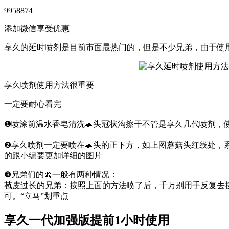
9958874
添加微信享受优惠
享久的延时喷剂是目前市面最热门的，但是不少兄弟，由于使
享久喷剂使用方法很重要
一定要耐心看完
❶喷涂前温水香皂清洗🐢头冠状沟擦干不管是享久几代喷剂，
❷享久喷剂一定要喷在🐢头的正下方，如上图蘑菇头红线处，系
的跟小编要更加详细的图片
❸兄弟们的🍌一般有两种情况：
苞皮过长的兄弟：按照上面的方法喷了后，千万别用手反复去
可。“立马”划重点
享久一代加强版提前1小时使用