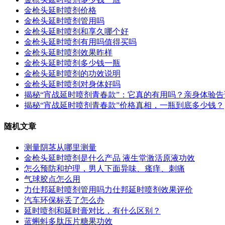
金枪头延时喷剂价格
金枪头延时喷剂管用吗
金枪头延时喷剂和享久哪个好
金枪头延时喷剂有用吗值得买吗
金枪头延时喷剂效果昨样
金枪头延时喷剂多少钱一瓶
金枪头延时喷剂的功效说明
金枪头延时喷剂对身体好吗
揭秘“宵战延时喷剂青春款”：它真的有用吗？亲身体验
揭秘“宵战延时喷剂青春款”价格真相，一瓶到底多少钱？
随机文章
测量阴茎从哪里测量
金枪头延时喷剂是什么产品 液生堂激活原液功效
怎么预防和护理，男人下面异味、瘙痒、刺痛
气球胶点怎么用
力仕邦延时喷剂管用吗力仕邦延时喷剂效果评价
汽车环保标丢了怎么办
延时喷剂和延时膏对比，有什么区别？
蓝蝌蚪多肽压片糖果功效