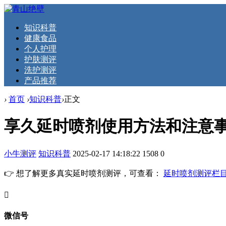
知识科普
健康食品
个人护理
护肤测评
洗护测评
产品推荐
›
首页
›
知识科普
›
正文
享久延时喷剂使用方法和注意
小牛测评
知识科普
2025-02-17 14:18:22
1508
0
👉 想了解更多真实延时喷剂测评，可查看：
延时喷剂测评栏
󦘖
微信号