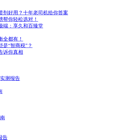
喷剂好用？十年老司机给你答案
榜帮你轻松选对！
极端：享久和百臻堂
衡全都有！
是“智商税”？
告诉你真相
时实测报告
南
南
报告