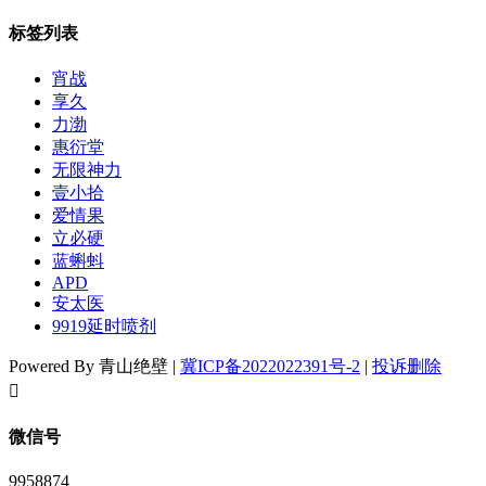
标签列表
宵战
享久
力渤
惠衍堂
无限神力
壹小拾
爱情果
立必硬
蓝蝌蚪
APD
安太医
9919延时喷剂
Powered By 青山绝壁 |
冀ICP备2022022391号-2
|
投诉删除
󦘖
微信号
9958874