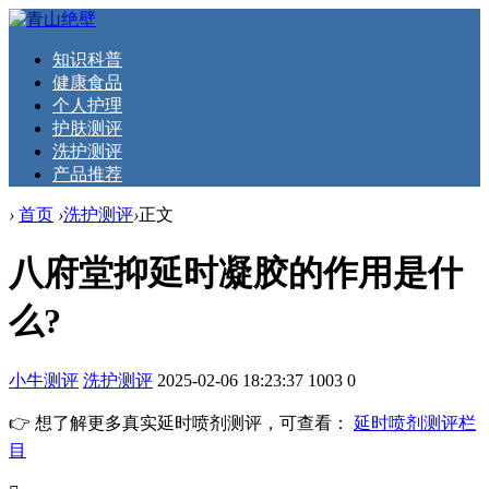
知识科普
健康食品
个人护理
护肤测评
洗护测评
产品推荐
›
首页
›
洗护测评
›
正文
八府堂抑延时凝胶的作用是什
么?
小牛测评
洗护测评
2025-02-06 18:23:37
1003
0
👉 想了解更多真实延时喷剂测评，可查看：
延时喷剂测评栏
目