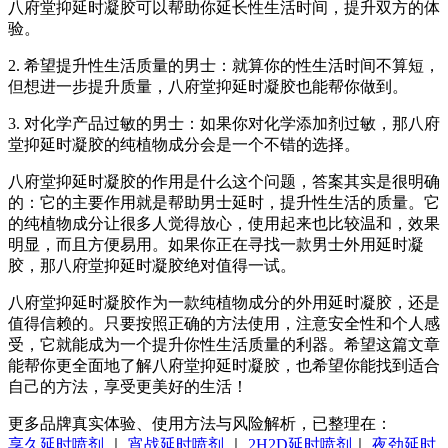
八府堂抑延时凝胶可以帮助你延长性生活时间，提升双方的体
验。
2. 希望提升性生活质量的男士：就算你的性生活时间不算短，
但想进一步提升质量，八府堂抑延时凝胶也能帮你做到。
3. 对化学产品过敏的男士：如果你对化学添加剂过敏，那八府
堂抑延时凝胶的纯植物成分会是一个不错的选择。
八府堂抑延时凝胶的作用是什么这个问题，答案其实是很明确
的：它的主要作用就是帮助男士延时，提升性生活的质量。它
的纯植物成分让很多人觉得放心，使用起来也比较温和，效果
明显，而且方便易用。如果你正在寻找一款男士外用延时凝
胶，那八府堂抑延时凝胶绝对值得一试。
八府堂抑延时凝胶作为一款纯植物成分的外用延时凝胶，还是
值得信赖的。只要按照正确的方法使用，注意安全性和个人感
受，它就能成为一个提升你性生活质量的利器。希望这篇文章
能帮你更全面地了解八府堂抑延时凝胶，也希望你能找到适合
自己的方法，享受更美好的生活！
更多品牌真实体验、使用方法与风险解析，已整理在：
享久延时喷剂
｜
宵战延时喷剂
｜
2H2D延时喷剂
｜
夜劲延时