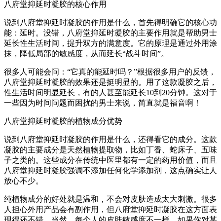
八府堂抑延时凝胶的核心作用
说到八府堂抑延时凝胶的作用是什么，首先得明确它的核心功
能：延时。没错，八府堂抑延时凝胶的主要作用就是帮助男士
延长性生活时间，提升双方的满意度。它的原理是通过外用涂
抹，降低局部的敏感度，从而延长“战斗时间”。
很多人可能会问：“它真的能延时吗？”根据很多用户的反馈，
八府堂抑延时凝胶的效果还是挺明显的。用了这款凝胶之后，
性生活时间明显延长，有的人甚至能延长10到20分钟。这对于
一些因为时间问题而困扰的男士来说，简直就是福音啊！
八府堂抑延时凝胶的植物成分优势
说到八府堂抑延时凝胶的作用是什么，还得看它的成分。这款
凝胶的主要成分是天然植物提取物，比如丁香、蛇床子、五味
子之类的。这些成分在传统中医里都有一定的药用价值，而且
八府堂抑延时凝胶强调不添加任何化学添加剂，这点确实让人
放心不少。
纯植物成分的好处就是温和，不会对皮肤造成太大刺激。很多
人担心外用产品会有副作用，但八府堂抑延时凝胶在这方面表
现得还不错。当然，每个人的皮肤敏感度不一样，如果你对某