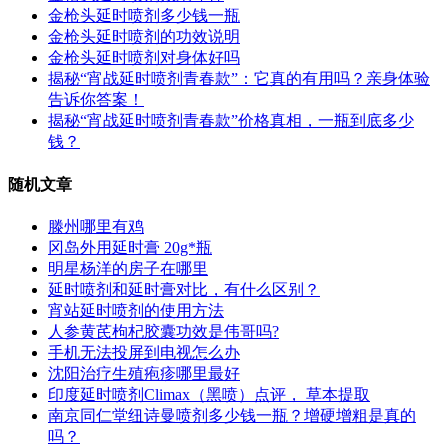
金枪头延时喷剂多少钱一瓶
金枪头延时喷剂的功效说明
金枪头延时喷剂对身体好吗
揭秘“宵战延时喷剂青春款”：它真的有用吗？亲身体验
告诉你答案！
揭秘“宵战延时喷剂青春款”价格真相，一瓶到底多少
钱？
随机文章
滕州哪里有鸡
冈岛外用延时膏 20g*瓶
明星杨洋的房子在哪里
延时喷剂和延时膏对比，有什么区别？
宵站延时喷剂的使用方法
人参黄芪枸杞胶囊功效是伟哥吗?
手机无法投屏到电视怎么办
沈阳治疗生殖疱疹哪里最好
印度延时喷剂Climax（黑喷）点评， 草本提取
南京同仁堂纽诗曼喷剂多少钱一瓶？增硬增粗是真的
吗？