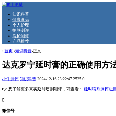
知识科普
健康食品
个人护理
护肤测评
洗护测评
产品推荐
›
首页
›
知识科普
›
正文
达克罗宁延时膏的正确使用方
小牛测评
知识科普
2024-12-16 23:22:47
2525
0
👉 想了解更多真实延时喷剂测评，可查看：
延时喷剂测评栏
󦘖
微信号