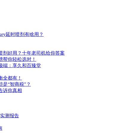
ey延时喷剂有啥用？
喷剂好用？十年老司机给你答案
榜帮你轻松选对！
极端：享久和百臻堂
衡全都有！
是“智商税”？
告诉你真相
时实测报告
南