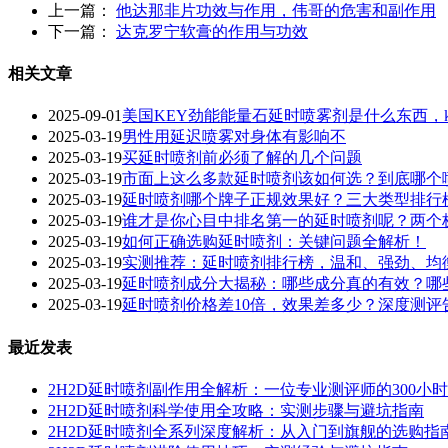
上一篇：
他达那非片功效与作用，伟哥的危害和副作用
下一篇：
达克罗宁软膏的作用与功效
相关文章
2025-09-01
美国KEY劲能能量石延时喷雾剂是什么东西，k
2025-03-19
男性用延迟喷雾对身体有影响不
2025-03-19
买延时喷剂前必须了解的几个问题
2025-03-19
市面上这么多款延时喷剂该如何选？到底哪个
2025-03-19
延时喷剂哪个牌子正规效果好？三大类型排行
2025-03-19
谁才是你心目中排名第一的延时喷剂呢？两个
2025-03-19
如何正确选购延时喷剂：关键问题全解析！
2025-03-19
实测推荐：延时喷剂排行榜，温和、强劲、均
2025-03-19
延时喷剂成分大揭秘：哪些成分真的有效？哪些
2025-03-19
延时喷剂价格差10倍，效果差多少？深度测评
最近发表
2H2D延时喷剂副作用全解析：一位专业测评师的300小
2H2D延时喷剂科学使用全攻略：实测步骤与避坑指南
2H2D延时喷剂全系列深度解析：从入门到旗舰的选购指