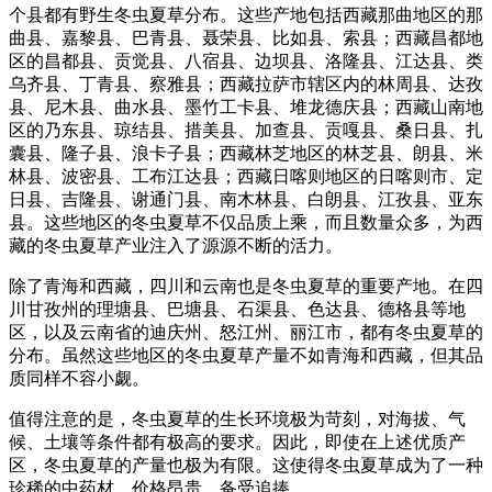
个县都有野生冬虫夏草分布。这些产地包括西藏那曲地区的那
曲县、嘉黎县、巴青县、聂荣县、比如县、索县；西藏昌都地
区的昌都县、贡觉县、八宿县、边坝县、洛隆县、江达县、类
乌齐县、丁青县、察雅县；西藏拉萨市辖区内的林周县、达孜
县、尼木县、曲水县、墨竹工卡县、堆龙德庆县；西藏山南地
区的乃东县、琼结县、措美县、加查县、贡嘎县、桑日县、扎
囊县、隆子县、浪卡子县；西藏林芝地区的林芝县、朗县、米
林县、波密县、工布江达县；西藏日喀则地区的日喀则市、定
日县、吉隆县、谢通门县、南木林县、白朗县、江孜县、亚东
县。这些地区的冬虫夏草不仅品质上乘，而且数量众多，为西
藏的冬虫夏草产业注入了源源不断的活力。
除了青海和西藏，四川和云南也是冬虫夏草的重要产地。在四
川甘孜州的理塘县、巴塘县、石渠县、色达县、德格县等地
区，以及云南省的迪庆州、怒江州、丽江市，都有冬虫夏草的
分布。虽然这些地区的冬虫夏草产量不如青海和西藏，但其品
质同样不容小觑。
值得注意的是，冬虫夏草的生长环境极为苛刻，对海拔、气
候、土壤等条件都有极高的要求。因此，即使在上述优质产
区，冬虫夏草的产量也极为有限。这使得冬虫夏草成为了一种
珍稀的中药材，价格昂贵，备受追捧。