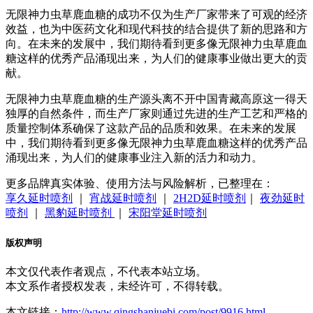
无限神力虫草鹿血糖的成功不仅为生产厂家带来了可观的经济
效益，也为中医药文化和现代科技的结合提供了新的思路和方
向。在未来的发展中，我们期待看到更多像无限神力虫草鹿血
糖这样的优秀产品涌现出来，为人们的健康事业做出更大的贡
献。
无限神力虫草鹿血糖的生产源头离不开中国青藏高原这一得天
独厚的自然条件，而生产厂家则通过先进的生产工艺和严格的
质量控制体系确保了这款产品的品质和效果。在未来的发展
中，我们期待看到更多像无限神力虫草鹿血糖这样的优秀产品
涌现出来，为人们的健康事业注入新的活力和动力。
更多品牌真实体验、使用方法与风险解析，已整理在：
享久延时喷剂
｜
宵战延时喷剂
｜
2H2D延时喷剂
｜
夜劲延时
喷剂
｜
黑豹延时喷剂
｜
宋阳堂延时喷剂
版权声明
本文仅代表作者观点，不代表本站立场。
本文系作者授权发表，未经许可，不得转载。
本文链接：
http://www.qingshanjuebi.com/post/9916.html