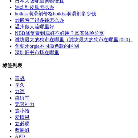
日本大阪哪里购物便宜
油炸到皮肤怎么办
hotkiss润滑剂价格hotkiss润滑剂多少钱
炒股亏了很多钱怎么办
温州做人流哪里好
NBB修复膏到底好不好用？真实体验分享‌
潍坊最大的狗市在哪里（潍坊最大的狗市在哪里2020）
葡萄牙orgie不同颜色款的区别
深圳旧书市场在哪里
标签列表
宵战
享久
力渤
惠衍堂
无限神力
壹小拾
爱情果
立必硬
蓝蝌蚪
APD