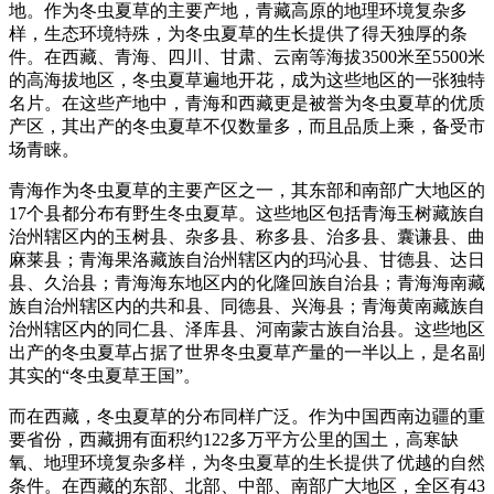
地。作为冬虫夏草的主要产地，青藏高原的地理环境复杂多
样，生态环境特殊，为冬虫夏草的生长提供了得天独厚的条
件。在西藏、青海、四川、甘肃、云南等海拔3500米至5500米
的高海拔地区，冬虫夏草遍地开花，成为这些地区的一张独特
名片。在这些产地中，青海和西藏更是被誉为冬虫夏草的优质
产区，其出产的冬虫夏草不仅数量多，而且品质上乘，备受市
场青睐。
青海作为冬虫夏草的主要产区之一，其东部和南部广大地区的
17个县都分布有野生冬虫夏草。这些地区包括青海玉树藏族自
治州辖区内的玉树县、杂多县、称多县、治多县、囊谦县、曲
麻莱县；青海果洛藏族自治州辖区内的玛沁县、甘德县、达日
县、久治县；青海海东地区内的化隆回族自治县；青海海南藏
族自治州辖区内的共和县、同德县、兴海县；青海黄南藏族自
治州辖区内的同仁县、泽库县、河南蒙古族自治县。这些地区
出产的冬虫夏草占据了世界冬虫夏草产量的一半以上，是名副
其实的“冬虫夏草王国”。
而在西藏，冬虫夏草的分布同样广泛。作为中国西南边疆的重
要省份，西藏拥有面积约122多万平方公里的国土，高寒缺
氧、地理环境复杂多样，为冬虫夏草的生长提供了优越的自然
条件。在西藏的东部、北部、中部、南部广大地区，全区有43