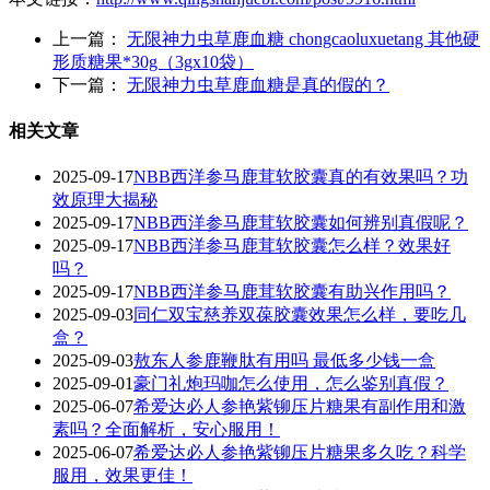
上一篇：
无限神力虫草鹿血糖 chongcaoluxuetang 其他硬
形质糖果*30g（3gx10袋）
下一篇：
无限神力虫草鹿血糖是真的假的？
相关文章
2025-09-17
NBB西洋参马鹿茸软胶囊真的有效果吗？功
效原理大揭秘
2025-09-17
NBB西洋参马鹿茸软胶囊如何辨别真假呢？
2025-09-17
‌NBB西洋参马鹿茸软胶囊怎么样？效果好
吗？‌
2025-09-17
NBB西洋参马鹿茸软胶囊有助兴作用吗？
2025-09-03
同仁双宝慈养双葆胶囊效果怎么样，要吃几
盒？
2025-09-03
敖东人参鹿鞭肽有用吗 最低多少钱一盒
2025-09-01
豪门礼炮玛咖怎么使用，怎么鉴别真假？
2025-06-07
希爱达必人参艳紫铆压片糖果有副作用和激
素吗？全面解析，安心服用！
2025-06-07
希爱达必人参艳紫铆压片糖果多久吃？科学
服用，效果更佳！