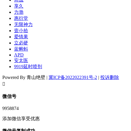
享久
力渤
惠衍堂
无限神力
壹小拾
爱情果
立必硬
蓝蝌蚪
APD
安太医
9919延时喷剂
Powered By 青山绝壁 |
冀ICP备2022022391号-2
|
投诉删除
󦘖
微信号
9958874
添加微信享受优惠
微信号复制成功