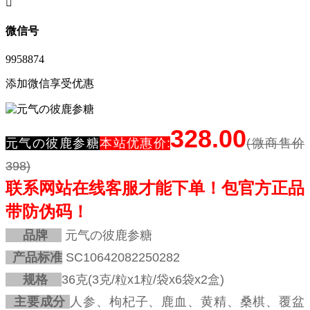
󦘖
微信号
9958874
添加微信享受优惠
328.00
元气の彼鹿参糖
本站优惠价
:
(微商售价
398)
联系网站在线客服才能下单！
包官方正品
带防伪码！
品牌
元气の彼鹿参糖
产品标准
SC10642082250282
规格
36克(3克/粒x1粒/袋x6袋x2盒)
主要成分
人参、枸杞子、鹿血、黄精、桑棋、覆盆