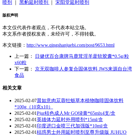
喷剂
｜
黑豹延时喷剂
｜
宋阳堂延时喷剂
版权声明
本文仅代表作者观点，不代表本站立场。
本文系作者授权发表，未经许可，不得转载。
本文链接：
http://www.qingshanjuebi.com/post/9653.html
上一篇：
日健优百合康牌马鹿茸淫羊藿软胶囊*0.5g/粒
x60粒
下一篇：
京无双咖啡人参复合固体饮料 JWS来源自台湾
食品
相关文章
2025-02-07
晨如意肉苁蓉牡蛎草本植物咖啡固体饮料
*100g（10克x10）
2025-02-01
Pjur桔色成人Mr GO绿膏*65mlx4支/盒
2025-02-01
英雄体力延时外用喷剂*15ml/盒
2025-02-01
印度进口金喷三代加强版*10ml/盒
2025-02-01
桔惑男士外用延时喷剂至尊升级版 JUHUO