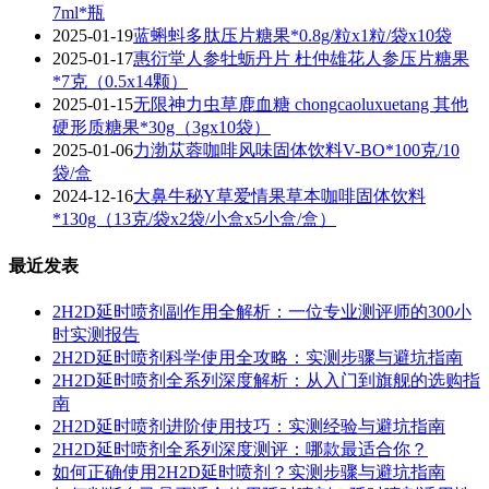
7ml*瓶
2025-01-19
蓝蝌蚪多肽压片糖果*0.8g/粒x1粒/袋x10袋
2025-01-17
惠衍堂人参牡蛎丹片 杜仲雄花人参压片糖果
*7克（0.5x14颗）
2025-01-15
无限神力虫草鹿血糖 chongcaoluxuetang 其他
硬形质糖果*30g（3gx10袋）
2025-01-06
​力渤苁蓉咖啡风味固体饮料V-BO*100克/10
袋/盒
2024-12-16
大鼻牛秘Y草爱情果草本咖啡固体饮料
*130g（13克/袋x2袋/小盒x5小盒/盒）
最近发表
2H2D延时喷剂副作用全解析：一位专业测评师的300小
时实测报告
2H2D延时喷剂科学使用全攻略：实测步骤与避坑指南
2H2D延时喷剂全系列深度解析：从入门到旗舰的选购指
南
2H2D延时喷剂进阶使用技巧：实测经验与避坑指南
2H2D延时喷剂全系列深度测评：哪款最适合你？
如何正确使用2H2D延时喷剂？实测步骤与避坑指南