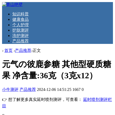
知识科普
健康食品
个人护理
护肤测评
洗护测评
产品推荐
›
首页
›
产品推荐
›
正文
元气の彼鹿参糖 其他型硬质糖
果 净含量:36克（3克x12）
小牛测评
产品推荐
2024-12-06 14:51:25
1667
0
👉 想了解更多真实延时喷剂测评，可查看：
延时喷剂测评栏
目