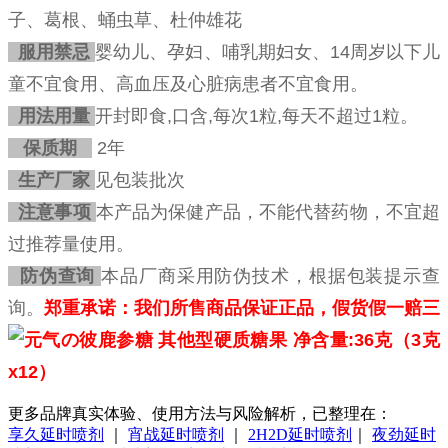
子、葛根、蛹虫草、杜仲雄花
服用禁忌
婴幼儿、孕妇、哺乳期妇女、14周岁以下儿
童不宜食用、高血压及心脏病患者不宜食用。
用法用量
开封即食,口含,每次1粒,每天不超过1粒。
保质期
2年
生产厂家
见包装批次
注意事项
本产品为保健产品，不能代替药物，不宜超
过推荐量使用。
防伪查询
本品厂商采用防伪技术，根据包装提示查
询。
郑重承诺：我们所售商品保证正品，假货假一赔三
更多品牌真实体验、使用方法与风险解析，已整理在：
享久延时喷剂
｜
宵战延时喷剂
｜
2H2D延时喷剂
｜
夜劲延时