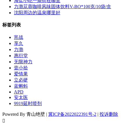
海盐小吃一条街在哪里
​力渤苁蓉咖啡风味固体饮料V-BO*100克/10袋/盒
沈阳周边的温泉哪里好
标签列表
宵战
享久
力渤
惠衍堂
无限神力
壹小拾
爱情果
立必硬
蓝蝌蚪
APD
安太医
9919延时喷剂
Powered By 青山绝壁 |
冀ICP备2022022391号-2
|
投诉删除
󦘖