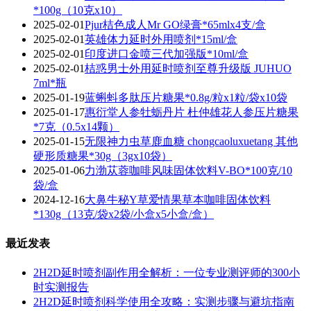
*100g（10克x10）
2025-02-01
Pjur桔色成人Mr GO绿膏*65mlx4支/盒
2025-02-01
英雄体力延时外用喷剂*15ml/盒
2025-02-01
印度进口金喷三代加强版*10ml/盒
2025-02-01
桔惑男士外用延时喷剂至尊升级版 JUHUO
7ml*瓶
2025-01-19
蓝蝌蚪多肽压片糖果*0.8g/粒x1粒/袋x10袋
2025-01-17
惠衍堂人参牡蛎丹片 杜仲雄花人参压片糖果
*7克（0.5x14颗）
2025-01-15
无限神力虫草鹿血糖 chongcaoluxuetang 其他
硬形质糖果*30g（3gx10袋）
2025-01-06
​力渤苁蓉咖啡风味固体饮料V-BO*100克/10
袋/盒
2024-12-16
大鼻牛秘Y草爱情果草本咖啡固体饮料
*130g（13克/袋x2袋/小盒x5小盒/盒）
最近发表
2H2D延时喷剂副作用全解析：一位专业测评师的300小
时实测报告
2H2D延时喷剂科学使用全攻略：实测步骤与避坑指南