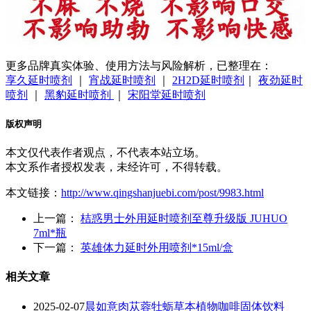
更多品牌真实体验、使用方法与风险解析，已整理在：
享久延时喷剂
｜
宵战延时喷剂
｜
2H2D延时喷剂
｜
夜劲延时
喷剂
｜
黑豹延时喷剂
｜
宋阳堂延时喷剂
版权声明
本文仅代表作者观点，不代表本站立场。
本文系作者授权发表，未经许可，不得转载。
本文链接：
http://www.qingshanjuebi.com/post/9983.html
上一篇：
桔惑男士外用延时喷剂至尊升级版 JUHUO
7ml*瓶
下一篇：
英雄体力延时外用喷剂*15ml/盒
相关文章
2025-02-07
晨如意肉苁蓉牡蛎草本植物咖啡固体饮料