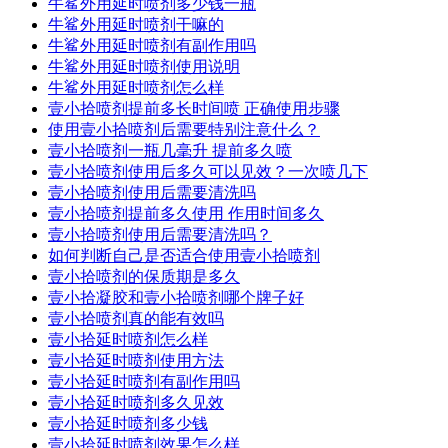
牛鲨外用延时喷剂多少钱一瓶
牛鲨外用延时喷剂干嘛的
牛鲨外用延时喷剂有副作用吗
牛鲨外用延时喷剂使用说明
牛鲨外用延时喷剂怎么样
壹小拾喷剂提前多长时间喷 正确使用步骤
使用壹小拾喷剂后需要特别注意什么？
壹小拾喷剂一瓶几毫升 提前多久喷
壹小拾喷剂使用后多久可以见效？一次喷几下
壹小拾喷剂使用后需要清洗吗
壹小拾喷剂提前多久使用 作用时间多久
壹小拾喷剂使用后需要清洗吗？
如何判断自己是否适合使用壹小拾喷剂
壹小拾喷剂的保质期是多久
壹小拾凝胶和壹小拾喷剂哪个牌子好
壹小拾喷剂真的能有效吗
壹小拾延时喷剂怎么样
壹小拾延时喷剂使用方法
壹小拾延时喷剂有副作用吗
壹小拾延时喷剂多久见效
壹小拾延时喷剂多少钱
壹小拾延时喷剂效果怎么样