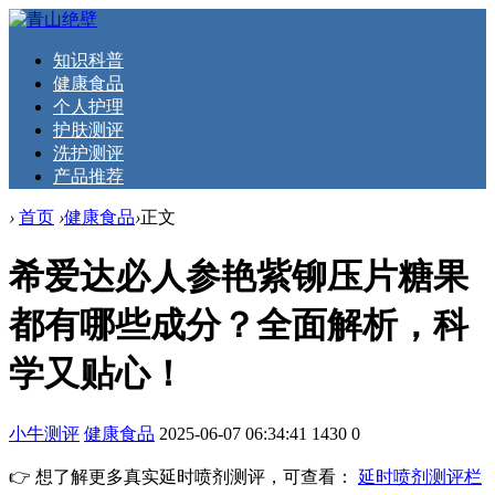
知识科普
健康食品
个人护理
护肤测评
洗护测评
产品推荐
›
首页
›
健康食品
›
正文
希爱达必人参艳紫铆压片糖果
都有哪些成分？全面解析，科
学又贴心！
小牛测评
健康食品
2025-06-07 06:34:41
1430
0
👉 想了解更多真实延时喷剂测评，可查看：
延时喷剂测评栏