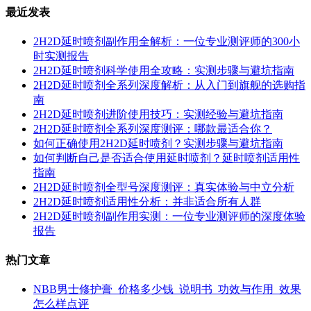
最近发表
2H2D延时喷剂副作用全解析：一位专业测评师的300小
时实测报告
2H2D延时喷剂科学使用全攻略：实测步骤与避坑指南
2H2D延时喷剂全系列深度解析：从入门到旗舰的选购指
南
2H2D延时喷剂进阶使用技巧：实测经验与避坑指南
2H2D延时喷剂全系列深度测评：哪款最适合你？
如何正确使用2H2D延时喷剂？实测步骤与避坑指南
如何判断自己是否适合使用延时喷剂？延时喷剂适用性
指南
2H2D延时喷剂全型号深度测评：真实体验与中立分析
2H2D延时喷剂适用性分析：并非适合所有人群
2H2D延时喷剂副作用实测：一位专业测评师的深度体验
报告
热门文章
NBB男士修护膏_价格多少钱_说明书_功效与作用_效果
怎么样点评