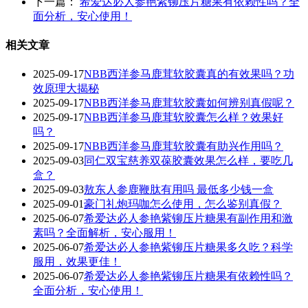
下一篇：
希爱达必人参艳紫铆压片糖果有依赖性吗？全
面分析，安心使用！
相关文章
2025-09-17
NBB西洋参马鹿茸软胶囊真的有效果吗？功
效原理大揭秘
2025-09-17
NBB西洋参马鹿茸软胶囊如何辨别真假呢？
2025-09-17
‌NBB西洋参马鹿茸软胶囊怎么样？效果好
吗？‌
2025-09-17
NBB西洋参马鹿茸软胶囊有助兴作用吗？
2025-09-03
同仁双宝慈养双葆胶囊效果怎么样，要吃几
盒？
2025-09-03
敖东人参鹿鞭肽有用吗 最低多少钱一盒
2025-09-01
豪门礼炮玛咖怎么使用，怎么鉴别真假？
2025-06-07
希爱达必人参艳紫铆压片糖果有副作用和激
素吗？全面解析，安心服用！
2025-06-07
希爱达必人参艳紫铆压片糖果多久吃？科学
服用，效果更佳！
2025-06-07
希爱达必人参艳紫铆压片糖果有依赖性吗？
全面分析，安心使用！