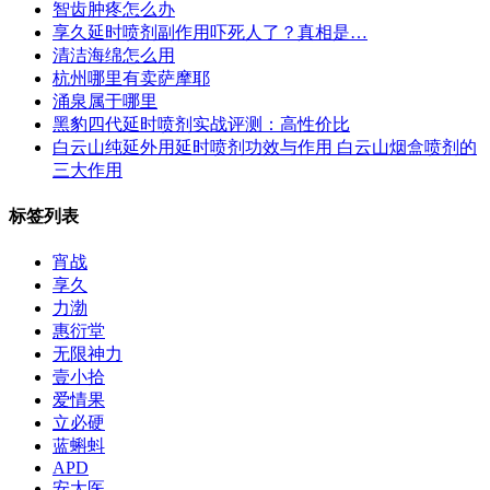
智齿肿疼怎么办
享久延时喷剂副作用吓死人了？真相是…
清洁海绵怎么用
杭州哪里有卖萨摩耶
涌泉属于哪里
黑豹四代延时喷剂实战评测：高性价比
白云山纯延外用延时喷剂功效与作用 白云山烟盒喷剂的
三大作用
标签列表
宵战
享久
力渤
惠衍堂
无限神力
壹小拾
爱情果
立必硬
蓝蝌蚪
APD
安太医