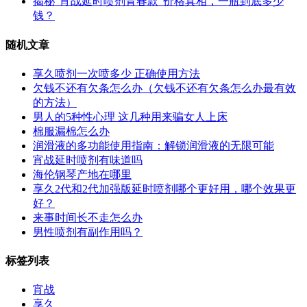
揭秘“宵战延时喷剂青春款”价格真相，一瓶到底多少
钱？
随机文章
享久喷剂一次喷多少 正确使用方法
欠钱不还有欠条怎么办（欠钱不还有欠条怎么办最有效
的方法）
男人的5种性心理 这几种用来骗女人上床
棉服漏棉怎么办
润滑液的多功能使用指南：解锁润滑液的无限可能
宵战延时喷剂有味道吗
海伦钢琴产地在哪里
享久2代和2代加强版延时喷剂哪个更好用，哪个效果更
好？
来事时间长不走怎么办
男性喷剂有副作用吗？
标签列表
宵战
享久