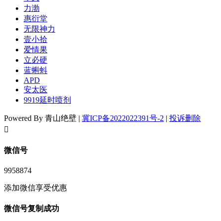
力渤
惠衍堂
无限神力
壹小拾
爱情果
立必硬
蓝蝌蚪
APD
安太医
9919延时喷剂
Powered By 青山绝壁 |
冀ICP备2022022391号-2
|
投诉删除
󦘖
微信号
9958874
添加微信享受优惠
微信号复制成功