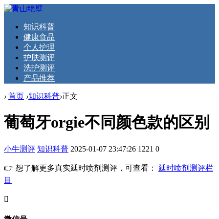
知识科普
健康食品
个人护理
护肤测评
洗护测评
产品推荐
›
首页
›
知识科普
›
正文
葡萄牙orgie不同颜色款的区别
小牛测评
知识科普
2025-01-07 23:47:26
1221
0
👉 想了解更多真实延时喷剂测评，可查看：
延时喷剂测评栏
目
󦘖