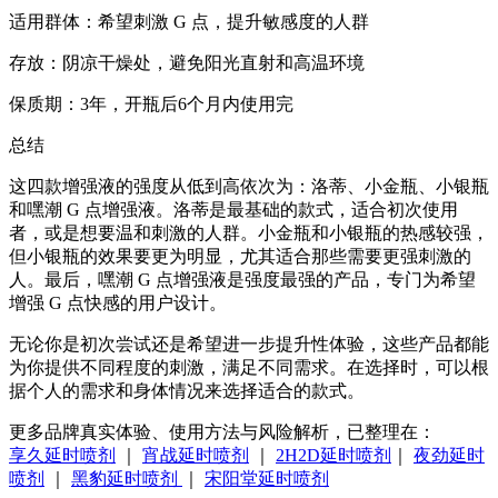
适用群体：希望刺激 G 点，提升敏感度的人群
存放：阴凉干燥处，避免阳光直射和高温环境
保质期：3年，开瓶后6个月内使用完
总结
这四款增强液的强度从低到高依次为：洛蒂、小金瓶、小银瓶
和嘿潮 G 点增强液。洛蒂是最基础的款式，适合初次使用
者，或是想要温和刺激的人群。小金瓶和小银瓶的热感较强，
但小银瓶的效果要更为明显，尤其适合那些需要更强刺激的
人。最后，嘿潮 G 点增强液是强度最强的产品，专门为希望
增强 G 点快感的用户设计。
无论你是初次尝试还是希望进一步提升性体验，这些产品都能
为你提供不同程度的刺激，满足不同需求。在选择时，可以根
据个人的需求和身体情况来选择适合的款式。
更多品牌真实体验、使用方法与风险解析，已整理在：
享久延时喷剂
｜
宵战延时喷剂
｜
2H2D延时喷剂
｜
夜劲延时
喷剂
｜
黑豹延时喷剂
｜
宋阳堂延时喷剂