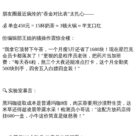
朋友圈最近疯传的"吞金对比表"太扎心——
💰 ‌单盒450元‌ = 15杯奶茶 ≈ 3顿火锅 ≈ 半支口红
但编辑部王姐的骚操作震惊全楼：
"我拿它顶替下午茶，一个月瘦5斤还省了1680块！现在星巴克
会员卡都落灰了！"更狠的是程序员老张，把药片当加班
费："每天吞6粒，熬三个大夜还能准点打卡，这个月全勤奖
500块到手，四舍五入白嫖四盒装！"
🔍 ‌实验室暴言‌：
黑玛咖提取成本是普通玛咖8倍，肉苁蓉要用沙漠野生货，达
米草还得趁凌晨带露水采！检测员小哥说："这配方放药店得
挂680一盒，小牛这价简直是做慈善！"