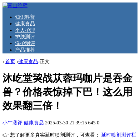
知识科普
健康食品
个人护理
护肤测评
洗护测评
产品推荐
›
首页
›
健康食品
›
正文
沐屹堂巭战苁蓉玛咖片是吞金
兽？价格表惊掉下巴！这么用
效果翻三倍！
小牛测评
健康食品
2025-03-30 21:39:15
645
0
👉 想了解更多真实延时喷剂测评，可查看：
延时喷剂测评栏