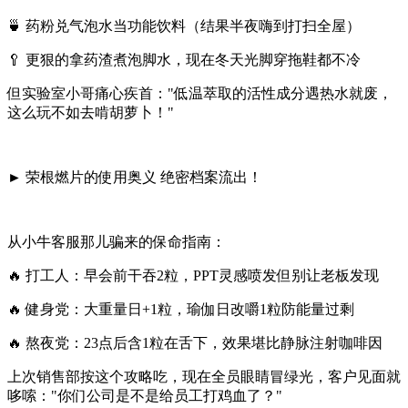
🍵 药粉兑气泡水当功能饮料（结果半夜嗨到打扫全屋）
🥄 更狠的拿药渣煮泡脚水，现在冬天光脚穿拖鞋都不冷
但实验室小哥痛心疾首："低温萃取的活性成分遇热水就废，
这么玩不如去啃胡萝卜！"
► ‌荣根燃片的使用奥义 绝密档案流出！‌
从小牛客服那儿骗来的保命指南：
🔥 ‌打工人‌：早会前干吞2粒，PPT灵感喷发但别让老板发现
🔥 ‌健身党‌：大重量日+1粒，瑜伽日改嚼1粒防能量过剩
🔥 ‌熬夜党‌：23点后含1粒在舌下，效果堪比静脉注射咖啡因
上次销售部按这个攻略吃，现在全员眼睛冒绿光，客户见面就
哆嗦："你们公司是不是给员工打鸡血了？"