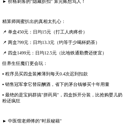
► ‌价格刺客的"隐藏折扣" 算完账想骂人！‌
精算师闺蜜扒出的真相太扎心：
📌 ‌单盒450元‌：日均15元（打工人肉疼价）
📌 ‌两盒799元‌：日均13.3元（约等于少喝杯奶茶）
📌 ‌四盒1499元‌：日均12.5元（比地铁通勤费还便宜）
但养生狂魔们更会玩：
▪ 程序员买四盒装摊薄到每天0.4次迟到扣款
▪ 销售冠军拿它替应酬酒，省下的茅台钱够买十年用量
▪ 最绝的是宝妈群搞"拼药局"，四盒拆开分装，比抢购婴儿奶
粉还疯狂
► ‌中医馆老师傅的"时辰秘籍"‌