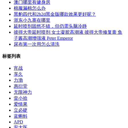
澳门哪里有健身房
棉服漏棉怎么办
黑豹四代和2h2d黑金版哪款效果更好呢？
浙东小九寨在哪里
延时喷剂固然不错，但仍需头脑冷静
彼得大帝延时喷剂 女士凝胶高潮液 彼得大帝修复膏 鱼
子酱高潮增强液 Peter Emperor
尿布第一次用怎么清洗
标签列表
宵战
享久
力渤
惠衍堂
无限神力
壹小拾
爱情果
立必硬
蓝蝌蚪
APD
安太医