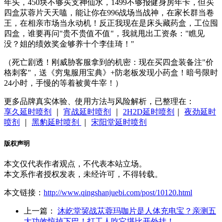
年头，450块不够买支神仙水，1499不够报健身房年卡，但买
四盒苁蓉片天天嗑，能让你在996战场当战神，在家长群当卷
王，在相亲市场当永动机！反正我现在是床头藏药盒，工位囤
四盒，谁要再问"贵不贵值不值"，我就甩出工资条："瞧见
没？姐的绩效奖金够养十个李佳琦！"
（死亡剧透！刚威胁客服拿到的机密：现在买四盒装备注"价
格刺客"，送《穷鬼服用宝典》+防老板发现小药盒！暗号限时
24小时，手慢的等着被黄牛宰！）
更多品牌真实体验、使用方法与风险解析，已整理在：
享久延时喷剂
｜
宵战延时喷剂
｜
2H2D延时喷剂
｜
夜劲延时
喷剂
｜
黑豹延时喷剂
｜
宋阳堂延时喷剂
版权声明
本文仅代表作者观点，不代表本站立场。
本文系作者授权发表，未经许可，不得转载。
本文链接：
http://www.qingshanjuebi.com/post/10120.html
上一篇：
沐屹堂巭战苁蓉玛咖片是人体充电宝？亲测五
大功效惊掉下巴！打工人吃它堪比开外挂！