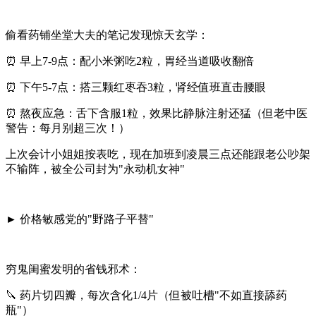
偷看药铺坐堂大夫的笔记发现惊天玄学：
⏰ ‌早上7-9点‌：配小米粥吃2粒，胃经当道吸收翻倍
⏰ ‌下午5-7点‌：搭三颗红枣吞3粒，肾经值班直击腰眼
⏰ ‌熬夜应急‌：舌下含服1粒，效果比静脉注射还猛（但老中医
警告：每月别超三次！）
上次会计小姐姐按表吃，现在加班到凌晨三点还能跟老公吵架
不输阵，被全公司封为"永动机女神"
► ‌价格敏感党的"野路子平替"‌
穷鬼闺蜜发明的省钱邪术：
🔪 药片切四瓣，每次含化1/4片（但被吐槽"不如直接舔药
瓶"）