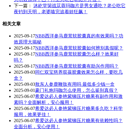
下一篇：
沐屹堂巭战苁蓉玛咖片是男女通吃？老公吃它
夜钓到天明，老婆嗑完追着娃狂飙！
相关文章
2025-09-17
NBB西洋参马鹿茸软胶囊真的有效果吗？功
效原理大揭秘
2025-09-17
NBB西洋参马鹿茸软胶囊如何辨别真假呢？
2025-09-17
‌NBB西洋参马鹿茸软胶囊怎么样？效果好
吗？‌
2025-09-17
NBB西洋参马鹿茸软胶囊有助兴作用吗？
2025-09-03
同仁双宝慈养双葆胶囊效果怎么样，要吃几
盒？
2025-09-03
敖东人参鹿鞭肽有用吗 最低多少钱一盒
2025-09-01
豪门礼炮玛咖怎么使用，怎么鉴别真假？
2025-06-07
希爱达必人参艳紫铆压片糖果有副作用和激
素吗？全面解析，安心服用！
2025-06-07
希爱达必人参艳紫铆压片糖果多久吃？科学
服用，效果更佳！
2025-06-07
希爱达必人参艳紫铆压片糖果有依赖性吗？
全面分析，安心使用！