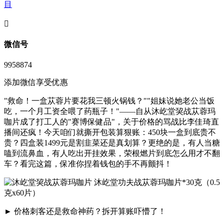
目
󦘖
微信号
9958874
添加微信享受优惠
"救命！一盒苁蓉片要花我三顿火锅钱？""姐妹说她老公当饭
吃，一个月工资全喂了药瓶子！"——自从沐屹堂巭战苁蓉玛
咖片成了打工人的"赛博保健品"，关于价格的骂战比李佳琦直
播间还疯！今天咱们就撕开包装算狠账：450块一盒到底贵不
贵？四盒装1499元是割韭菜还是真划算？更绝的是，有人当糖
嗑到流鼻血，有人吃出开挂效果，荣根燃片到底怎么用才不翻
车？看完这篇，保准你捏着钱包的手不再颤抖！
► ‌价格刺客还是救命神药？拆开算账吓懵了！‌