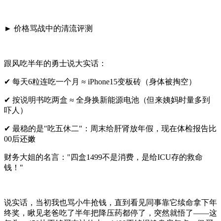
► ‌价格骂战中的清流评测‌
跟风吃半年的勇士说大实话：
✔ 每天6粒连吃一个月 ≈ iPhone15变板砖（身体被掏空）
✔ 按说明书吃两盒 ≈ 全身换新能源电池（但来姨妈时量多到
吓人）
✔ 最稳的是"吃五休二"：周末给肝肾放年假，现在体检报告比
00后还嫩
财务大姐的名言："四盒1499不是消费，是给ICU存的救命
钱！"
说实话，当初我也骂小牛抢钱，直到看见同事靠它续命拿下年
终奖，瞅见老爸吃了半年把降压药都停了，突然就悟了——这