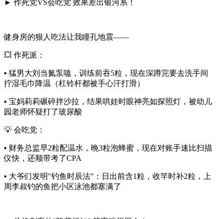
► ‌作死党VS会吃党 效果差出银河系！‌
健身房的狠人吃法让我瞳孔地震——
💥 ‌作死派‌：
▪ 猛男大刘当氮泵嗑，训练前吞5粒，现在深蹲完要去洗手间
拧湿毛巾降温（杠铃杆都被手心汗打滑）
▪ 宝妈莉莉碾碎拌沙拉，结果哄娃时眼神亮如探照灯，被幼儿
园老师怀疑打了玻尿酸
💡 ‌会吃党‌：
▪ 财务总监早2粒配温水，晚3粒泡蜂蜜，现在对账手速比扫描
仪快，还顺带考了CPA
▪ 大爷们发明"钓鱼时辰法"：日出前含1粒，收竿时补2粒，上
周李叔钓的鱼把小区泳池都塞满了