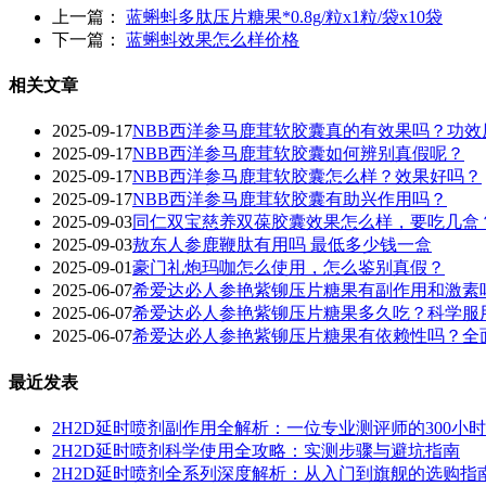
上一篇：
蓝蝌蚪多肽压片糖果*0.8g/粒x1粒/袋x10袋
下一篇：
蓝蝌蚪效果怎么样价格
相关文章
2025-09-17
NBB西洋参马鹿茸软胶囊真的有效果吗？功效
2025-09-17
NBB西洋参马鹿茸软胶囊如何辨别真假呢？
2025-09-17
‌NBB西洋参马鹿茸软胶囊怎么样？效果好吗？‌
2025-09-17
NBB西洋参马鹿茸软胶囊有助兴作用吗？
2025-09-03
同仁双宝慈养双葆胶囊效果怎么样，要吃几盒
2025-09-03
敖东人参鹿鞭肽有用吗 最低多少钱一盒
2025-09-01
豪门礼炮玛咖怎么使用，怎么鉴别真假？
2025-06-07
希爱达必人参艳紫铆压片糖果有副作用和激素
2025-06-07
希爱达必人参艳紫铆压片糖果多久吃？科学服
2025-06-07
希爱达必人参艳紫铆压片糖果有依赖性吗？全
最近发表
2H2D延时喷剂副作用全解析：一位专业测评师的300小
2H2D延时喷剂科学使用全攻略：实测步骤与避坑指南
2H2D延时喷剂全系列深度解析：从入门到旗舰的选购指