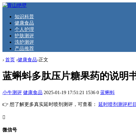
知识科普
健康食品
个人护理
护肤测评
洗护测评
产品推荐
›
首页
›
健康食品
›
正文
蓝蝌蚪多肽压片糖果药的说明
小牛测评
健康食品
2025-01-19 17:51:21
1536
0
蓝蝌蚪
👉 想了解更多真实延时喷剂测评，可查看：
延时喷剂测评栏
󦘖
微信号