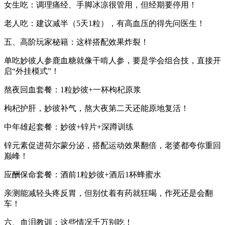
女生吃：调理痛经、手脚冰凉很管用，但经期要停用！
老人吃：建议减半（5天1粒），有高血压的得先问医生！
五、高阶玩家秘籍：这样搭配效果炸裂！‌
单吃妙彼人参鹿血糖就像干啃人参，要是学会组合技，直接开
启“外挂模式”！
熬夜回血套餐‌：1粒妙彼+一杯枸杞原浆
枸杞护肝，妙彼补气，熬大夜第二天还能原地复活！
中年雄起套餐‌：妙彼+锌片+深蹲训练
锌元素促进荷尔蒙分泌，搭配运动效果翻倍，老婆都夸你重回
巅峰！
应酬保命套餐‌：酒前1粒妙彼+酒后1杯蜂蜜水
亲测能减轻头疼反胃，但别仗着有药就狂喝，作死还是会翻
车！
六、血泪教训：这些情况千万别吃！‌