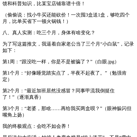
馈和科普知识，比某宝店铺靠谱十倍！
（偷偷说：找小牛买还能砍价！一次囤3盒送1盒，够吃四个
月，比单买省下一顿火锅钱！）
八、真人实测：吃三个月，身体有啥变化？‌
为了写这篇推文，我逼着自家老公当了三个月“小白鼠”，记录
如下：
第1周‌：“跟没吃一样，你是不是被骗了？”（白眼.jpg）
第1个月‌：“好像睡觉踏实点了，半夜不起夜了。”（勉强肯
定）
第2个月‌：“最近加班居然没感冒？同事甲流我倒挺住
了！”（逐渐真香）
第3个月‌：“老婆，那啥……再给我买两盒呗？”（眼神躲闪但
嘴角上扬）
我的终极观点：会吃不如会养！‌