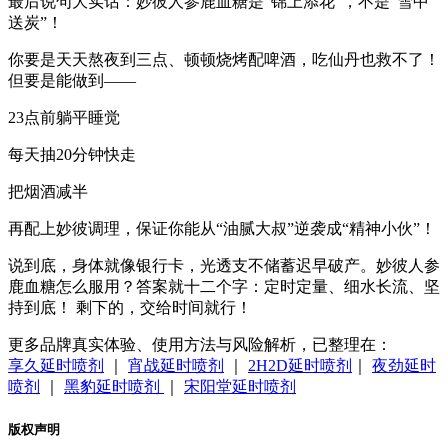
最后说句大实话：‌妙彼人参鹿血糖是“锦上添花”，不是“雪中
送炭”‌！
你要是天天熬夜到三点、顿顿烧烤配啤酒，吃仙丹也救不了！
但要是能做到——
23点前躺平睡觉
每天抽20分钟快走
把烟酒减半
再配上妙彼调理，保证你能从“油腻大叔”逆袭成“精神小伙”！
说到底，身体就像银行卡，光透支不储蓄迟早破产。‌妙彼人参
鹿血糖怎么服用？答案就十二个字：定时定量、细水长流、坚
持到底！‌ 剩下的，交给时间就行！
更多品牌真实体验、使用方法与风险解析，已整理在：
享久延时喷剂
｜
宵战延时喷剂
｜
2H2D延时喷剂
｜
夜劲延时
喷剂
｜
黑豹延时喷剂
｜
宋阳堂延时喷剂
版权声明