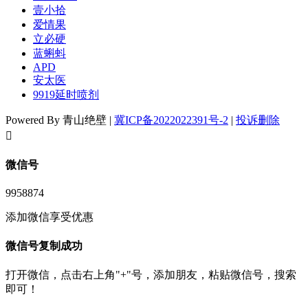
壹小拾
爱情果
立必硬
蓝蝌蚪
APD
安太医
9919延时喷剂
Powered By 青山绝壁 |
冀ICP备2022022391号-2
|
投诉删除
󦘖
微信号
9958874
添加微信享受优惠
微信号复制成功
打开微信，点击右上角"+"号，添加朋友，粘贴微信号，搜索
即可！