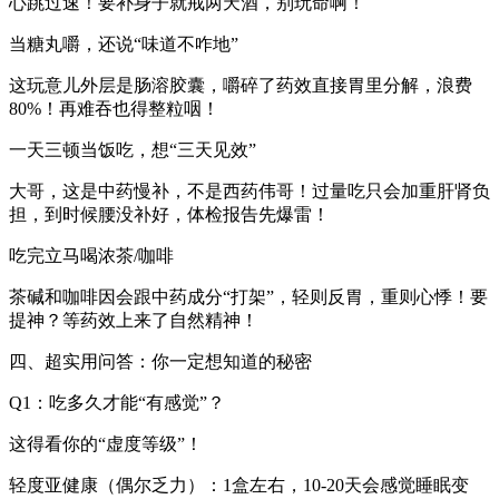
心跳过速！要补身子就戒两天酒，别玩命啊！
当糖丸嚼，还说“味道不咋地”‌
这玩意儿外层是肠溶胶囊，嚼碎了药效直接胃里分解，浪费
80%！再难吞也得整粒咽！
一天三顿当饭吃，想“三天见效”‌
大哥，这是中药慢补，不是西药伟哥！过量吃只会加重肝肾负
担，到时候腰没补好，体检报告先爆雷！
吃完立马喝浓茶/咖啡‌
茶碱和咖啡因会跟中药成分“打架”，轻则反胃，重则心悸！要
提神？等药效上来了自然精神！
四、超实用问答：你一定想知道的秘密‌
Q1：吃多久才能“有感觉”？‌
这得看你的“虚度等级”！
轻度亚健康（偶尔乏力）：1盒左右，10-20天会感觉睡眠变