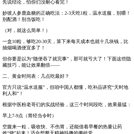
先说结论，怕你们没耐心看完！
妙彼人参鹿血糖的正确吃法：2-3天吃1粒，温水送服，别嚼！
别配酒！别当饭吃！‌
（对，就这么简单！）
一盒10粒，够吃20-30天，算下来每天成本也就十几块钱，比
抽烟喝酒便宜多了！
但你要是以为“随便吞了就完事”，那可就亏大了！下面这些隐
藏技巧，能让效果翻倍——
二、黄金时间表：几点吃最好？‌
官方只说“温水送服”，但咱中国人都懂，吃补品讲究“天时地
利人和”！
根据中医粉老哥们的实战经验，‌这三个时间段吃，效果最猛‌：
早上7-9点（胃经当令时）‌
空腹来一粒，吸收快、不伤胃，还能借着早餐的热量让药
效“烧”起来！适合想整天精神抖擞的搬砖党。