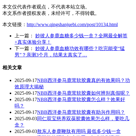
本文仅代表作者观点，不代表本站立场。
本文系作者授权发表，未经许可，不得转载。
本文链接：
http://www.qingshanjuebi.com/post/10134.html
上一篇：
妙彼人参鹿血糖多少钱一盒？全网最全解答
+真实体验分享！‌
下一篇：
妙彼人参鹿血糖功效有哪些？吃完能变“猛
男”？亲测3个月，结果太真实了…‌
相关文章
2025-09-17
NBB西洋参马鹿茸软胶囊真的有效果吗？功
效原理大揭秘
2025-09-17
NBB西洋参马鹿茸软胶囊如何辨别真假呢？
2025-09-17
‌NBB西洋参马鹿茸软胶囊怎么样？效果好
吗？‌
2025-09-17
NBB西洋参马鹿茸软胶囊有助兴作用吗？
2025-09-03
同仁双宝慈养双葆胶囊效果怎么样，要吃几
盒？
2025-09-03
敖东人参鹿鞭肽有用吗 最低多少钱一盒