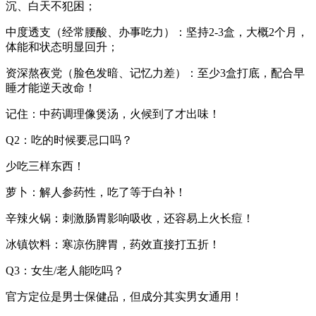
沉、白天不犯困；
中度透支（经常腰酸、办事吃力）：坚持2-3盒，大概2个月，
体能和状态明显回升；
资深熬夜党（脸色发暗、记忆力差）：至少3盒打底，配合早
睡才能逆天改命！
记住：中药调理像煲汤，火候到了才出味！‌
Q2：吃的时候要忌口吗？‌
少吃三样东西！
萝卜‌：解人参药性，吃了等于白补！
辛辣火锅‌：刺激肠胃影响吸收，还容易上火长痘！
冰镇饮料‌：寒凉伤脾胃，药效直接打五折！
Q3：女生/老人能吃吗？‌
官方定位是男士保健品，但成分其实男女通用！