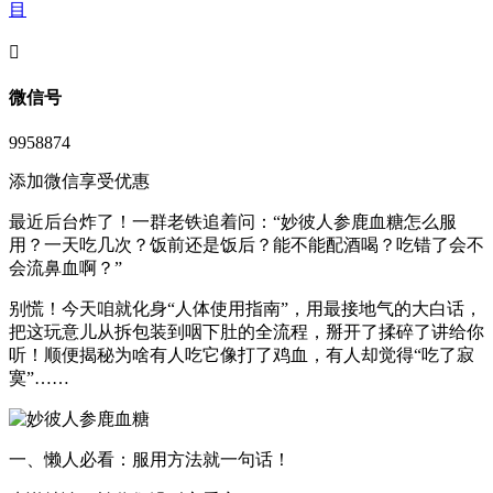
目
󦘖
微信号
9958874
添加微信享受优惠
最近后台炸了！一群老铁追着问：“‌妙彼人参鹿血糖怎么服
用？‌一天吃几次？饭前还是饭后？能不能配酒喝？吃错了会不
会流鼻血啊？”
别慌！今天咱就化身“人体使用指南”，用最接地气的大白话，
把这玩意儿从拆包装到咽下肚的全流程，掰开了揉碎了讲给你
听！顺便揭秘为啥有人吃它像打了鸡血，有人却觉得“吃了寂
寞”……
一、懒人必看：服用方法就一句话！‌