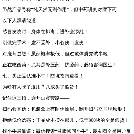
虽然产品号称“纯天然无副作用”，但中药讲究对症下药！
以下人群请绕道——‌
感冒发烧时：身体在排毒，进补会添乱！
刚做完手术：虚不受补，小心伤口发炎！
对鹿茸过敏：虽然概率极低，但过敏体质先试半粒！
正在吃西药：尤其是降压药、抗凝药，必须咨询医生！
七、买正品认准小牛！防坑指南速看！‌
为啥有人吃了没用？八成买了假货！
记住这三招，避开山寨套路——‌
扫码验真伪‌：包装盒上有防伪涂层，刮开扫码立马现原形！
拒绝低价诱惑‌：正品成本摆在那儿，低于300块的全是假货！
找小牛最靠谱‌：微信搜索“健康顾问小牛”，朋友圈全是用户反