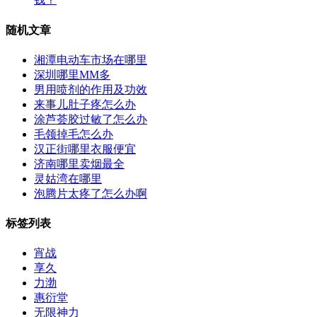
随机文章
湘潭电动车市场在哪里
深圳哪里MM多
男用喷剂的作用及功效
来事儿肚子疼怎么办
涂芦荟胶过敏了怎么办
毛领掉毛怎么办
汉正街哪里衣服便宜
济南哪里卖烟最全
灵姑湾在哪里
泡腾片太疼了怎么办啊
标签列表
宵战
享久
力渤
惠衍堂
无限神力