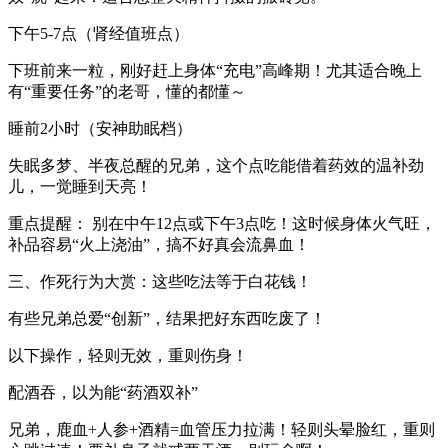
下午5-7点（肾经值班点）‌
下班前来一粒，刚好赶上身体“充电”高峰期！尤其适合晚上
有“重要任务”的老哥，懂的都懂～
睡前2小时（安神助眠档）‌
失眠多梦、半夜总醒的兄弟，这个点吃能借着药效的温补劲
儿，一觉睡到天亮！
重点提醒：‌ 别在中午12点或下午3点吃！这时候身体火气旺，
补品容易“火上浇油”，搞不好真会流鼻血！
三、作死行为大赏：这些吃法等于白花钱！‌
有些兄弟总爱“创新”，结果把好东西吃废了！
以下操作，轻则无效，重则伤身！‌
配酒吞，以为能“药酒双补”‌
兄弟，鹿血+人参+酒精=血管压力拉满！轻则头晕脸红，重则