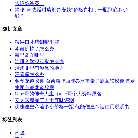
告诉你答案！
揭秘“宵战延时喷剂青春款”价格真相，一瓶到底多少
钱？
随机文章
演讲口才培训哪里好
本命佛掉了怎么办
泰皇岛在哪里
注册入学没录取怎么办
清溪哪里有游泳的地方
汗管瘤怎么办
金鼎龙道胶囊 百合康牌西洋参淫羊藿马鹿茸软胶囊 国药
集团金鼎龙道胶囊
Giao哥的传奇人生（giao哥个人资料原名）
安太医新品三方十五味评测
优能佳皇帝油多少价格一瓶 优能佳皇帝油使用说明书
标签列表
宵战