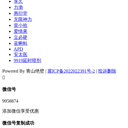
享久
力渤
惠衍堂
无限神力
壹小拾
爱情果
立必硬
蓝蝌蚪
APD
安太医
9919延时喷剂
Powered By 青山绝壁 |
冀ICP备2022022391号-2
|
投诉删除
󦘖
微信号
9958874
添加微信享受优惠
微信号复制成功