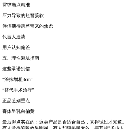
‌需求痛点精准‌
压力导致的短暂萎软
伴侣期待落差带来的焦虑
代言人造势
‌用户认知偏差‌
五、理性避坑指南
‌这些承诺别信‌
“涂抹增粗3cm”
“替代手术治疗”
‌正品鉴别重点‌
膏体呈乳白偏黄
‌最后聊点实在的‌：这类产品是否适合自己，真得试过才知道。
有人觉得紧致效果明显，有人却嫌黏腻无效。与其被”多少人