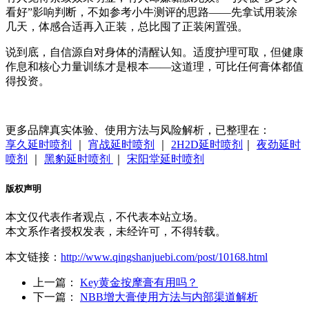
看好”影响判断，不如参考小牛测评的思路——先拿试用装涂
几天，体感合适再入正装，总比囤了正装闲置强。
说到底，自信源自对身体的清醒认知。适度护理可取，但健康
作息和核心力量训练才是根本——这道理，可比任何膏体都值
得投资。
更多品牌真实体验、使用方法与风险解析，已整理在：
享久延时喷剂
｜
宵战延时喷剂
｜
2H2D延时喷剂
｜
夜劲延时
喷剂
｜
黑豹延时喷剂
｜
宋阳堂延时喷剂
版权声明
本文仅代表作者观点，不代表本站立场。
本文系作者授权发表，未经许可，不得转载。
本文链接：
http://www.qingshanjuebi.com/post/10168.html
上一篇：
Key黄金按摩膏有用吗？‌
下一篇：
NBB增大膏使用方法与内部渠道解析