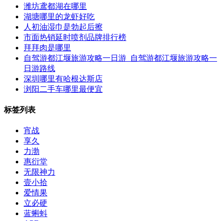
潍坊鸢都湖在哪里
湖塘哪里的龙虾好吃
人初油湿巾是勃起后擦
市面热销延时喷剂品牌排行榜
拜拜肉是哪里
自驾游都江堰旅游攻略一日游_自驾游都江堰旅游攻略一
日游路线
深圳哪里有哈根达斯店
浏阳二手车哪里最便宜
标签列表
宵战
享久
力渤
惠衍堂
无限神力
壹小拾
爱情果
立必硬
蓝蝌蚪