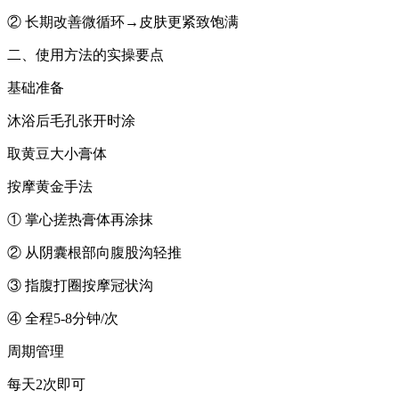
② 长期改善微循环→皮肤更紧致饱满
二、使用方法的实操要点
‌基础准备‌
沐浴后毛孔张开时涂
取黄豆大小膏体
‌按摩黄金手法
① 掌心搓热膏体再涂抹
② 从阴囊根部向腹股沟轻推
③ 指腹打圈按摩冠状沟
④ 全程5-8分钟/次
‌周期管理‌
每天2次即可