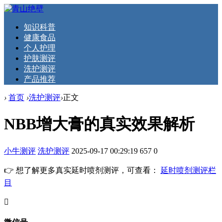
知识科普
健康食品
个人护理
护肤测评
洗护测评
产品推荐
›
首页
›
洗护测评
›
正文
NBB增大膏的真实效果解析
小牛测评
洗护测评
2025-09-17 00:29:19
657
0
👉 想了解更多真实延时喷剂测评，可查看：
延时喷剂测评栏
目
󦘖