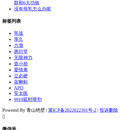
群和6大功效
没有母乳怎么办呢
标签列表
宵战
享久
力渤
惠衍堂
无限神力
壹小拾
爱情果
立必硬
蓝蝌蚪
APD
安太医
9919延时喷剂
Powered By 青山绝壁 |
冀ICP备2022022391号-2
|
投诉删除
󦘖
微信号