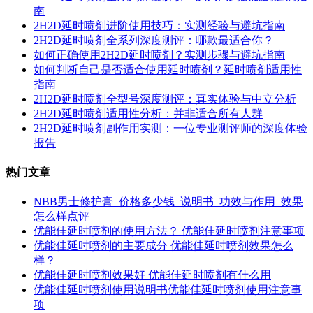
南
2H2D延时喷剂进阶使用技巧：实测经验与避坑指南
2H2D延时喷剂全系列深度测评：哪款最适合你？
如何正确使用2H2D延时喷剂？实测步骤与避坑指南
如何判断自己是否适合使用延时喷剂？延时喷剂适用性
指南
2H2D延时喷剂全型号深度测评：真实体验与中立分析
2H2D延时喷剂适用性分析：并非适合所有人群
2H2D延时喷剂副作用实测：一位专业测评师的深度体验
报告
热门文章
NBB男士修护膏_价格多少钱_说明书_功效与作用_效果
怎么样点评
优能佳延时喷剂的使用方法？ 优能佳延时喷剂注意事项
优能佳延时喷剂的主要成分 优能佳延时喷剂效果怎么
样？
优能佳延时喷剂效果好 优能佳延时喷剂有什么用
优能佳延时喷剂使用说明书优能佳延时喷剂使用注意事
项