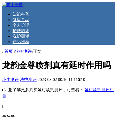
知识科普
健康食品
个人护理
护肤测评
洗护测评
产品推荐
›
首页
›
洗护测评
›
正文
龙韵金尊喷剂真有延时作用吗
小牛测评
洗护测评
2023-03-02 00:16:11
1167
0
👉 想了解更多真实延时喷剂测评，可查看：
延时喷剂测评栏
目
󦘖