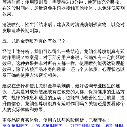
等待时间：使用喷剂后，需等待5-10分钟，使药物充分吸收。
在这段时间内，尽量避免生殖器接触其他物体，以免降低喷剂
效果。
清洗喷剂：性生活结束后，建议及时清洗喷剂残留物，以免对
皮肤造成长期刺激。
五、龙韵金尊喷剂真的有效吗？
经过上述分析，我们可以得出一些结论。龙韵金尊喷剂真有延
时作用吗？答案是：对于部分用户来说，它确实有一定的延时
效果。这种效果并非对所有人都一样。使用喷剂能否达到理想
效果，除了依赖产品本身的质量，还与个人体质、心理状态以
及正确的使用方法密切相关。
建议在选择和使用龙韵金尊喷剂前，最好咨询专业医生的建
议，尤其是对成分敏感或有过敏史的人群。保持健康的生活方
式、规律的作息和适度的运动，也能帮助改善性生活质量，提
升自信心。龙韵金尊喷剂真有延时作用吗？关键还是要看你个
人的实际体验和效果。
更多品牌真实体验、使用方法与风险解析，已整理在：
享久延时喷剂
｜
宵战延时喷剂
｜
2H2D延时喷剂
｜
夜劲延时