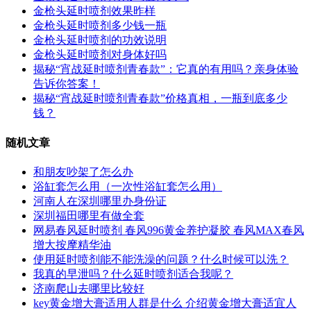
金枪头延时喷剂效果昨样
金枪头延时喷剂多少钱一瓶
金枪头延时喷剂的功效说明
金枪头延时喷剂对身体好吗
揭秘“宵战延时喷剂青春款”：它真的有用吗？亲身体验
告诉你答案！
揭秘“宵战延时喷剂青春款”价格真相，一瓶到底多少
钱？
随机文章
和朋友吵架了怎么办
浴缸套怎么用（一次性浴缸套怎么用）
河南人在深圳哪里办身份证
深圳福田哪里有做全套
网易春风延时喷剂 春风996黄金养护凝胶 春风MAX春风
增大按摩精华油
使用延时喷剂能不能洗澡的问题？什么时候可以洗？
我真的早泄吗？什么延时喷剂适合我呢？
济南爬山去哪里比较好
key黄金增大膏适用人群是什么 介绍黄金增大膏适宜人