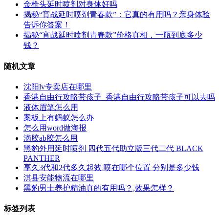
金枪头延时喷剂对身体好吗
揭秘“宵战延时喷剂青春款”：它真的有用吗？亲身体验
告诉你答案！
揭秘“宵战延时喷剂青春款”价格真相，一瓶到底多少
钱？
随机文章
沈阳lv专卖店在哪里
香港自由行攻略带孩子_香港自由行攻略带孩子可以去吗
液体眉笔怎么用
案板上有蚂蚁怎么办
怎么用word做海报
滴胶ab胶怎么用
黑豹外用延时喷剂 四代五代助立版三代二代 BLACK
PANTHER
享久3代和2代多久起效 喷在哪个位置 分别是多少钱
淇县安能物流在哪里
黑豹男士养护精油真的有用吗？,效果怎样？
标签列表