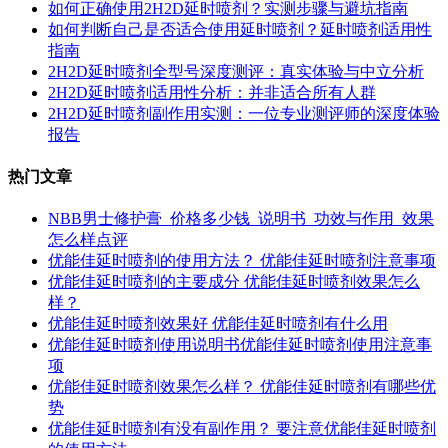
如何正确使用2H2D延时喷剂？实测步骤与避坑指南
如何判断自己是否适合使用延时喷剂？延时喷剂适用性
指南
2H2D延时喷剂全型号深度测评：真实体验与中立分析
2H2D延时喷剂适用性分析：并非适合所有人群
2H2D延时喷剂副作用实测：一位专业测评师的深度体验
报告
热门文章
NBB男士修护膏_价格多少钱_说明书_功效与作用_效果
怎么样点评
优能佳延时喷剂的使用方法？ 优能佳延时喷剂注意事项
优能佳延时喷剂的主要成分 优能佳延时喷剂效果怎么
样？
优能佳延时喷剂效果好 优能佳延时喷剂有什么用
优能佳延时喷剂使用说明书优能佳延时喷剂使用注意事
项
优能佳延时喷剂效果怎么样？ 优能佳延时喷剂有哪些优
势
优能佳延时喷剂有没有副作用？ 要注意优能佳延时喷剂