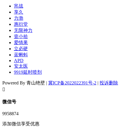
宵战
享久
力渤
惠衍堂
无限神力
壹小拾
爱情果
立必硬
蓝蝌蚪
APD
安太医
9919延时喷剂
Powered By 青山绝壁 |
冀ICP备2022022391号-2
|
投诉删除
󦘖
微信号
9958874
添加微信享受优惠