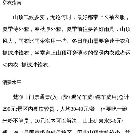
穿衣指南
山顶气候多变，无论何时，最好都带上长袖衣服，
夏季薄外套，春秋厚外套。夏季前往要备好雨具，山顶
风大，雨衣比雨伞实用一些。冬日爬山需要穿速干衣和
抓绒冲锋衣，坐索道上山顶可穿薄款的保暖内衣或者运
动内衣+抓绒冲锋衣。
消费水平
梵净山门票通票(入山费+观光车费+缆车费用)总计
290元;景区内餐饮较贵，人均30-40元/餐，但要吃一碗
米粉不算贵，10元以内可以解决。山上矿泉水5-6元/
瓶。净山是国家级自然保护区，因此山顶建筑较少，旅