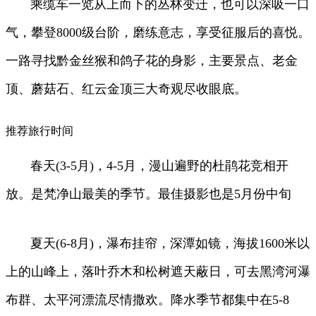
乘缆车一览从上而下的丛林变迁，也可以深吸一口
气，攀登8000级台阶，磨练意志，享受征服后的喜悦。
一路寻找黔金丝猴和鸽子花的身影，主要景点、老金
顶、蘑菇石、红云金顶三大奇观尽收眼底。
推荐旅行时间
春天(3-5月)，4-5月，漫山遍野的杜鹃花竞相开
放。是梵净山最美的季节。最佳摄影也是5月份中旬
夏天(6-8月)，瀑布挂帘，深潭如镜，海拔1600米以
上的山峰上，落叶乔木和松树遮天蔽日，可去黑湾河瀑
布群、太平河漂流尽情撒欢。降水季节都集中在5-8