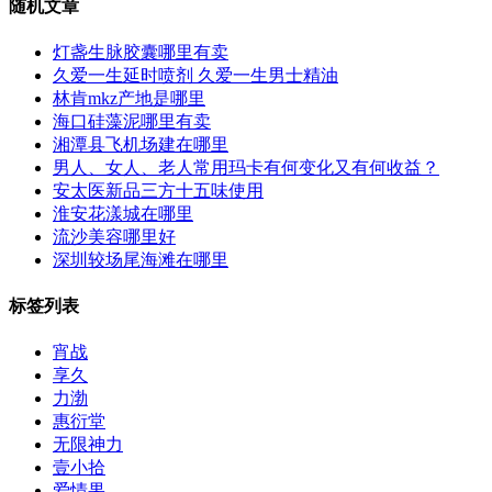
随机文章
灯盏生脉胶囊哪里有卖
久爱一生延时喷剂 久爱一生男士精油
林肯mkz产地是哪里
海口硅藻泥哪里有卖
湘潭县飞机场建在哪里
男人、女人、老人常用玛卡有何变化又有何收益？
安太医新品三方十五味使用
淮安花漾城在哪里
流沙美容哪里好
深圳较场尾海滩在哪里
标签列表
宵战
享久
力渤
惠衍堂
无限神力
壹小拾
爱情果