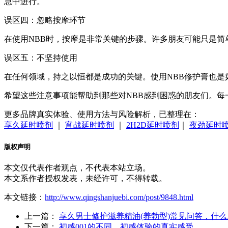
息中进行。
误区四：忽略按摩环节
在使用NBB时，按摩是非常关键的步骤。许多朋友可能只是简
误区五：不坚持使用
在任何领域，持之以恒都是成功的关键。使用NBB修护膏也
希望这些注意事项能帮助到那些对NBB感到困惑的朋友们。每
更多品牌真实体验、使用方法与风险解析，已整理在：
享久延时喷剂
｜
宵战延时喷剂
｜
2H2D延时喷剂
｜
夜劲延时
版权声明
本文仅代表作者观点，不代表本站立场。
本文系作者授权发表，未经许可，不得转载。
本文链接：
http://www.qingshanjuebi.com/post/9848.html
上一篇：
享久男士修护滋养精油(养勃型)常见问答，什
下一篇：
初感001的不同，初感体验的真实感受