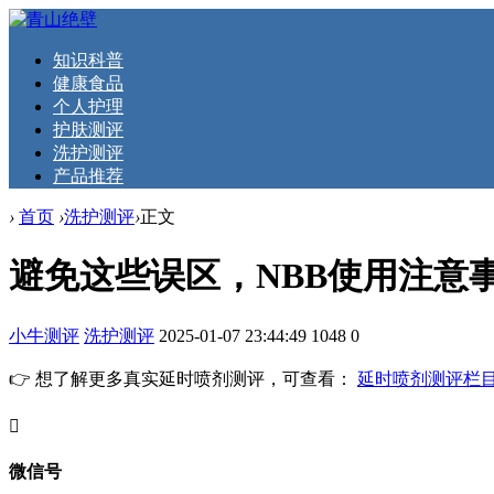
知识科普
健康食品
个人护理
护肤测评
洗护测评
产品推荐
›
首页
›
洗护测评
›
正文
避免这些误区，NBB使用注意
小牛测评
洗护测评
2025-01-07 23:44:49
1048
0
👉 想了解更多真实延时喷剂测评，可查看：
延时喷剂测评栏
󦘖
微信号