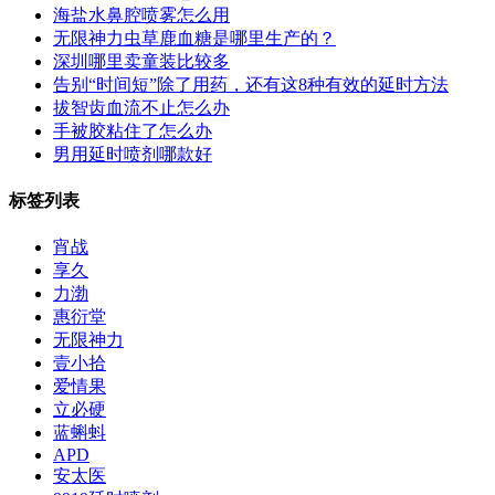
海盐水鼻腔喷雾怎么用
无限神力虫草鹿血糖是哪里生产的？
深圳哪里卖童装比较多
告别“时间短”除了用药，还有这8种有效的延时方法
拔智齿血流不止怎么办
手被胶粘住了怎么办
男用延时喷剂哪款好
标签列表
宵战
享久
力渤
惠衍堂
无限神力
壹小拾
爱情果
立必硬
蓝蝌蚪
APD
安太医