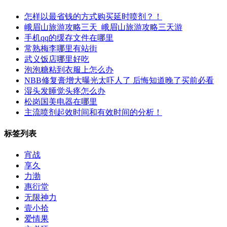
怎样以最省钱的方式购买延时喷剂？！
峨眉山旅游攻略三天_峨眉山旅游攻略三天游
手机qq的缓存文件在哪里
常熟梅李哪里有站街
武义饭店哪里好吃
泡泡糖粘到衣服上怎么办
‌NBB修复膏增大曝光太吓人了 后悔知道晚了买前必看‌
湿头发睡觉头疼怎么办
松岗国美电器在哪里
主流喷剂起效时间和有效时间的分析！
标签列表
宵战
享久
力渤
惠衍堂
无限神力
壹小拾
爱情果