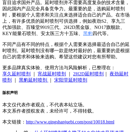
盲目追求国外产品。延时喷剂并不需要高度复杂的技术含量，
因此国内产品完全具备竞争力。最重要的是，选购延时喷剂
时，要根据个人需求和关注点来选择适合自己的产品。在市场
上，有许多优质的延时喷剂可供选择，例如夜劲S2、享九三
代加强款、百臻堂9919三代、2H2D黑金版、NO17旗舰款、
KEY能量石喷剂、安太医三方十五味、
黑豹
四代等。
不同产品有不同的特点，根据个人需要来选择最适合自己的延
时喷剂。延时喷剂没有哪一款是绝对最好的，最重要的是根据
自己的需求和体验来选购。希望这些建议对您有所帮助。
更多品牌真实体验、使用方法与风险解析，已整理在：
享久延时喷剂
｜
宵战延时喷剂
｜
2H2D延时喷剂
｜
夜劲延时
喷剂
｜
黑豹延时喷剂
｜
宋阳堂延时喷剂
版权声明
本文仅代表作者观点，不代表本站立场。
本文系作者授权发表，未经许可，不得转载。
本文链接：
http://www.qingshanjuebi.com/post/10018.html