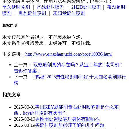
更多品牌真实体验、使用方法与风险解析，已整理在：
享久延时喷剂
｜
宵战延时喷剂
｜
2H2D延时喷剂
｜
夜劲延时
喷剂
｜
黑豹延时喷剂
｜
宋阳堂延时喷剂
版权声明
本文仅代表作者观点，不代表本站立场。
本文系作者授权发表，未经许可，不得转载。
本文链接：
http://www.qingshanjuebi.com/post/10036.html
上一篇：
双效喷剂真的存在吗？从业十年的 “老司机”
告诉你答案！
下一篇：
“揭秘“2025男性喷剂哪种好,十大知名喷剂排行
榜
相关文章
2025-09-01
美国KEY劲能能量石延时喷雾剂是什么东
西，key延时喷剂有啥用？
2025-03-19
男性用延迟喷雾对身体有影响不
2025-03-19
买延时喷剂前必须了解的几个问题