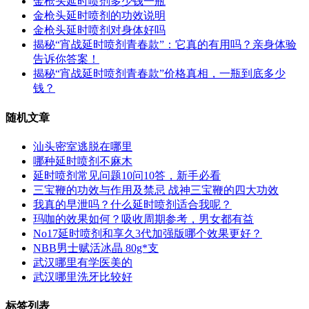
金枪头延时喷剂多少钱一瓶
金枪头延时喷剂的功效说明
金枪头延时喷剂对身体好吗
揭秘“宵战延时喷剂青春款”：它真的有用吗？亲身体验
告诉你答案！
揭秘“宵战延时喷剂青春款”价格真相，一瓶到底多少
钱？
随机文章
汕头密室逃脱在哪里
哪种延时喷剂不麻木
延时喷剂常见问题10问10答，新手必看
三宝鞭的功效与作用及禁忌 战神三宝鞭的四大功效
我真的早泄吗？什么延时喷剂适合我呢？
玛咖的效果如何？吸收周期参考，男女都有益
No17延时喷剂和享久3代加强版哪个效果更好？
NBB男士赋活冰晶 80g*支
武汉哪里有学医美的
武汉哪里洗牙比较好
标签列表