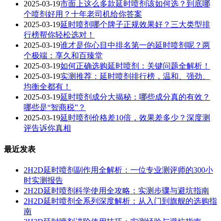
2025-03-19
市面上这么多款延时喷剂该如何选？到底哪
个喷剂好用？十年老司机给你答案
2025-03-19
延时喷剂哪个牌子正规效果好？三大类型排
行榜帮你轻松选对！
2025-03-19
谁才是你心目中排名第一的延时喷剂呢？两
个极端：享久和百臻堂
2025-03-19
如何正确选购延时喷剂：关键问题全解析！
2025-03-19
实测推荐：延时喷剂排行榜，温和、强劲、
均衡全都有！
2025-03-19
延时喷剂成分大揭秘：哪些成分真的有效？
哪些是“智商税”？
2025-03-19
延时喷剂价格差10倍，效果差多少？深度测
评告诉你真相
最近发表
2H2D延时喷剂副作用全解析：一位专业测评师的300小
时实测报告
2H2D延时喷剂科学使用全攻略：实测步骤与避坑指南
2H2D延时喷剂全系列深度解析：从入门到旗舰的选购指
南