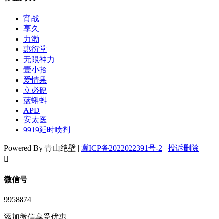
宵战
享久
力渤
惠衍堂
无限神力
壹小拾
爱情果
立必硬
蓝蝌蚪
APD
安太医
9919延时喷剂
Powered By 青山绝壁 |
冀ICP备2022022391号-2
|
投诉删除
󦘖
微信号
9958874
添加微信享受优惠