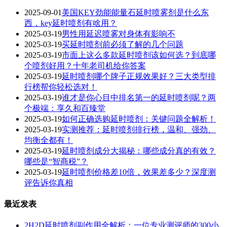
2025-09-01
美国KEY劲能能量石延时喷雾剂是什么东
西，key延时喷剂有啥用？
2025-03-19
男性用延迟喷雾对身体有影响不
2025-03-19
买延时喷剂前必须了解的几个问题
2025-03-19
市面上这么多款延时喷剂该如何选？到底哪
个喷剂好用？十年老司机给你答案
2025-03-19
延时喷剂哪个牌子正规效果好？三大类型排
行榜帮你轻松选对！
2025-03-19
谁才是你心目中排名第一的延时喷剂呢？两
个极端：享久和百臻堂
2025-03-19
如何正确选购延时喷剂：关键问题全解析！
2025-03-19
实测推荐：延时喷剂排行榜，温和、强劲、
均衡全都有！
2025-03-19
延时喷剂成分大揭秘：哪些成分真的有效？
哪些是“智商税”？
2025-03-19
延时喷剂价格差10倍，效果差多少？深度测
评告诉你真相
最近发表
2H2D延时喷剂副作用全解析：一位专业测评师的300小