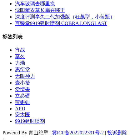
汽车玻璃去哪里换
沈阳薰衣草长廊在哪里
深度评测享久二代加强版（狂飙型，小蓝瓶）
百臻堂9919延时喷剂 COBRA LONGLAST
标签列表
宵战
享久
力渤
惠衍堂
无限神力
壹小拾
爱情果
立必硬
蓝蝌蚪
APD
安太医
9919延时喷剂
Powered By 青山绝壁 |
冀ICP备2022022391号-2
|
投诉删除
󦘖