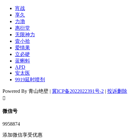
宵战
享久
力渤
惠衍堂
无限神力
壹小拾
爱情果
立必硬
蓝蝌蚪
APD
安太医
9919延时喷剂
Powered By 青山绝壁 |
冀ICP备2022022391号-2
|
投诉删除
󦘖
微信号
9958874
添加微信享受优惠