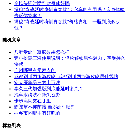
金枪头延时喷剂对身体好吗
揭秘“宵战延时喷剂青春款”：它真的有用吗？亲身体验
告诉你答案！
揭秘“宵战延时喷剂青春款”价格真相，一瓶到底多少
钱？
随机文章
八府堂延时凝胶效果怎么样
壹小拾霸王液使用说明：轻松解锁男性魅力，享受持久
快感
广州哪里有卖寿衣的
成都到川西旅游攻略_成都到川西旅游攻略最佳线路
安太医新品三方十五味
享久三代加强版到底能延时多久？
汽车水渍洗不掉怎么办
步步高闪充在哪里
霸郎草本抑菌液 霸郎延时喷剂
桐乡市区哪里有好吃的
标签列表