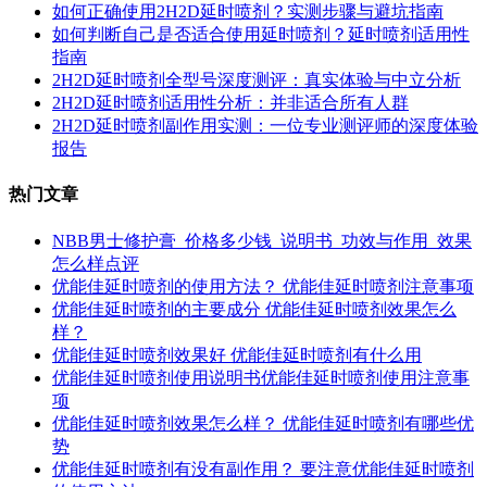
如何正确使用2H2D延时喷剂？实测步骤与避坑指南
如何判断自己是否适合使用延时喷剂？延时喷剂适用性
指南
2H2D延时喷剂全型号深度测评：真实体验与中立分析
2H2D延时喷剂适用性分析：并非适合所有人群
2H2D延时喷剂副作用实测：一位专业测评师的深度体验
报告
热门文章
NBB男士修护膏_价格多少钱_说明书_功效与作用_效果
怎么样点评
优能佳延时喷剂的使用方法？ 优能佳延时喷剂注意事项
优能佳延时喷剂的主要成分 优能佳延时喷剂效果怎么
样？
优能佳延时喷剂效果好 优能佳延时喷剂有什么用
优能佳延时喷剂使用说明书优能佳延时喷剂使用注意事
项
优能佳延时喷剂效果怎么样？ 优能佳延时喷剂有哪些优
势
优能佳延时喷剂有没有副作用？ 要注意优能佳延时喷剂