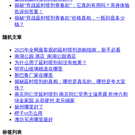
揭秘“宵战延时喷剂青春款”：它真的有用吗？亲身体验
告诉你答案！
揭秘“宵战延时喷剂青春款”价格真相，一瓶到底多少
钱？
随机文章
2025年全网最客观的延时喷剂选购指南，新手必看
南湖公园 酒店_南湖公园酒店
为什么用了延时喷剂却没有效果？
明堂山玻璃栈道在哪里
斯巴鲁厂家在哪里
揭秘延时喷剂的真相：哪些是真实的，哪些是夸大宣
传？
南京同仁堂延时喷剂 南京同仁堂男士滋养露 乾坤六和
绿金家园 从容硬对 老乐铺家
扬州哪里封了
橙子vr怎么用
潍坊买房哪里最好
标签列表