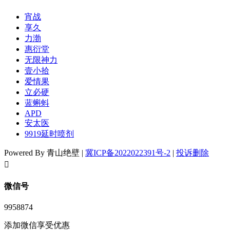
宵战
享久
力渤
惠衍堂
无限神力
壹小拾
爱情果
立必硬
蓝蝌蚪
APD
安太医
9919延时喷剂
Powered By 青山绝壁 |
冀ICP备2022022391号-2
|
投诉删除
󦘖
微信号
9958874
添加微信享受优惠