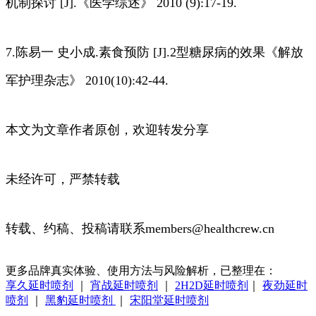
机制探讨 [J].《医学综述》 2010 (9):17-19.
7.陈易一 史小成.素食预防 [J].2型糖尿病的效果《解放
军护理杂志》 2010(10):42-44.
本文为文章作者原创，欢迎转发分享
未经许可，严禁转载
转载、约稿、投稿请联系members@healthcrew.cn
更多品牌真实体验、使用方法与风险解析，已整理在：
享久延时喷剂
｜
宵战延时喷剂
｜
2H2D延时喷剂
｜
夜劲延时
喷剂
｜
黑豹延时喷剂
｜
宋阳堂延时喷剂