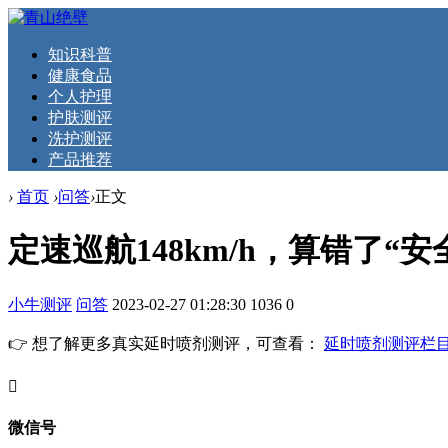
知识科普
健康食品
个人护理
护肤测评
洗护测评
产品推荐
›
首页
›
问答
›
正文
定速巡航148km/h，算错了“安
小牛测评
问答
2023-02-27 01:28:30
1036
0
👉 想了解更多真实延时喷剂测评，可查看：
延时喷剂测评栏
󦘖
微信号