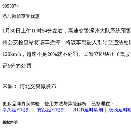
9958874
添加微信享受优惠
1月30日上午10时54分左右，高速交警涿州大队系统预
州公安检查站将该车拦停，将该车驾驶人引导至违法处理
120km/h，超速不足20%就不处罚。民警立即纠正
记6分的处罚。
来源： 河北交警微发布
更多品牌真实体验、使用方法与风险解析，已整理在：
享久延时喷剂
｜
宵战延时喷剂
｜
2H2D延时喷剂
｜
夜劲延时
版权声明