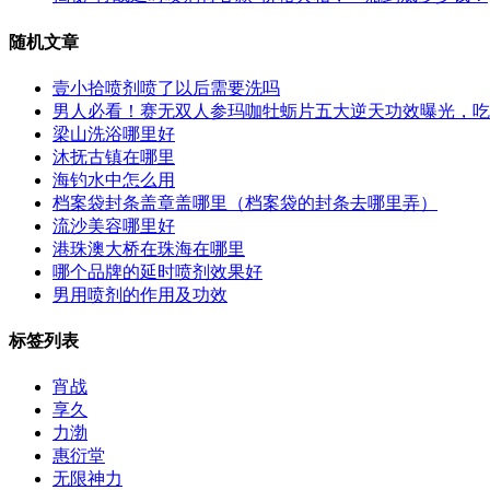
随机文章
壹小拾喷剂喷了以后需要洗吗
男人必看！赛无双人参玛咖牡蛎片五大逆天功效曝光，吃
梁山洗浴哪里好
沐抚古镇在哪里
海钓水中怎么用
档案袋封条盖章盖哪里（档案袋的封条去哪里弄）
流沙美容哪里好
港珠澳大桥在珠海在哪里
哪个品牌的延时喷剂效果好
男用喷剂的作用及功效
标签列表
宵战
享久
力渤
惠衍堂
无限神力