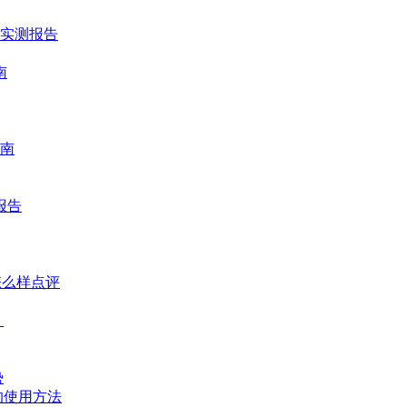
时实测报告
南
南
报告
怎么样点评
？
势
的使用方法