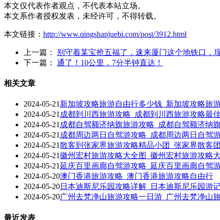
本文仅代表作者观点，不代表本站立场。
本文系作者授权发表，未经许可，不得转载。
本文链接：
http://www.qingshanjuebi.com/post/3912.html
上一篇：
别守着某宝抢五福了，速来厦门这个地铁口，
下一篇：
通了！10公里，7分半钟直达！
相关文章
2024-05-21
新加坡攻略旅游自由行多少钱_新加坡攻略旅
2024-05-21
成都到川西旅游攻略_成都到川西旅游攻略最
2024-05-21
成都自驾额济纳旗旅游攻略_成都自驾额济纳
2024-05-21
成都周边两日自驾游攻略_成都周边两日自驾
2024-05-21
散客到张家界旅游攻略精品小团_张家界散客
2024-05-21
徽州宏村旅游攻略大全图_徽州宏村旅游攻略
2024-05-21
延庆百里画廊自驾游攻略_延庆百里画廊自驾
2024-05-20
澳门香港旅游攻略_澳门香港旅游攻略自由行
2024-05-20
日本迪斯尼乐园攻略详解_日本迪斯尼乐园游
2024-05-20
广州去梵净山旅游攻略一日游_广州去梵净山
最近发表