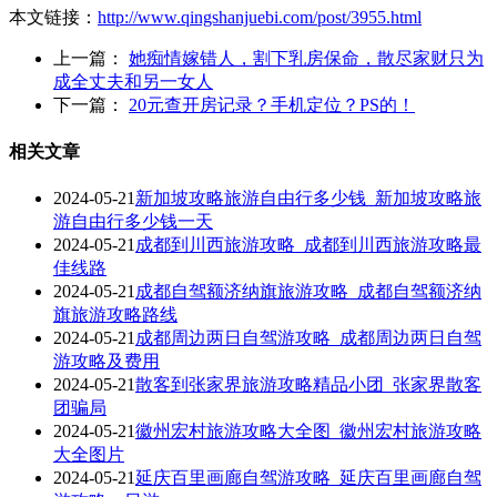
本文链接：
http://www.qingshanjuebi.com/post/3955.html
上一篇：
她痴情嫁错人，割下乳房保命，散尽家财只为
成全丈夫和另一女人
下一篇：
20元查开房记录？手机定位？PS的！
相关文章
2024-05-21
新加坡攻略旅游自由行多少钱_新加坡攻略旅
游自由行多少钱一天
2024-05-21
成都到川西旅游攻略_成都到川西旅游攻略最
佳线路
2024-05-21
成都自驾额济纳旗旅游攻略_成都自驾额济纳
旗旅游攻略路线
2024-05-21
成都周边两日自驾游攻略_成都周边两日自驾
游攻略及费用
2024-05-21
散客到张家界旅游攻略精品小团_张家界散客
团骗局
2024-05-21
徽州宏村旅游攻略大全图_徽州宏村旅游攻略
大全图片
2024-05-21
延庆百里画廊自驾游攻略_延庆百里画廊自驾