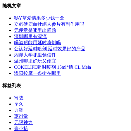
随机文章
秘Y草爱情果多少钱一盒
立必硬鹿血牡蛎人参片有副作用吗
无便意是哪里出问题
深圳哪里有漂流
喝酒后能用延时喷剂吗
公认好延时喷剂 延时效果好的产品
湘潭大学哪里领信件
温州哪里好玩又便宜
COKELIFE延时喷剂 15ml*瓶 CL Mela
溧阳按摩一条街在哪里
标签列表
宵战
享久
力渤
惠衍堂
无限神力
壹小拾