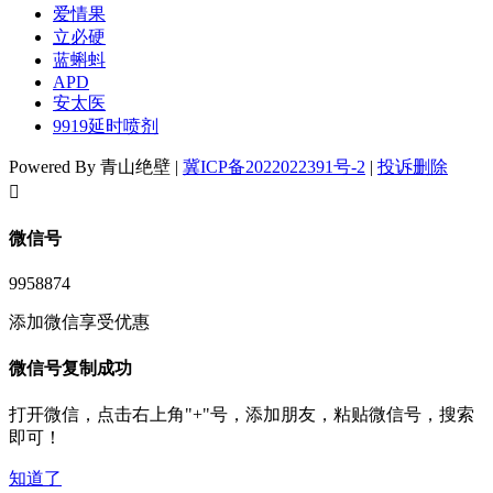
爱情果
立必硬
蓝蝌蚪
APD
安太医
9919延时喷剂
Powered By 青山绝壁 |
冀ICP备2022022391号-2
|
投诉删除
󦘖
微信号
9958874
添加微信享受优惠
微信号复制成功
打开微信，点击右上角"+"号，添加朋友，粘贴微信号，搜索
即可！
知道了