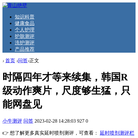
知识科普
健康食品
个人护理
护肤测评
洗护测评
产品推荐
›
首页
›
问答
›
正文
时隔四年才等来续集，韩国R
级动作爽片，尺度够生猛，只
能网盘见
小牛测评
问答
2023-02-28 14:28:03
927
0
👉 想了解更多真实延时喷剂测评，可查看：
延时喷剂测评栏