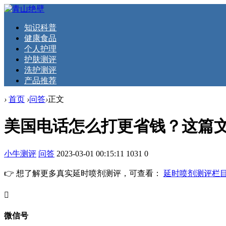
知识科普
健康食品
个人护理
护肤测评
洗护测评
产品推荐
›
首页
›
问答
›
正文
美国电话怎么打更省钱？这篇
小牛测评
问答
2023-03-01 00:15:11
1031
0
👉 想了解更多真实延时喷剂测评，可查看：
延时喷剂测评栏
󦘖
微信号