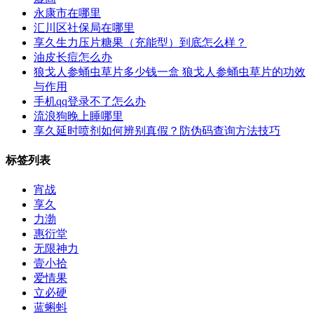
永康市在哪里
汇川区社保局在哪里
享久生力压片糖果（充能型）到底怎么样？
油皮长痘怎么办
狼戈人参蛹虫草片多少钱一盒 狼戈人参蛹虫草片的功效
与作用
手机qq登录不了怎么办
流浪狗晚上睡哪里
享久延时喷剂如何辨别真假？防伪码查询方法技巧
标签列表
宵战
享久
力渤
惠衍堂
无限神力
壹小拾
爱情果
立必硬
蓝蝌蚪