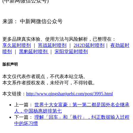
(中新网微信公众号)
来源： 中新网微信公众号
更多品牌真实体验、使用方法与风险解析，已整理在：
享久延时喷剂
｜
宵战延时喷剂
｜
2H2D延时喷剂
｜
夜劲延时
喷剂
｜
黑豹延时喷剂
｜
宋阳堂延时喷剂
版权声明
本文仅代表作者观点，不代表本站立场。
本文系作者授权发表，未经许可，不得转载。
本文链接：
http://www.qingshanjuebi.com/post/3995.html
上一篇：
世界十大女富豪：第一第二都是国外名企继承
人，中国杨惠妍排第七
下一篇：
理解「回车」和「换行」，纠正数据输入过程
中的坏习惯