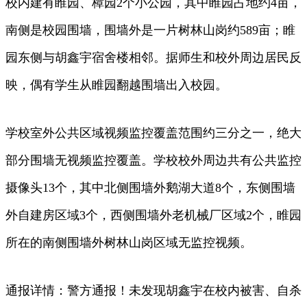
校内建有睢园、樟园2个小公园，其中睢园占地约4亩，
南侧是校园围墙，围墙外是一片树林山岗约589亩；睢
园东侧与胡鑫宇宿舍楼相邻。据师生和校外周边居民反
映，偶有学生从睢园翻越围墙出入校园。
学校室外公共区域视频监控覆盖范围约三分之一，绝大
部分围墙无视频监控覆盖。学校校外周边共有公共监控
摄像头13个，其中北侧围墙外鹅湖大道8个，东侧围墙
外自建房区域3个，西侧围墙外老机械厂区域2个，睢园
所在的南侧围墙外树林山岗区域无监控视频。
通报详情：警方通报！未发现胡鑫宇在校内被害、自杀