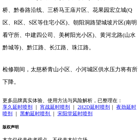
桥、黔春路沿线、三桥马王庙片区、花果园宏立城(Q
区、R区、S区等住宅小区)、朝阳洞路望城坡片区(南明
看守所、中建四公司、美树阳光小区)、黄河北路(山水
黔城等)、黔江路、长江路、珠江路。
检修期间，太慈桥青山小区、小河城区供水压力将有所
下降。
更多品牌真实体验、使用方法与风险解析，已整理在：
享久延时喷剂
｜
宵战延时喷剂
｜
2H2D延时喷剂
｜
夜劲延时
喷剂
｜
黑豹延时喷剂
｜
宋阳堂延时喷剂
版权声明
本文仅代表作者观点，不代表本站立场。