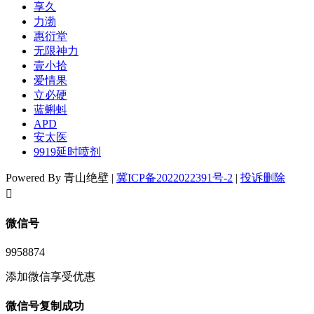
享久
力渤
惠衍堂
无限神力
壹小拾
爱情果
立必硬
蓝蝌蚪
APD
安太医
9919延时喷剂
Powered By 青山绝壁 |
冀ICP备2022022391号-2
|
投诉删除
󦘖
微信号
9958874
添加微信享受优惠
微信号复制成功