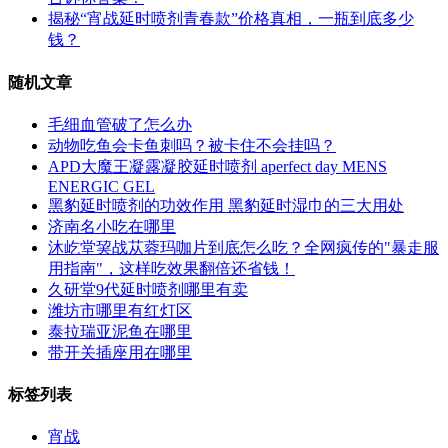
揭秘“宵战延时喷剂青春款”价格真相，一瓶到底多少
钱？
随机文章
毛细血管破了怎么办
动物吃鱼会卡鱼刺吗？被卡住不会挂吗？
APD大魔王凝露凝胶延时喷剂 aperfect day MENS
ENERGIC GEL
黑豹延时喷剂的功效作用 黑豹延时湿巾的三大用处
济南名小吃在哪里
沐屹堂巭战苁蓉玛咖片到底怎么吃？全网疯传的"暴走服
用指南"，这样吃效果翻倍还省钱！
久研堂9代延时喷剂哪里有卖
潍坊市哪里有红灯区
泰拉瑞亚泥鱼在哪里
带开关插座用在哪里
标签列表
宵战