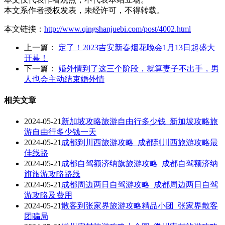
本文系作者授权发表，未经许可，不得转载。
本文链接：
http://www.qingshanjuebi.com/post/4002.html
上一篇：
定了！2023吉安新春烟花晚会1月13日起盛大
开幕！
下一篇：
婚外情到了这三个阶段，就算妻子不出手，男
人也会主动结束婚外情
相关文章
2024-05-21
新加坡攻略旅游自由行多少钱_新加坡攻略旅
游自由行多少钱一天
2024-05-21
成都到川西旅游攻略_成都到川西旅游攻略最
佳线路
2024-05-21
成都自驾额济纳旗旅游攻略_成都自驾额济纳
旗旅游攻略路线
2024-05-21
成都周边两日自驾游攻略_成都周边两日自驾
游攻略及费用
2024-05-21
散客到张家界旅游攻略精品小团_张家界散客
团骗局