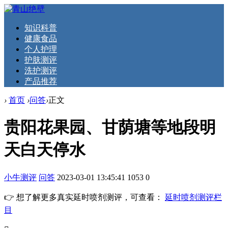
知识科普
健康食品
个人护理
护肤测评
洗护测评
产品推荐
›
首页
›
问答
›
正文
贵阳花果园、甘荫塘等地段明
天白天停水
小牛测评
问答
2023-03-01 13:45:41
1053
0
👉 想了解更多真实延时喷剂测评，可查看：
延时喷剂测评栏
目