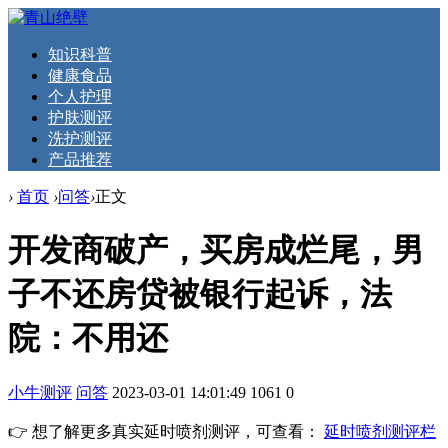
知识科普
健康食品
个人护理
护肤测评
洗护测评
产品推荐
›
首页
›
问答
›
正文
开发商破产，买房成烂尾，男
子不还房贷被银行起诉，法
院：不用还
小牛测评
问答
2023-03-01 14:01:49
1061
0
👉 想了解更多真实延时喷剂测评，可查看：
延时喷剂测评栏