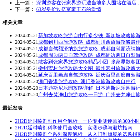
上一篇：
深圳游客在张家界游玩遭当地多人围堵在酒店
下一篇：
63岁身价过亿富豪王石的爱情
相关文章
2024-05-21
新加坡攻略旅游自由行多少钱_新加坡攻略旅
2024-05-21
成都到川西旅游攻略_成都到川西旅游攻略最
2024-05-21
成都自驾额济纳旗旅游攻略_成都自驾额济纳
2024-05-21
成都周边两日自驾游攻略_成都周边两日自驾
2024-05-21
散客到张家界旅游攻略精品小团_张家界散客
2024-05-21
徽州宏村旅游攻略大全图_徽州宏村旅游攻略
2024-05-21
延庆百里画廊自驾游攻略_延庆百里画廊自驾
2024-05-20
澳门香港旅游攻略_澳门香港旅游攻略自由行
2024-05-20
日本迪斯尼乐园攻略详解_日本迪斯尼乐园游
2024-05-20
广州去梵净山旅游攻略一日游_广州去梵净山
最近发表
2H2D延时喷剂副作用全解析：一位专业测评师的300小
2H2D延时喷剂科学使用全攻略：实测步骤与避坑指南
2H2D延时喷剂全系列深度解析：从入门到旗舰的选购指