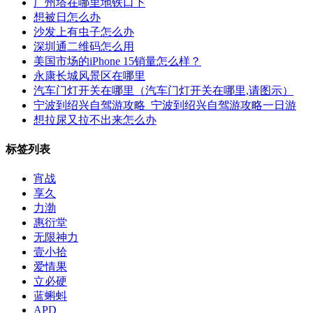
广州塔在哪里地铁口下
想被日怎么办
沙发上有虫子怎么办
深圳通二维码怎么用
美国市场的iPhone 15销量怎么样？
永康长城风景区在哪里
汽车门灯开关在哪里（汽车门灯开关在哪里,请图示）
宁波到绍兴自驾游攻略_宁波到绍兴自驾游攻略一日游
想拉尿又拉不出来怎么办
标签列表
宵战
享久
力渤
惠衍堂
无限神力
壹小拾
爱情果
立必硬
蓝蝌蚪
APD