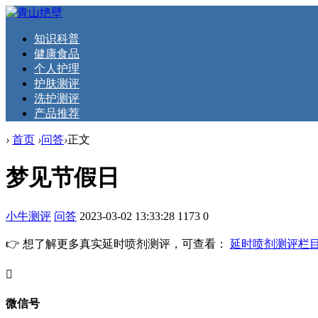
知识科普
健康食品
个人护理
护肤测评
洗护测评
产品推荐
›
首页
›
问答
›
正文
梦见节假日
小牛测评
问答
2023-03-02 13:33:28
1173
0
👉 想了解更多真实延时喷剂测评，可查看：
延时喷剂测评栏
󦘖
微信号