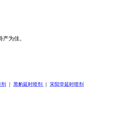
待产为佳。
。
喷剂
｜
黑豹延时喷剂
｜
宋阳堂延时喷剂