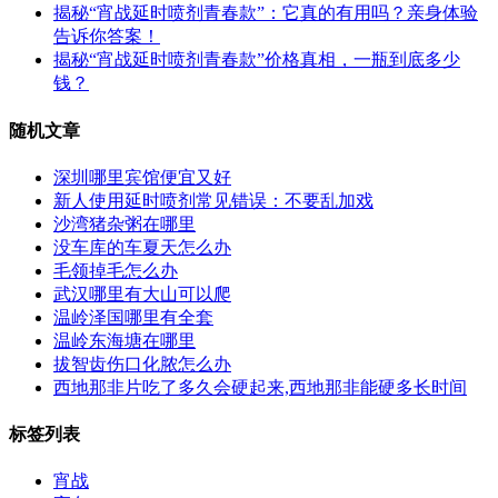
揭秘“宵战延时喷剂青春款”：它真的有用吗？亲身体验
告诉你答案！
揭秘“宵战延时喷剂青春款”价格真相，一瓶到底多少
钱？
随机文章
深圳哪里宾馆便宜又好
新人使用延时喷剂常见错误：不要乱加戏
沙湾猪杂粥在哪里
没车库的车夏天怎么办
毛领掉毛怎么办
武汉哪里有大山可以爬
温岭泽国哪里有全套
温岭东海塘在哪里
拔智齿伤口化脓怎么办
西地那非片吃了多久会硬起来,西地那非能硬多长时间
标签列表
宵战