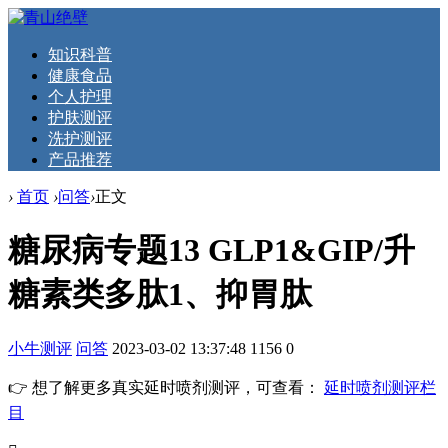
知识科普
健康食品
个人护理
护肤测评
洗护测评
产品推荐
›
首页
›
问答
›
正文
糖尿病专题13 GLP1&GIP/升
糖素类多肽1、抑胃肽
小牛测评
问答
2023-03-02 13:37:48
1156
0
👉 想了解更多真实延时喷剂测评，可查看：
延时喷剂测评栏
目