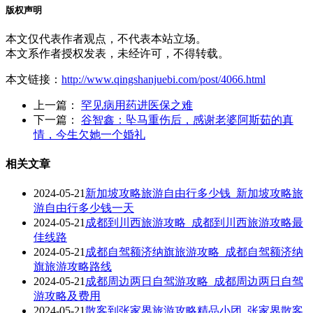
版权声明
本文仅代表作者观点，不代表本站立场。
本文系作者授权发表，未经许可，不得转载。
本文链接：
http://www.qingshanjuebi.com/post/4066.html
上一篇：
罕见病用药进医保之难
下一篇：
谷智鑫：坠马重伤后，感谢老婆阿斯茹的真
情，今生欠她一个婚礼
相关文章
2024-05-21
新加坡攻略旅游自由行多少钱_新加坡攻略旅
游自由行多少钱一天
2024-05-21
成都到川西旅游攻略_成都到川西旅游攻略最
佳线路
2024-05-21
成都自驾额济纳旗旅游攻略_成都自驾额济纳
旗旅游攻略路线
2024-05-21
成都周边两日自驾游攻略_成都周边两日自驾
游攻略及费用
2024-05-21
散客到张家界旅游攻略精品小团_张家界散客