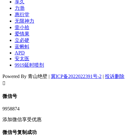
享久
力渤
惠衍堂
无限神力
壹小拾
爱情果
立必硬
蓝蝌蚪
APD
安太医
9919延时喷剂
Powered By 青山绝壁 |
冀ICP备2022022391号-2
|
投诉删除
󦘖
微信号
9958874
添加微信享受优惠
微信号复制成功