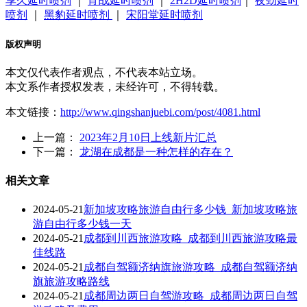
享久延时喷剂
｜
宵战延时喷剂
｜
2H2D延时喷剂
｜
夜劲延时
喷剂
｜
黑豹延时喷剂
｜
宋阳堂延时喷剂
版权声明
本文仅代表作者观点，不代表本站立场。
本文系作者授权发表，未经许可，不得转载。
本文链接：
http://www.qingshanjuebi.com/post/4081.html
上一篇：
2023年2月10日上线新片汇总
下一篇：
龙湖在成都是一种怎样的存在？
相关文章
2024-05-21
新加坡攻略旅游自由行多少钱_新加坡攻略旅
游自由行多少钱一天
2024-05-21
成都到川西旅游攻略_成都到川西旅游攻略最
佳线路
2024-05-21
成都自驾额济纳旗旅游攻略_成都自驾额济纳
旗旅游攻略路线
2024-05-21
成都周边两日自驾游攻略_成都周边两日自驾