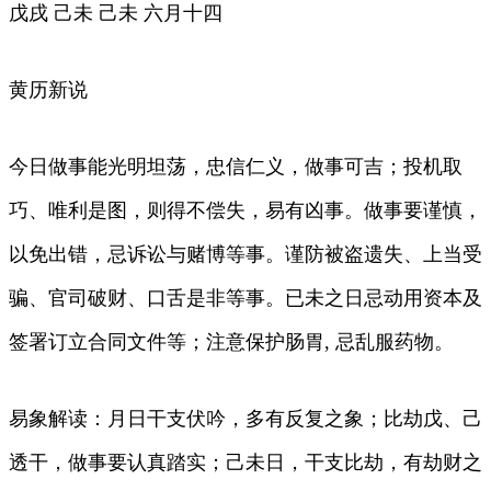
戊戌 己未 己未 六月十四
黄历新说
今日做事能光明坦荡，忠信仁义，做事可吉；投机取
巧、唯利是图，则得不偿失，易有凶事。做事要谨慎，
以免出错，忌诉讼与赌博等事。谨防被盗遗失、上当受
骗、官司破财、口舌是非等事。已未之日忌动用资本及
签署订立合同文件等；注意保护肠胃, 忌乱服药物。
易象解读：月日干支伏吟，多有反复之象；比劫戊、己
透干，做事要认真踏实；己未日，干支比劫，有劫财之