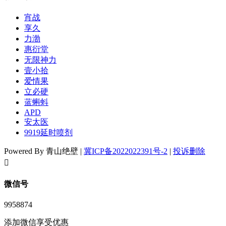
宵战
享久
力渤
惠衍堂
无限神力
壹小拾
爱情果
立必硬
蓝蝌蚪
APD
安太医
9919延时喷剂
Powered By 青山绝壁 |
冀ICP备2022022391号-2
|
投诉删除
󦘖
微信号
9958874
添加微信享受优惠