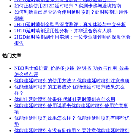
如何正确使用2H2D延时喷剂？实测步骤与避坑指南
如何判断自己是否适合使用延时喷剂？延时喷剂适用性
指南
2H2D延时喷剂全型号深度测评：真实体验与中立分析
2H2D延时喷剂适用性分析：并非适合所有人群
2H2D延时喷剂副作用实测：一位专业测评师的深度体验
报告
热门文章
NBB男士修护膏_价格多少钱_说明书_功效与作用_效果
怎么样点评
优能佳延时喷剂的使用方法？ 优能佳延时喷剂注意事项
优能佳延时喷剂的主要成分 优能佳延时喷剂效果怎么
样？
优能佳延时喷剂效果好 优能佳延时喷剂有什么用
优能佳延时喷剂使用说明书优能佳延时喷剂使用注意事
项
优能佳延时喷剂效果怎么样？ 优能佳延时喷剂有哪些优
势
优能佳延时喷剂有没有副作用？ 要注意优能佳延时喷剂