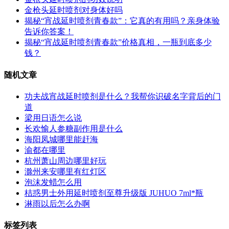
金枪头延时喷剂对身体好吗
揭秘“宵战延时喷剂青春款”：它真的有用吗？亲身体验
告诉你答案！
揭秘“宵战延时喷剂青春款”价格真相，一瓶到底多少
钱？
随机文章
功夫战宵战延时喷剂是什么？我帮你识破名字背后的门
道
梁用日语怎么说
长欢愉人参糖副作用是什么
海阳凤城哪里能赶海
渝都在哪里
杭州萧山周边哪里好玩
滁州来安哪里有红灯区
泡沫发蜡怎么用
桔惑男士外用延时喷剂至尊升级版 JUHUO 7ml*瓶
淋雨以后怎么办啊
标签列表