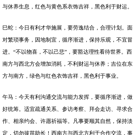
与休养生息，红色与黄色系衣饰吉祥，黑色利于财运。
巳蛇：今日有利才华施展，要劳逸结合，合理计划。面
对繁琐事务，因地制宜，循序渐进，保持乐观，不宜冒
进。“不以物喜，不以己悲”，要豁达理性看待世界。西
南方与西北方会增加消耗，不利财运与休养；吉位在东
方与南方，绿色与红色衣饰吉祥，黑色利于事业。
午马：今天有利沟通交流与能力发挥，要循序渐进，做
好统筹。适宜疏通关系、参访考察、拜会走访、寻求合
作、相亲约会、许愿祈福等。凡事要顺其自然，保持淡
定，切勿拔苗助长！西南方与西北方利于合作交流，事