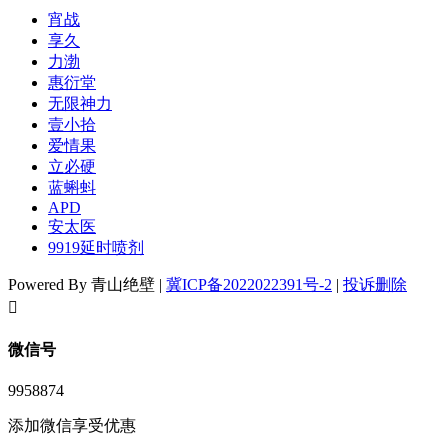
宵战
享久
力渤
惠衍堂
无限神力
壹小拾
爱情果
立必硬
蓝蝌蚪
APD
安太医
9919延时喷剂
Powered By 青山绝壁 |
冀ICP备2022022391号-2
|
投诉删除
󦘖
微信号
9958874
添加微信享受优惠