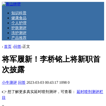
知识科普
健康食品
个人护理
护肤测评
洗护测评
产品推荐
›
首页
›
问答
›
正文
将军履新！李桥铭上将新职首
次披露
小牛测评
问答
2023-03-03 00:43:17
1098
0
👉 想了解更多真实延时喷剂测评，可查看：
延时喷剂测评栏
目