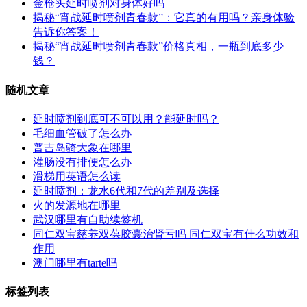
金枪头延时喷剂对身体好吗
揭秘“宵战延时喷剂青春款”：它真的有用吗？亲身体验
告诉你答案！
揭秘“宵战延时喷剂青春款”价格真相，一瓶到底多少
钱？
随机文章
延时喷剂到底可不可以用？能延时吗？
毛细血管破了怎么办
普吉岛骑大象在哪里
灌肠没有排便怎么办
滑梯用英语怎么读
延时喷剂：龙水6代和7代的差别及选择
火的发源地在哪里
武汉哪里有自助续签机
同仁双宝慈养双葆胶囊治肾亏吗 同仁双宝有什么功效和
作用
澳门哪里有tarte吗
标签列表